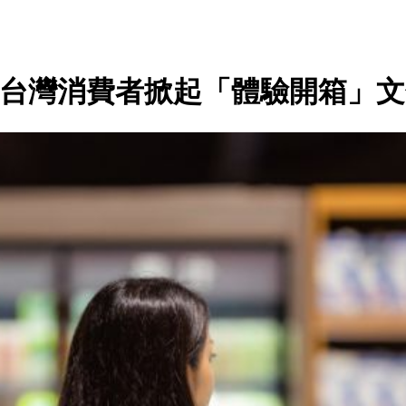
：台灣消費者掀起「體驗開箱」