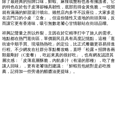
除了最經典的招牌口味，鮮蝦、麻辣或蟹粉也各有擁護者。它
的特色在於包子皮薄卻極具韌性，底部煎得金黃焦脆，一咬開
就有滿滿的鮮甜湯汁噴出。雖然店內多半不設座位，大家多是
在店門口的小桌「立食」，但這份隨性又道地的街頭美味，反
而讓它更有香港味，吸引無數老饕心甘情願站在街頭品嚐。
祥興記聲量之所以炸裂，主因在於它精準打中了旅人的需求。
地點都在熱門逛街區，單價親民且具有高度記憶點，這種「逛
街途中順手買、現場熱熱吃」的定位，比正式餐廳更容易排進
行程。不少網友在社群分享點餐攻略，直呼「松露＋招牌各兩
顆最剛好（C套餐），吃起來真的很好吃」，也有網友認證其
層次感：「皮薄底層酥脆，內餡多汁（有湯的那種），吃了會
讓人回味」，更有老饕強烈建議：「鮮蝦煎包絕對是必吃推
薦，記得加一些旁邊的醋醬油更提味」。