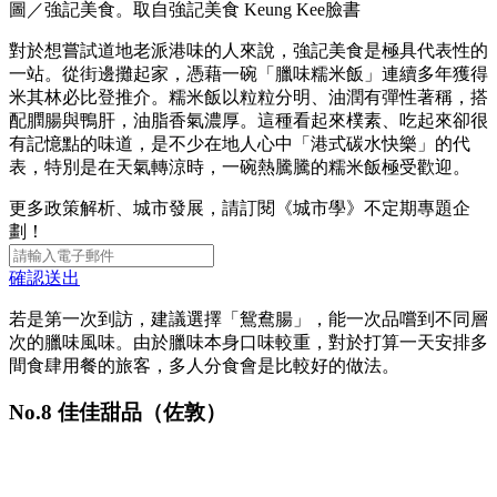
圖／強記美食。取自強記美食 Keung Kee臉書
對於想嘗試道地老派港味的人來說，強記美食是極具代表性的
一站。從街邊攤起家，憑藉一碗「臘味糯米飯」連續多年獲得
米其林必比登推介。糯米飯以粒粒分明、油潤有彈性著稱，搭
配膶腸與鴨肝，油脂香氣濃厚。這種看起來樸素、吃起來卻很
有記憶點的味道，是不少在地人心中「港式碳水快樂」的代
表，特別是在天氣轉涼時，一碗熱騰騰的糯米飯極受歡迎。
更多政策解析、城市發展，請訂閱《城市學》不定期專題企
劃！
確認送出
若是第一次到訪，建議選擇「鴛鴦腸」，能一次品嚐到不同層
次的臘味風味。由於臘味本身口味較重，對於打算一天安排多
間食肆用餐的旅客，多人分食會是比較好的做法。
No.8 佳佳甜品（佐敦）