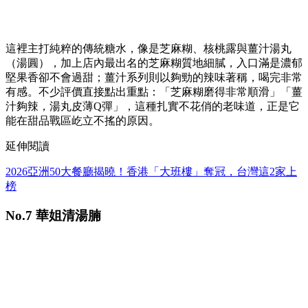
這裡主打純粹的傳統糖水，像是芝麻糊、核桃露與薑汁湯丸
（湯圓），加上店內最出名的芝麻糊質地細膩，入口滿是濃郁
堅果香卻不會過甜；薑汁系列則以夠勁的辣味著稱，喝完非常
有感。不少評價直接點出重點：「芝麻糊磨得非常順滑」「薑
汁夠辣，湯丸皮薄Q彈」，這種扎實不花俏的老味道，正是它
能在甜品戰區屹立不搖的原因。
延伸閱讀
2026亞洲50大餐廳揭曉！香港「大班樓」奪冠，台灣這2家上
榜
No.7 華姐清湯腩