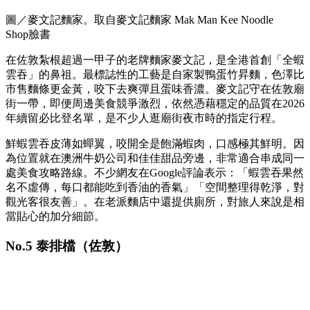
圖／麥文記麵家。取自麥文記麵家 Mak Man Kee Noodle
Shop 臉書
在佐敦紮根超過一甲子的老牌麵家麥文記，是全港首創「全蝦
雲吞」的鼻祖。最標誌性的工藝是自家製鴨蛋竹昇麵，色澤比
市售麵條更金黃，咬下去爽彈且蛋味香濃。麥文記守在佐敦廟
街一帶，即便周邊美食競爭激烈，依然憑藉穩定的品質在2026
年續留必比登名單，是不少人逛廟街夜市時的指定行程。
鮮蝦雲吞皮薄如蟬翼，咬開全是飽滿蝦肉，口感極其鮮明。因
為位置就在澳洲牛奶公司和佳佳甜品旁邊，非常適合串成同一
處美食攻略路線。不少網友在Google評論表示：「蝦雲吞果然
名不虛傳，每口都能吃到香油的香氣」「空間整理得乾淨，對
觀光客很友善」。在老派麵店中還提供廁所，對旅人來說是相
當貼心的加分細節。
No.5 泰排檔（佐敦）