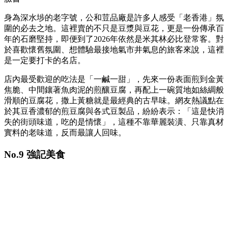
身為深水埗的老字號，公和荳品廠是許多人感受「老香港」氛
圍的必去之地。這裡賣的不只是豆漿與豆花，更是一份傳承百
年的石磨堅持，即便到了2026年依然是米其林必比登常客。對
於喜歡懷舊氛圍、想體驗最接地氣市井氣息的旅客來說，這裡
是一定要打卡的名店。
店內最受歡迎的吃法是「一鹹一甜」，先來一份表面煎到金黃
焦脆、中間鑲著魚肉泥的煎釀豆腐，再配上一碗質地如絲綢般
滑順的豆腐花，撒上黃糖就是最經典的古早味。網友熱議點在
於其豆香濃郁的煎豆腐與各式豆製品，紛紛表示：「這是快消
失的街頭味道，吃的是情懷」，這種不靠華麗裝潢、只靠真材
實料的老味道，反而最讓人回味。
No.9 強記美食