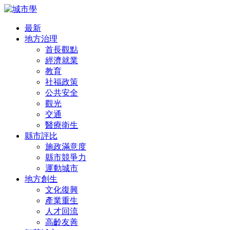
最新
地方治理
首長觀點
經濟就業
教育
社福政策
公共安全
觀光
交通
醫療衛生
縣市評比
施政滿意度
縣市競爭力
運動城市
地方創生
文化復興
產業重生
人才回流
高齡友善