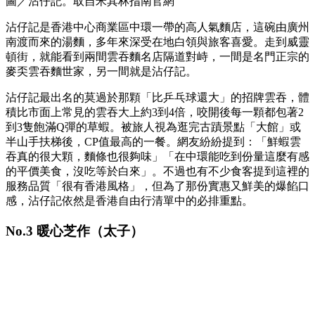
圖／沾仔記。取自米其林指南官網
沾仔記是香港中心商業區中環一帶的高人氣麵店，這碗由廣州
南渡而來的湯麵，多年來深受在地白領與旅客喜愛。走到威靈
頓街，就能看到兩間雲吞麵名店隔道對峙，一間是名門正宗的
麥奀雲吞麵世家，另一間就是沾仔記。
沾仔記最出名的莫過於那顆「比乒乓球還大」的招牌雲吞，體
積比市面上常見的雲吞大上約3到4倍，咬開後每一顆都包著2
到3隻飽滿Q彈的草蝦。被旅人視為逛完古蹟景點「大館」或
半山手扶梯後，CP值最高的一餐。網友紛紛提到：「鮮蝦雲
吞真的很大顆，麵條也很夠味」「在中環能吃到份量這麼有感
的平價美食，沒吃等於白來」。不過也有不少食客提到這裡的
服務品質「很有香港風格」，但為了那份實惠又鮮美的爆餡口
感，沾仔記依然是香港自由行清單中的必排重點。
No.3 暖心芝作（太子）