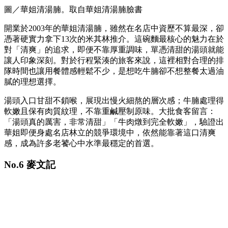
圖／華姐清湯腩。取自華姐清湯腩臉書
開業於2003年的華姐清湯腩，雖然在名店中資歷不算最深，卻
憑著硬實力拿下13次的米其林推介。這碗麵最核心的魅力在於
對「清爽」的追求，即便不靠厚重調味，單憑清甜的湯頭就能
讓人印象深刻。對於行程緊湊的旅客來說，這裡相對合理的排
隊時間也讓用餐體感輕鬆不少，是想吃牛腩卻不想整餐太過油
膩的理想選擇。
湯頭入口甘甜不鎖喉，展現出慢火細熬的層次感；牛腩處理得
軟嫩且保有肉質紋理，不靠重鹹壓制原味。大批食客留言：
「湯頭真的厲害，非常清甜」「牛肉燉到完全軟嫩」，驗證出
華姐即便身處名店林立的競爭環境中，依然能靠著這口清爽
感，成為許多老饕心中水準最穩定的首選。
No.6 麥文記