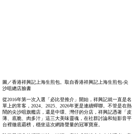
圖／香港祥興記上海生煎包。取自香港祥興記上海生煎包-尖
沙咀總店臉書
從2016年第一次入選「必比登推介」開始，祥興記就一直是名
單上的常客，2024、2025、2026年更是連續蟬聯。不管是在熱
鬧的尖沙咀旗艦店，還是中環、灣仔的分店，祥興記憑著「皮
薄、底脆、肉多汁」這三大美味靈魂，在社群討論和短影音平
台裡徹底霸榜，穩坐這次網路聲量的冠軍寶座。