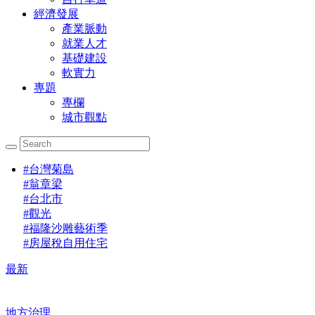
經濟發展
產業脈動
就業人才
基礎建設
軟實力
專題
專欄
城市觀點
#
台灣菊島
#
翁章梁
#
台北市
#
觀光
#
福隆沙雕藝術季
#
房屋稅自用住宅
最新
地方治理