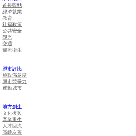
首長觀點
經濟就業
教育
社福政策
公共安全
觀光
交通
醫療衛生
縣市評比
施政滿意度
縣市競爭力
運動城市
地方創生
文化復興
產業重生
人才回流
高齡友善