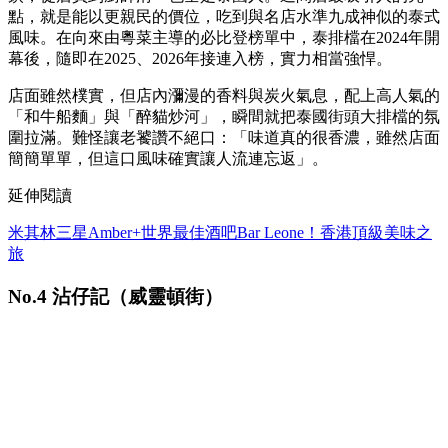
點，就是能以更親民的價位，吃到與名店水準九成神似的泰式
風味。在向來由粵菜主導的必比登榜單中，泰排檔在2024年開
幕後，隨即在2025、2026年接連入榜，實力相當強悍。
店面雖然樸實，但店內瀰漫的香料與炭火氣息，配上高人氣的
「和牛船麵」與「醉貓炒河」，瞬間就把泰國街頭大排檔的氛
圍拉滿。難怪讓老饕讚不絕口：「味道真的很香濃，雖然店面
簡簡單單，但這口風味確實讓人流連忘返」。
延伸閱讀
米其林三星Amber+世界最佳酒吧Bar Leone！香港頂級美味之
旅
No.4 沾仔記（威靈頓街）