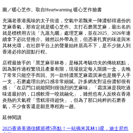
圖／暖心芝作。取自Heartwarming 暖心芝作臉書
充滿老香港風味的太子街道，空氣中若飄來一陣濃郁得過份的
芝麻香氣，那肯定就是暖心芝作。主打石磨黑芝麻，最出名的
就是標榜用古法「九蒸九曬」處理芝麻，並在2025、2026年連
續拿下必比登推介。雖然以外帶為主，但憑著扎實的味道與米
其林光環，在社群平台上的聲量始終居高不下，是不少旅人到
香港必排的甜點行程。
店裡最搶手的「黑芝麻菲林卷」是極其考驗功夫的傳統糕點，
因為製作過程繁瑣且產量有限，現場規定每人限購一盒，去晚
了常常只能空手而回。另一款特濃黑芝麻霜淇淋也是幾乎人手
一支，石磨處理出的口感非常細膩。許多網友對這份濃郁很有
感：「在店門口就能聞到很強烈的芝麻味」「霜淇淋是我吃過
味道最好的，口感軟滑一咬就融化」，雖然也有人反映在香港
炎熱的天氣裡「雪糕溶得超快」，但為了那口純粹的石磨香
氣，不少食客還是願意專程跑一趟。
延伸閱讀
2025香港美酒佳餚巡禮5亮點！一站摘米其林13星，迪士尼也