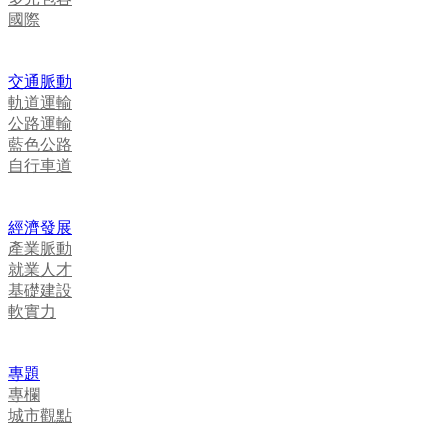
國際
交通脈動
軌道運輸
公路運輸
藍色公路
自行車道
經濟發展
產業脈動
就業人才
基礎建設
軟實力
專題
專欄
城市觀點