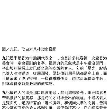
圖／九記。取自米其林指南官網
九記幾乎是香港牛腩麵代表之一，也是許多旅客第一次查香港
美食時一定會看到的名字。最經典的景象就是中午還沒開門，
半山坡的階梯上就已經坐滿等吃飯的客人。它的「星光」紀錄
也讓人津津樂道，從周潤發、梁朝偉到周星馳都是座上賓，而
且影帝來了也沒特權，一樣得乖乖併桌，想吃這碗傳奇牛腩，
排隊跟併桌就是必經的儀式感。
九記最迷人的還是那口厚實湯頭，熬到濃郁發亮，喝完嘴唇會
帶點微黏的膠質感，那是時間才能堆疊出的底蘊。不過名氣大
是雙面刃，老店特有的「港式脾氣」和偶爾失準的肉質，曾讓
不少慕名而來的旅人感到失落。即便負評不少，它在網路聲量