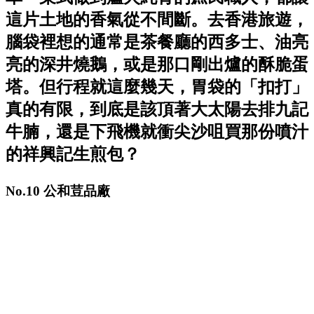
這片土地的香氣從不間斷。去香港旅遊，
腦袋裡想的通常是茶餐廳的西多士、油亮
亮的深井燒鵝，或是那口剛出爐的酥脆蛋
塔。但行程就這麼幾天，胃袋的「扣打」
真的有限，到底是該頂著大太陽去排九記
牛腩，還是下飛機就衝尖沙咀買那份噴汁
的祥興記生煎包？
No.10 公和荳品廠