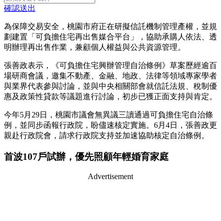
確認送出
為保障交易安全，桃園市府正在研擬信託機制管理產權，並規
劃建置「可負擔住宅再出售媒合平台」，協助承購人依法、透
明辦理再出售作業，兼顧個人權益與公共資源管理。
張善政表示，《可負擔住宅興辦管理自治條例》草案歷經逾百
場研商會議，邀集不動產、金融、地政、法律等領域專家學者
與業界代表參與討論，並與中央相關部會就信託法規、稅制優
惠及政策性貸款等議題進行討論，初步已獲正面支持與肯定。
今年5月29日，桃園市議會無異議三讀通過可負擔住宅自治條
例，並同步函報行政院，盼儘速核定實施。6月4日，張善政更
親赴行政院會，請求行政院支持並加速協助核定自治條例。
首波107戶試辦，優先照顧年輕婚育家庭
Advertisement