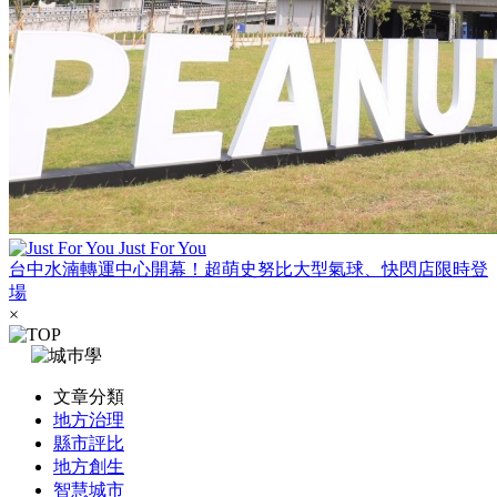
Just For You
台中水湳轉運中心開幕！超萌史努比大型氣球、快閃店限時登
場
×
文章分類
地方治理
縣市評比
地方創生
智慧城市