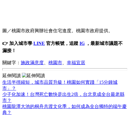
圖／桃園市政府興辦社會住宅進度。桃園市政府提供。
👉 加入城市學
LINE
官方帳號，追蹤
IG
，最新城市議題不
漏接！
關鍵字：
施政滿意度
、
桃園市
、
幸福宜居
延伸閱讀
生活半徑縮短，城市品質升級！桃園如何實踐「15分鐘城
市」？
少子化加速！台灣死亡數快是出生2倍，台北竟成全台最老縣
市？
桃園龍潭大池的桐舟共渡文化季，如何成為全台獨特的端午慶
典？