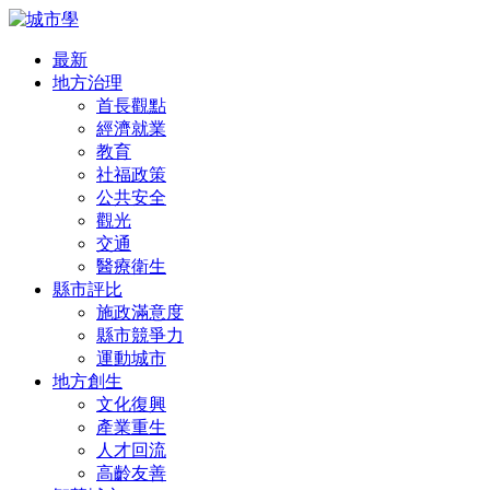
最新
地方治理
首長觀點
經濟就業
教育
社福政策
公共安全
觀光
交通
醫療衛生
縣市評比
施政滿意度
縣市競爭力
運動城市
地方創生
文化復興
產業重生
人才回流
高齡友善