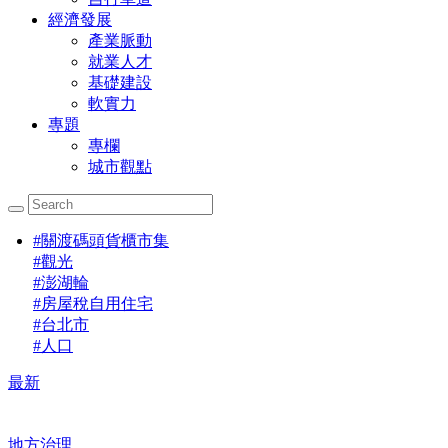
經濟發展
產業脈動
就業人才
基礎建設
軟實力
專題
專欄
城市觀點
#
關渡碼頭貨櫃市集
#
觀光
#
澎湖輪
#
房屋稅自用住宅
#
台北市
#
人口
最新
地方治理