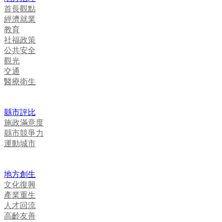
首長觀點
經濟就業
教育
社福政策
公共安全
觀光
交通
醫療衛生
縣市評比
施政滿意度
縣市競爭力
運動城市
地方創生
文化復興
產業重生
人才回流
高齡友善