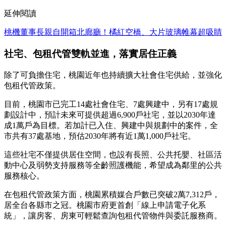
延伸閱讀
桃機董事長親自開箱北廊廳！橘紅空橋、大片玻璃帷幕超吸睛
社宅、包租代管雙軌並進，落實居住正義
除了可負擔住宅，桃園近年也持續擴大社會住宅供給，並強化
包租代管政策。
目前，桃園市已完工14處社會住宅、7處興建中，另有17處規
劃設計中，預計未來可提供超過6,900戶社宅，並以2030年達
成1萬戶為目標。若加計已入住、興建中與規劃中的案件，全
市共有37處基地，預估2030年將有近1萬1,000戶社宅。
這些社宅不僅提供居住空間，也設有長照、公共托嬰、社區活
動中心及弱勢支持服務等全齡照護機能，希望成為鄰里的公共
服務核心。
在包租代管政策方面，桃園累積媒合戶數已突破2萬7,312戶，
居全台各縣市之冠。桃園市府更首創「線上申請電子化系
統」，讓房客、房東可輕鬆查詢包租代管物件與委託服務商。