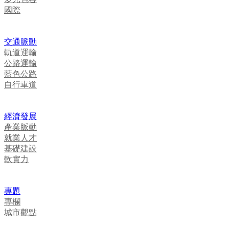
國際
交通脈動
軌道運輸
公路運輸
藍色公路
自行車道
經濟發展
產業脈動
就業人才
基礎建設
軟實力
專題
專欄
城市觀點