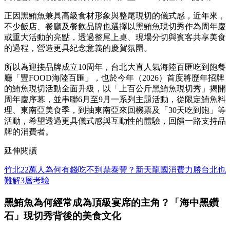
正因黑鮪魚兼具高級食材形象與整尾現切的儀式感，近年來，
不少飯店、餐廳及餐飲品牌也選擇以黑鮪魚現切秀作為周年慶
或重大活動的亮點，透過整尾上桌、現場分切與賓客共享美食
的過程，營造更具紀念意義的慶賀氛圍。
所以為迎接品牌成立10周年，台北大直人氣海陸百匯吃到飽餐
廳「豐FOOD海陸百匯」，也於今年（2026）首度將歷年招牌
的鮪魚現切活動全面升級，以「上百公斤黑鮪魚現切秀」揭開
周年慶序幕，並串聯6月至9月一系列主題活動，從限定鮪魚料
理、東南亞美食季，到抽東南亞來回機票及「30天吃到飽」等
活動，希望透過更具儀式感與互動性的體驗，回饋一路支持品
牌的消費者。
延伸閱讀
竹北22萬人為何有錢吃不到鼎泰豐？新天龍國消費力勝台北也
難解3層考驗
黑鮪魚為何經常成為頂級宴席的主角？「海中黑鑽
石」現切秀背後的美食文化