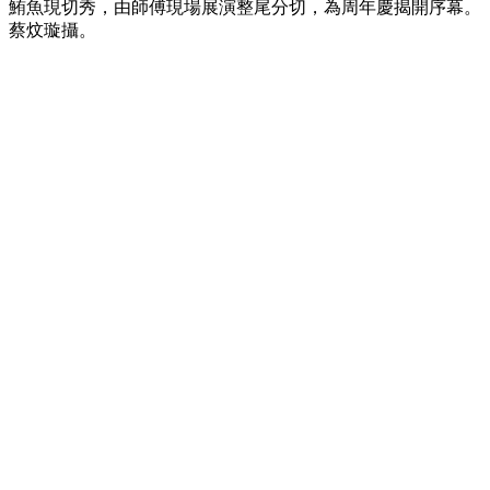
鮪魚現切秀，由師傅現場展演整尾分切，為周年慶揭開序幕。
蔡炆璇攝。