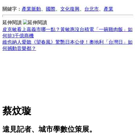
關鍵字：
產業脈動
、
國際
、
文化復興
、
台北市
、
產業
延伸閱讀
皮克敏看上嘉義市哪一點？黃敏惠沒台積電「一碗雞肉飯」如
何拚3千億商機
維也納人愛聽《望春風》驚艷日本公使！奧地利「台灣日」如
何撼動音樂都？
蔡炆璇
遠見記者、城市學數位策展。