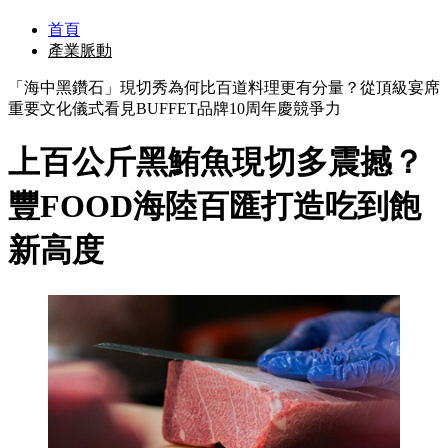
首頁
產業脈動
「海中黑鑽石」現切秀為何比百道料理更有分量？從頂級宴席
重要文化儀式看見BUFFET品牌10周年慶競爭力
上百公斤黑鮪魚現切多震撼？
豐FOOD海陸百匯打造吃到飽
新高度