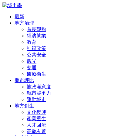
最新
地方治理
首長觀點
經濟就業
教育
社福政策
公共安全
觀光
交通
醫療衛生
縣市評比
施政滿意度
縣市競爭力
運動城市
地方創生
文化復興
產業重生
人才回流
高齡友善