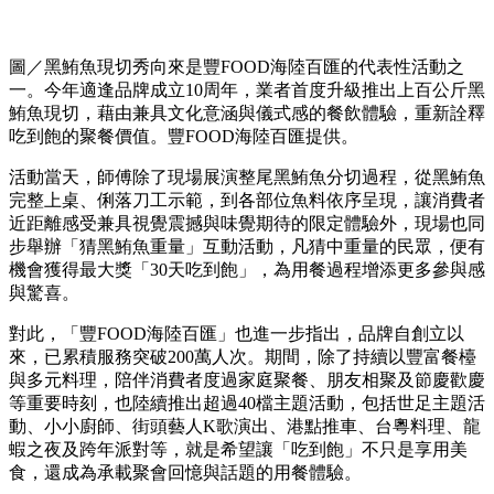
圖／黑鮪魚現切秀向來是豐FOOD海陸百匯的代表性活動之
一。今年適逢品牌成立10周年，業者首度升級推出上百公斤黑
鮪魚現切，藉由兼具文化意涵與儀式感的餐飲體驗，重新詮釋
吃到飽的聚餐價值。豐FOOD海陸百匯提供。
活動當天，師傅除了現場展演整尾黑鮪魚分切過程，從黑鮪魚
完整上桌、俐落刀工示範，到各部位魚料依序呈現，讓消費者
近距離感受兼具視覺震撼與味覺期待的限定體驗外，現場也同
步舉辦「猜黑鮪魚重量」互動活動，凡猜中重量的民眾，便有
機會獲得最大獎「30天吃到飽」，為用餐過程增添更多參與感
與驚喜。
對此，「豐FOOD海陸百匯」也進一步指出，品牌自創立以
來，已累積服務突破200萬人次。期間，除了持續以豐富餐檯
與多元料理，陪伴消費者度過家庭聚餐、朋友相聚及節慶歡慶
等重要時刻，也陸續推出超過40檔主題活動，包括世足主題活
動、小小廚師、街頭藝人K歌演出、港點推車、台粵料理、龍
蝦之夜及跨年派對等，就是希望讓「吃到飽」不只是享用美
食，還成為承載聚會回憶與話題的用餐體驗。