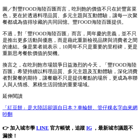
圖／對豐FOOD海陸百匯而言，吃到飽的價值不只在於豐富菜
色，更在於透過料理品質、多元主題與互動體驗，讓每一次聚
餐都成為值得珍藏的共同回憶。豐FOOD海陸百匯提供。
不過，對「豐FOOD海陸百匯」而言，周年慶的意義，並不只
是推出更多活動與優惠，而是藉此重新檢視品牌與消費者之間
的連結。像是業者就表示，10周年不只是重要的里程碑，更是
重新思考餐飲價值的契機。
換言之，在吃到飽市場競爭日益激烈的今天，「豐FOOD海陸
百匯」希望持續以料理品質、多元主題及互動體驗，深化消費
者對聚餐的期待，讓餐廳不只是提供餐點的場所，更成為串聯
人與人情感、累積生活回憶的重要場域。
延伸閱讀
「紅豆餅」是大陸話卻源自日本？車輪餅、管仔粿名字由來網
吵翻
👉 加入城市學
LINE
官方帳號，追蹤
IG
，最新城市議題不
漏接！