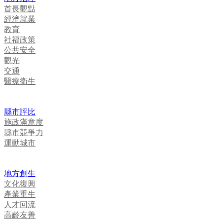
首長觀點
經濟就業
教育
社福政策
公共安全
觀光
交通
醫療衛生
縣市評比
施政滿意度
縣市競爭力
運動城市
地方創生
文化復興
產業重生
人才回流
高齡友善