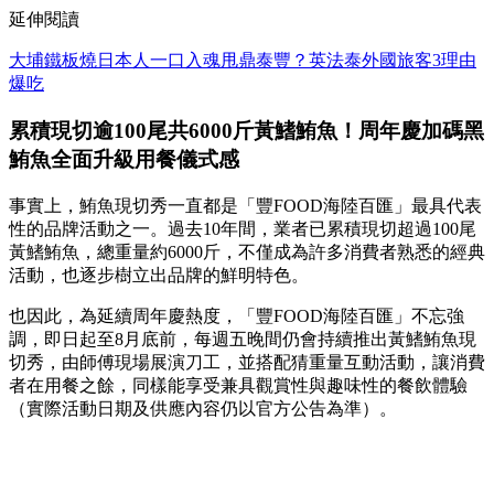
延伸閱讀
大埔鐵板燒日本人一口入魂甩鼎泰豐？英法泰外國旅客3理由
爆吃
累積現切逾100尾共6000斤黃鰭鮪魚！周年慶加碼黑
鮪魚全面升級用餐儀式感
事實上，鮪魚現切秀一直都是「豐FOOD海陸百匯」最具代表
性的品牌活動之一。過去10年間，業者已累積現切超過100尾
黃鰭鮪魚，總重量約6000斤，不僅成為許多消費者熟悉的經典
活動，也逐步樹立出品牌的鮮明特色。
也因此，為延續周年慶熱度，「豐FOOD海陸百匯」不忘強
調，即日起至8月底前，每週五晚間仍會持續推出黃鰭鮪魚現
切秀，由師傅現場展演刀工，並搭配猜重量互動活動，讓消費
者在用餐之餘，同樣能享受兼具觀賞性與趣味性的餐飲體驗
（實際活動日期及供應內容仍以官方公告為準）。