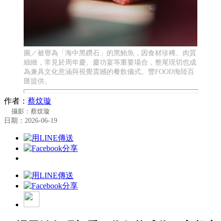
圖／被譽為「海中黑鑽石」的黑鮪魚，因食材珍稀、肉質
細緻，常見於周年慶、慶功宴等重要場合，整尾現切也成
為兼具文化意涵與視覺震撼的餐飲儀式。豐FOOD海陸百
匯提供。
作者：
蔡炆璇
攝影：蔡炆璇
日期：2026-06-19