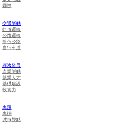
國際
交通脈動
軌道運輸
公路運輸
藍色公路
自行車道
經濟發展
產業脈動
就業人才
基礎建設
軟實力
專題
專欄
城市觀點