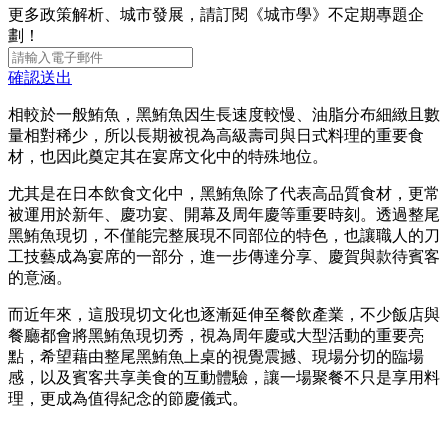
更多政策解析、城市發展，請訂閱《城市學》不定期專題企
劃！
確認送出
相較於一般鮪魚，黑鮪魚因生長速度較慢、油脂分布細緻且數
量相對稀少，所以長期被視為高級壽司與日式料理的重要食
材，也因此奠定其在宴席文化中的特殊地位。
尤其是在日本飲食文化中，黑鮪魚除了代表高品質食材，更常
被運用於新年、慶功宴、開幕及周年慶等重要時刻。透過整尾
黑鮪魚現切，不僅能完整展現不同部位的特色，也讓職人的刀
工技藝成為宴席的一部分，進一步傳達分享、慶賀與款待賓客
的意涵。
而近年來，這股現切文化也逐漸延伸至餐飲產業，不少飯店與
餐廳都會將黑鮪魚現切秀，視為周年慶或大型活動的重要亮
點，希望藉由整尾黑鮪魚上桌的視覺震撼、現場分切的臨場
感，以及賓客共享美食的互動體驗，讓一場聚餐不只是享用料
理，更成為值得紀念的節慶儀式。