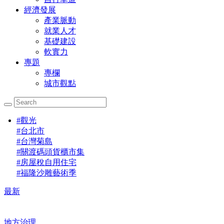
經濟發展
產業脈動
就業人才
基礎建設
軟實力
專題
專欄
城市觀點
#
觀光
#
台北市
#
台灣菊島
#
關渡碼頭貨櫃市集
#
房屋稅自用住宅
#
福隆沙雕藝術季
最新
地方治理