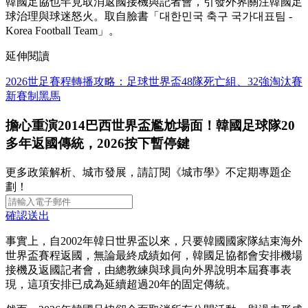
韓國足協也罕見取消返國接機與記者會，引發外界關注韓國足
球治理與球迷怒火。取自臉書「대한민국 축구 국가대표팀 -
Korea Football Team」。
延伸閱讀
2026世足賽程轉播攻略：足球世界盃48隊死亡組、32強淘汰賽
新賽制黑馬
擔心重演2014巴西世界盃尷尬場面！韓國足球隊20
多年返國傳統，2026按下暫停鍵
更多政策解析、城市發展，請訂閱《城市學》不定期專題企
劃！
確認送出
事實上，自2002年韓日世界盃以來，只要韓國國家隊結束海外
世界盃賽程返國，無論最終成績如何，韓國足協都會安排機場
接機及返國記者會，由總教練與球員向外界說明本屆賽事表
現，這項安排已成為延續超過20年的固定傳統。