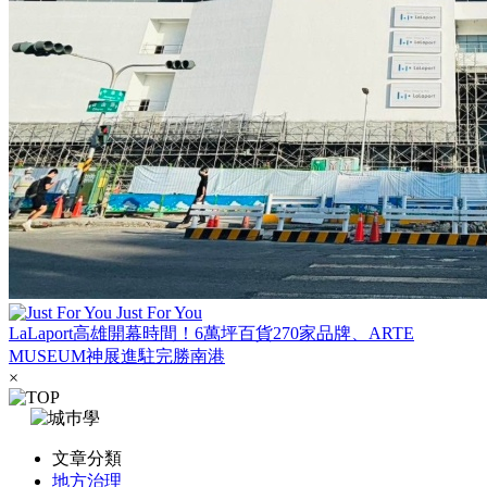
Just For You
LaLaport高雄開幕時間！6萬坪百貨270家品牌、ARTE
MUSEUM神展進駐完勝南港
×
文章分類
地方治理