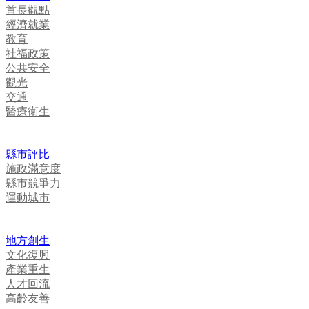
首長觀點
經濟就業
教育
社福政策
公共安全
觀光
交通
醫療衛生
縣市評比
施政滿意度
縣市競爭力
運動城市
地方創生
文化復興
產業重生
人才回流
高齡友善