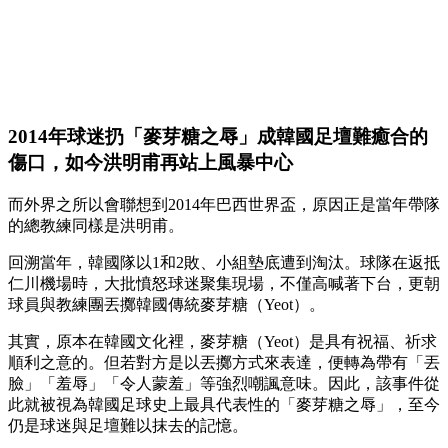
2014年球迷扔「麥芽糖之辱」成韓國足壇難癒合的
傷口，如今洪明甫再站上風暴中心
而外界之所以會聯想到2014年巴西世界盃，原因正是當年帶隊
的總教練同樣是洪明甫。
回溯當年，韓國隊以1和2敗、小組墊底遭到淘汰。球隊在返抵
仁川機場時，大批憤怒球迷聚集現場，不僅高喊著下台，更朝
球員與教練團丟擲韓國傳統麥芽糖（Yeot）。
其實，原本在韓國文化裡，麥芽糖（Yeot）是具有祝福、祈求
順利之意的。但若對方是以丟擲方式來表達，便轉為帶有「丟
臉」「羞辱」「令人蒙羞」等強烈嘲諷意味。因此，該事件從
此就被視為韓國足球史上最具代表性的「麥芽糖之辱」，至今
仍是球迷與足壇難以抹去的記憶。