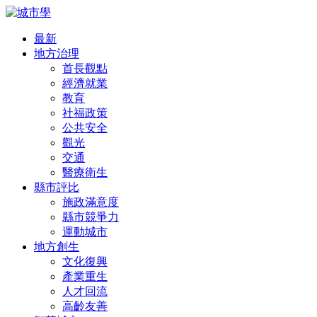
最新
地方治理
首長觀點
經濟就業
教育
社福政策
公共安全
觀光
交通
醫療衛生
縣市評比
施政滿意度
縣市競爭力
運動城市
地方創生
文化復興
產業重生
人才回流
高齡友善