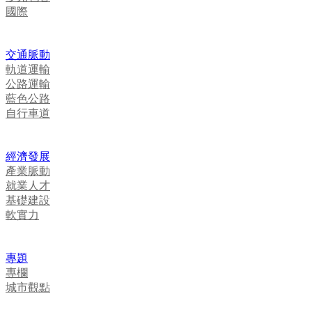
國際
交通脈動
軌道運輸
公路運輸
藍色公路
自行車道
經濟發展
產業脈動
就業人才
基礎建設
軟實力
專題
專欄
城市觀點