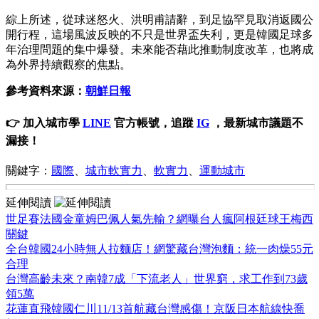
綜上所述，從球迷怒火、洪明甫請辭，到足協罕見取消返國公
開行程，這場風波反映的不只是世界盃失利，更是韓國足球多
年治理問題的集中爆發。未來能否藉此推動制度改革，也將成
為外界持續觀察的焦點。
參考資料來源：
朝鮮日報
👉 加入城市學
LINE
官方帳號，追蹤
IG
，最新城市議題不
漏接！
關鍵字：
國際
、
城市軟實力
、
軟實力
、
運動城市
延伸閱讀
世足賽法國金童姆巴佩人氣先輸？網曝台人瘋阿根廷球王梅西
關鍵
全台韓國24小時無人拉麵店！網驚藏台灣泡麵：統一肉燥55元
合理
台灣高齡未來？南韓7成「下流老人」世界窮，求工作到73歲
領5萬
花蓮直飛韓國仁川11/13首航藏台灣感傷！京阪日本航線快喬