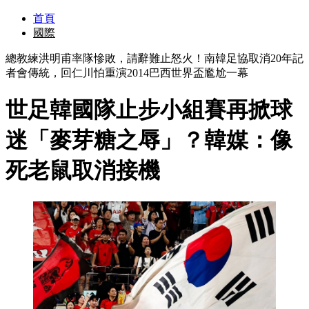
首頁
國際
總教練洪明甫率隊慘敗，請辭難止怒火！南韓足協取消20年記
者會傳統，回仁川怕重演2014巴西世界盃尷尬一幕
世足韓國隊止步小組賽再掀球
迷「麥芽糖之辱」？韓媒：像
死老鼠取消接機