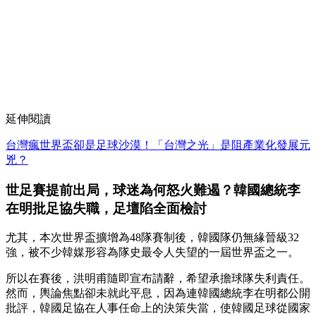
延伸閱讀
台灣瘋世界盃卻是足球沙漠！「台灣之光」是阻產業化發展元
兇？
世足賽提前出局，球迷為何怒火難遏？韓國總統李
在明批足協失職，足壇陷全面檢討
尤其，本次世界盃擴增為48隊賽制後，韓國隊仍無緣晉級32
強，被不少韓媒形容為隊史最令人失望的一屆世界盃之一。
所以在賽後，洪明甫隨即宣布請辭，希望承擔球隊失利責任。
然而，輿論焦點卻未就此平息，因為連韓國總統李在明都公開
批評，韓國足協在人事任命上的決策失當，使韓國足球從國家