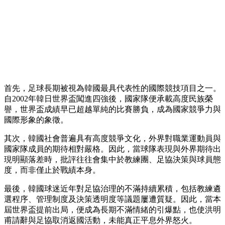
首先，足球長期被視為韓國最具代表性的國際競技項目之一。
自2002年韓日世界盃闖進四強後，國家隊便承載高度民族榮
譽，世界盃成績早已超越單純的比賽勝負，成為國家競爭力與
國際形象的象徵。
其次，韓國社會普遍具有高度競爭文化，外界對職業運動員與
國家隊成員的期待相對嚴格。因此，當球隊表現與外界期待出
現明顯落差時，批評往往會集中於教練團、足協決策與球員態
度，而非僅止於戰績本身。
最後，韓國球迷近年對足協治理的不滿持續累積，包括教練遴
選程序、管理制度及決策透明度等議題屢遭質疑。因此，當本
屆世界盃提前出局，便成為長期不滿情緒的引爆點，也使洪明
甫請辭與足協取消返國活動，未能真正平息外界怒火。