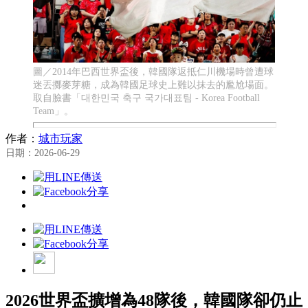
圖／2014年巴西世界盃後，韓國隊返抵仁川機場時曾遭球
迷丟擲麥芽糖，成為韓國足球史上難以抹去的尷尬場面。
取自臉書「대한민국 축구 국가대표팀 - Korea Football
Team」。
作者：
城市玩家
日期：2026-06-29
2026世界盃擴增為48隊後，韓國隊卻仍止