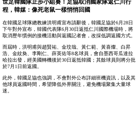
世足韓國隊止步小組賽！足協取消國家隊返仁川行
程，韓媒：像死老鼠一樣悄悄回國
在韓國足球隊總教練洪明甫宣布請辭後，韓國足協於6月28日
下午對外宣布，韓國代表隊6月30日返抵仁川國際機場時，將
取消歷年慣例的接機活動與返國記者會，改採低調返國方式。
而屆時，洪明甫與趙賢祐、金玟哉、黃仁範、黃喜燦、白昇
浩、金紋奐、李剛仁、薛英佑等8名球員，會自墨西哥瓜達拉
哈拉出發，經美國轉機後於30日返抵韓國；其餘球員則將分批
於7月1日前返國。
此外，韓國足協也強調，不會對外公布詳細班機資訊，以及其
他球員返國時間，希望降低外界關注，避免機場聚集大量球
迷。