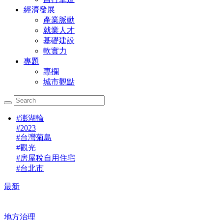
經濟發展
產業脈動
就業人才
基礎建設
軟實力
專題
專欄
城市觀點
#
澎湖輪
#
2023
#
台灣菊島
#
觀光
#
房屋稅自用住宅
#
台北市
最新
地方治理