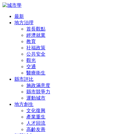
最新
地方治理
首長觀點
經濟就業
教育
社福政策
公共安全
觀光
交通
醫療衛生
縣市評比
施政滿意度
縣市競爭力
運動城市
地方創生
文化復興
產業重生
人才回流
高齡友善