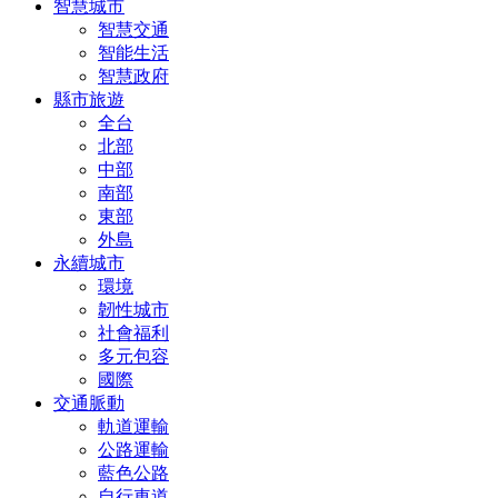
智慧城市
智慧交通
智能生活
智慧政府
縣市旅遊
全台
北部
中部
南部
東部
外島
永續城市
環境
韌性城市
社會福利
多元包容
國際
交通脈動
軌道運輸
公路運輸
藍色公路
自行車道