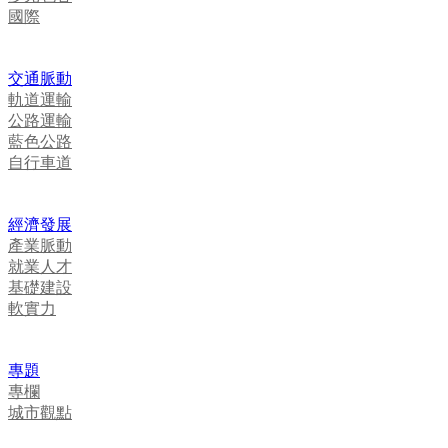
國際
交通脈動
軌道運輸
公路運輸
藍色公路
自行車道
經濟發展
產業脈動
就業人才
基礎建設
軟實力
專題
專欄
城市觀點