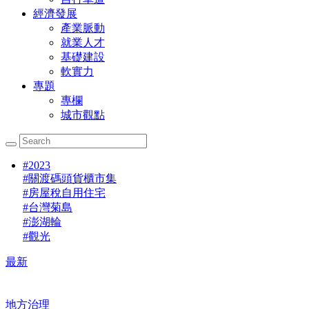
經濟發展
產業脈動
就業人才
基礎建設
軟實力
專題
專欄
城市觀點
#
2023
#
關渡碼頭貨櫃市集
#
房屋稅自用住宅
#
台灣菊島
#
澎湖輪
#
觀光
最新
地方治理