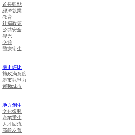
首長觀點
經濟就業
教育
社福政策
公共安全
觀光
交通
醫療衛生
縣市評比
施政滿意度
縣市競爭力
運動城市
地方創生
文化復興
產業重生
人才回流
高齡友善