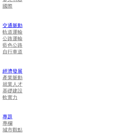
國際
交通脈動
軌道運輸
公路運輸
藍色公路
自行車道
經濟發展
產業脈動
就業人才
基礎建設
軟實力
專題
專欄
城市觀點