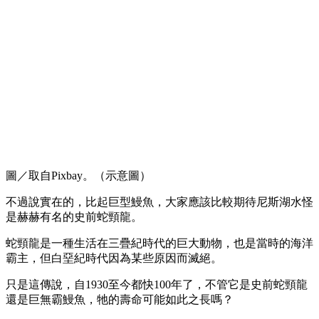
圖／取自Pixbay。（示意圖）
不過說實在的，比起巨型鰻魚，大家應該比較期待尼斯湖水怪
是赫赫有名的史前蛇頸龍。
蛇頸龍是一種生活在三疊紀時代的巨大動物，也是
當時的海洋
霸主，但
白堊紀時代因為某些原因而滅絕。
只是這傳說，自
1930至今都快100年了，不管它是史前蛇頸龍
還是巨無霸鰻魚，牠的壽命可能如此之長嗎？