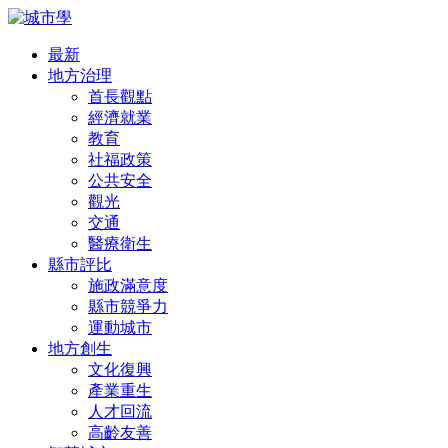
最新
地方治理
首長觀點
經濟就業
教育
社福政策
公共安全
觀光
交通
醫療衛生
縣市評比
施政滿意度
縣市競爭力
運動城市
地方創生
文化復興
產業重生
人才回流
高齡友善