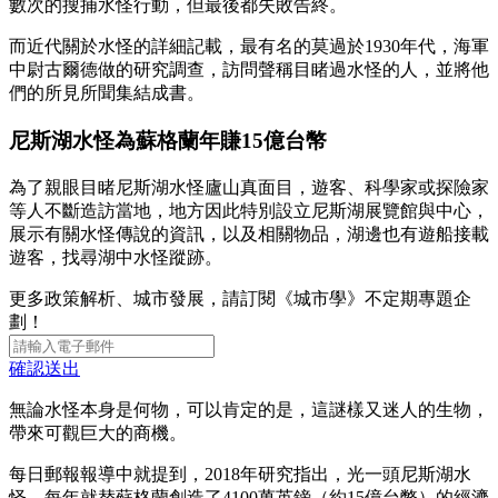
數次的搜捕水怪行動，但最後都失敗告終。
而近代關於水怪的詳細記載，最有名的莫過於1930年代，海軍
中尉古爾德做的研究調查，訪問聲稱目睹過水怪的人，並將他
們的所見所聞集結成書。
尼斯湖水怪為
蘇格蘭年賺15億台幣
為了親眼目睹尼斯湖水怪廬山真面目，遊客、科學家或探險家
等人不斷造訪當地，地方因此特別設立尼斯湖展覽館與中心，
展示有關水怪傳說的資訊，以及相關物品，湖邊也有遊船接載
遊客，找尋湖中水怪蹤跡。
更多政策解析、城市發展，請訂閱《城市學》不定期專題企
劃！
確認送出
無論水怪本身是何物，可以肯定的是，這謎樣又迷人的生物，
帶來可觀巨大的商機。
每日郵報報導中就提到，2018年研究指出，光一頭尼斯湖水
怪，每年就替蘇格蘭創造了4100萬英鎊（約15億台幣）的經濟