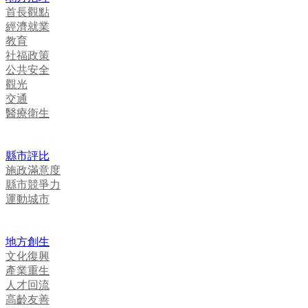
首長觀點
經濟就業
教育
社福政策
公共安全
觀光
交通
醫療衛生
縣市評比
施政滿意度
縣市競爭力
運動城市
地方創生
文化復興
產業重生
人才回流
高齡友善