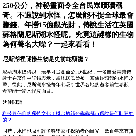
250公分，神秘畫面令全台民眾嘖嘖稱
奇。不過說到水怪，怎麼能不提全球最會
賺錢、年撈15億觀光財，傳說生活在英國
蘇格蘭尼斯湖水怪呢。究竟這謎樣的生物
為何聲名大噪？一起來看看！
尼斯湖裡謎樣生物是
史前蛇頸龍？
尼斯湖水怪傳說，最早可追溯至公元6世紀，一名自愛爾蘭傳
教士在著作中記錄表示，當地居民曾被一頭像蛇頸龍的水怪攻
擊。從此，尼斯湖水怪每年都吸引世界各地的遊客前往參觀，
希望能一睹水怪真面目。
延伸閱讀
科技與信仰的獨特文化！機台放綠色乖乖都市傳說是何時開始
的？
同時，水怪也吸引許多科學家和探險者的目光，數百年來有無