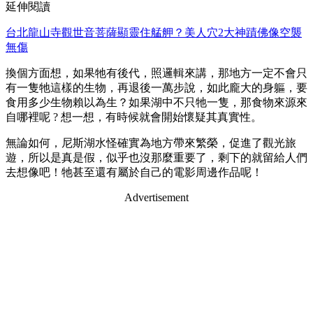
延伸閱讀
台北龍山寺觀世音菩薩顯靈住艋舺？美人穴2大神蹟佛像空襲
無傷
換個方面想，如果牠有後代，照邏輯來講，
那地方
一定不會只
有一隻牠這樣的生物，再退後一萬步說，如此龐大的身軀，要
食用多少生物賴以為生？如果湖中不只牠一隻，那食物來源來
自哪裡呢 ?
想一想，有時候就會開始懷疑其真實性。
無論如何，尼斯湖水怪確實為地方帶來繁榮，促進了觀光旅
遊，所以是真是假，似乎也沒那麼重要了，剩下的
就留給人們
去想像吧！
牠甚至還有屬於自己的電影周邊作品呢！
Advertisement