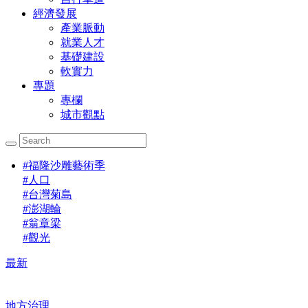
經濟發展
產業脈動
就業人才
基礎建設
軟實力
專題
專欄
城市觀點
#
福隆沙雕藝術季
#
人口
#
台灣菊島
#
澎湖輪
#
翁章梁
#
觀光
最新
地方治理