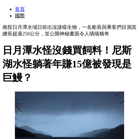
首頁
國際
南投日月潭水域日前出沒謎樣生物，一名船長與乘客們目測其
總長超過250公分，並公開神秘畫面令人嘖嘖稱奇
日月潭水怪沒錢買飼料！尼斯
湖水怪躺著年賺15億被發現是
巨鰻？