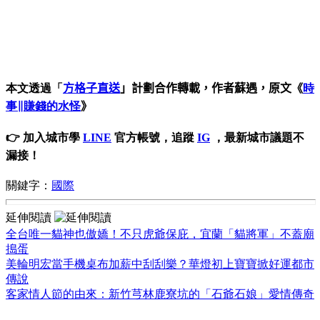
本文透過「
方格子直送
」計
劃合作轉載，作者蘇遇
，原文《
時
事∥賺錢的水怪
》
👉 加入城市學
LINE
官方帳號，追蹤
IG
，最新城市議題不
漏接！
關鍵字：
國際
延伸閱讀
全台唯一貓神也傲嬌！不只虎爺保庇，宜蘭「貓將軍」不蓋廟
搗蛋
美輪明宏當手機桌布加薪中刮刮樂？華燈初上寶寶掀好運都市
傳說
客家情人節的由來：新竹芎林鹿寮坑的「石爺石娘」愛情傳奇