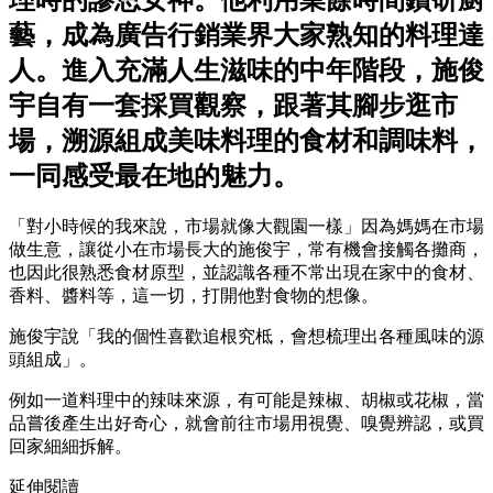
理時的謬思女神。他利用業餘時間鑽研廚
藝，成為廣告行銷業界大家熟知的料理達
人。進入充滿人生滋味的中年階段，施俊
宇自有一套採買觀察，跟著其腳步逛市
場，溯源組成美味料理的食材和調味料，
一同感受最在地的魅力。
「對小時候的我來說，市場就像大觀園一樣」因為媽媽在市場
做生意，讓從小在市場長大的施俊宇，常有機會接觸各攤商，
也因此很熟悉食材原型，並認識各種不常出現在家中的食材、
香料、醬料等，這一切，打開他對食物的想像。
施俊宇說「我的個性喜歡追根究柢，會想梳理出各種風味的源
頭組成」。
例如一道料理中的辣味來源，有可能是辣椒、胡椒或花椒，當
品嘗後產生出好奇心，就會前往市場用視覺、嗅覺辨認，或買
回家細細拆解。
延伸閱讀