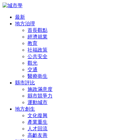
最新
地方治理
首長觀點
經濟就業
教育
社福政策
公共安全
觀光
交通
醫療衛生
縣市評比
施政滿意度
縣市競爭力
運動城市
地方創生
文化復興
產業重生
人才回流
高齡友善