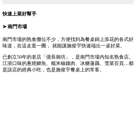
快速上菜好幫手
➤ 南門市場
南門市場的熟食攤位不少，方便找到為餐桌錦上添花的各式好
味道，在這走逛一圈， 就能讓施俊宇快速端出一桌好菜。
已創立50年的老店「億長御坊」，是南門市場內知名熟食店。
江浙口味的蔥燒鯽魚、糯米椒鑲肉、冰糖蓮藕、雪菜百頁…都
是該店的經典小吃，也是施俊宇餐桌上的常客。