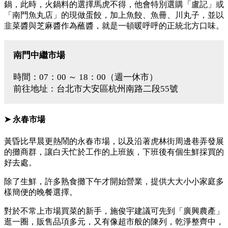
鍋，此時，火鍋料的選擇馬虎不得，他會特別選購「盧記」或
「南門魚丸店」的現做蛋餃，加上魚餃、魚冊、川丸子，並以
韭菜醬與芝麻醬作為蘸醬，就是一頓暖呼呼的正統北方口味。
南門中繼市場
時間：07：00 ～ 18：00（週一休市）
前往地址：台北市大安區杭州南路二段55號
➤ 永春市場
黃昏比早晨更熱鬧的永春市場，以及沿著虎林街周邊巷弄發展
的攤商群，讓白天忙於工作的上班族，下班後有個生鮮採買的
好去處。
除了生鮮，許多熟食攤下午才開始營業，提供大大小小家庭多
樣簡便的晚餐選擇。
對於不常上市場買菜的新手，施俊宇建議可先到「廣興農產」
逛一圈，販售品項多元，又有像超市般的陳列，乾淨整齊中，