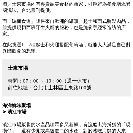
圖／士東市場內有專賣歐美食材的商家，可輕鬆為餐食增添異
國滋味。台北畫刊提供。
而「瑪榭食選」販售來自歐洲的罐頭、起士和西式醃製肉品，
並提供現切西班牙生火腿的服務，也是施俊宇經常造訪的店
家。
在此挑選1、2種起士和火腿搭配葡萄酒，就能大大滿足自己對
異國飲食的想望。
士東市場
時間：07：00 ～ 19：00（週一休市）
前往地址：台北市士林區士東路100號
海洋鮮味聚場
➤ 濱江市場
濱江市場販售的水產品項眾多又新鮮，有漁船出海捕獲的「現
撈仔」，還有少見或高級進口的水產，對於嗜吃海鮮的人來