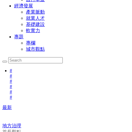
經濟發展
產業脈動
就業人才
基礎建設
軟實力
專題
專欄
城市觀點
#
#
#
#
#
#
最新
地方治理
首長觀點