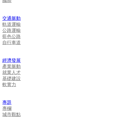
國際
交通脈動
軌道運輸
公路運輸
藍色公路
自行車道
經濟發展
產業脈動
就業人才
基礎建設
軟實力
專題
專欄
城市觀點