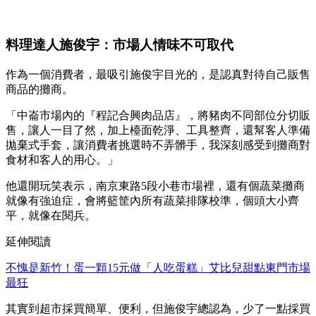
料理達人施俊宇：市場人情味不可取代
作為一個消費者，最吸引施俊宇目光的，是認真對待自己販售
商品的攤商。
「中崙市場內的『程記合興肉品店』，將豬肉不同部位分切販
售，讓人一目了然，加上檯面乾淨、工具整齊，還幫客人準備
拋棄式手套，讓消費者挑選時不弄髒手，我深刻感受到攤商對
食材和客人的用心。」
他還開玩笑表示，南京東路5段小巷市場裡，還有個蔬菜攤商
就像有強迫症，會將籃筐內所有蔬菜排隊校準，個頭大小齊
平，就像在閱兵。
延伸閱讀
不愧是新竹！蛋一顆15元做「人吃蛋糕」艾比兒甜點東門市場
最狂
其實到超市採買簡單、便利，但施俊宇總認為，少了一點採買