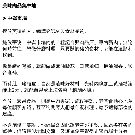
美味肉品集中地
➤ 中崙市場
擅於烹調的人，總講究選材與食材品質。
施俊宇說，中崙市場內的「程記合興肉品店」專售豬肉，無論
何時前往、想做什麼料理，只要關於豬的食材，都能在這順利
找到。
像是豬的腎臟，就能做成麻油腰花，口感脆彈、麻油濃香，適
合進補。
而豬肚、豬頭皮，自然是滷味好材料，光豬內臟加上黃酒糟滷
醃上2天，就能自製成上海名菜「糟滷內臟」。
至於「宏昌食品」則是牛肉專家，施俊宇説，老闆會熱心地為
每位顧客介紹，甚至詢問客人想做什麼料理，給予選擇部位的
建議。
不過施俊宇笑說，他偶爾會因此跟老闆起爭執，因為各有各的
堅持，但這樣與老闆交流，又讓施俊宇覺得走逛市場十分有