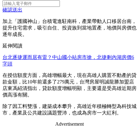
確認送出
加上「護國神山」台積電進駐南科，產業帶動人口移居台南，
提升住宅需求，吸引自住、投資族到當地置產，地價與房價也
逐年成長。
延伸閱讀
台北逐捷運而居有雷？中山國小站房市搶，北捷剩內湖房價6
字頭
在授信額度方面，高雄增幅最大，現在高雄人購置不動產的貸
款金額，比10年前還多了279萬元，台灣房屋明誠龍勝加盟店
店東馮紹清指出，貸款額度增幅明顯，主要還是受高雄近期房
價高漲有關。
除了因工料雙漲，建築成本攀升，高雄近年積極轉型為科技城
市，產業及公共建設議題豐沛，也成為房市一大紅利。
Advertisement