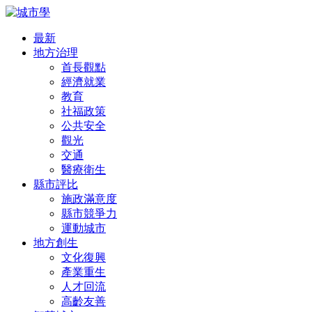
最新
地方治理
首長觀點
經濟就業
教育
社福政策
公共安全
觀光
交通
醫療衛生
縣市評比
施政滿意度
縣市競爭力
運動城市
地方創生
文化復興
產業重生
人才回流
高齡友善