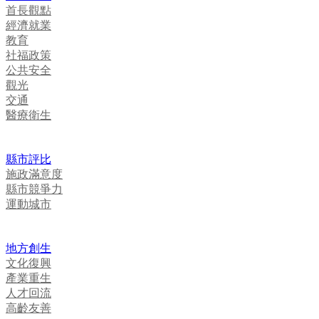
首長觀點
經濟就業
教育
社福政策
公共安全
觀光
交通
醫療衛生
縣市評比
施政滿意度
縣市競爭力
運動城市
地方創生
文化復興
產業重生
人才回流
高齡友善