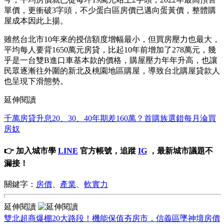
單價，更衝破3字頭，不少蛋白區房價已邁向蛋黃價，整體購
屋成本因此上揚。
雖然台北市10年來的授信額度增幅最小，但買房壓力也最大，
平均每人要背1650萬元房貸，比起10年前增加了278萬元，幾
乎是一台雙B進口車基本款的價格，購屋壓力年年升高，也讓
民眾逐漸往外圍的新北及桃園地區購屋，導致台北購屋貸款人
也呈現下滑態勢。
延伸閱讀
千萬房貸升息20、30、40年期差160萬？首購族選錯每月淪買
房奴
👉 加入城市學
LINE
官方帳號，追蹤
IG
，最新城市議題不
漏接！
關鍵字：
房價
、
產業
、
軟實力
延伸閱讀
雙北超商爆棚20大路段！機能保值夯房市，信義區墜神壇房價