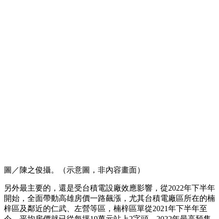
圖／陳之俊攝。（示意圖，非內容畫面）
另外最主要的，還是受台積電設廠效應影響，從2022年下半年
開始，全面帶動高雄房價一路飆漲，尤其台積電廠區所在的楠
梓區及鄰近的仁武、左營等區，楠梓區單從2021年下半年至
今，平均房價就已從每坪19萬元站上2字頭，2022年最高預售