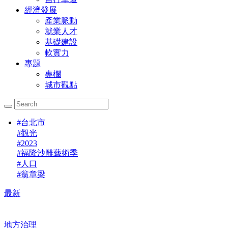
經濟發展
產業脈動
就業人才
基礎建設
軟實力
專題
專欄
城市觀點
#
台北市
#
觀光
#
2023
#
福隆沙雕藝術季
#
人口
#
翁章梁
最新
地方治理