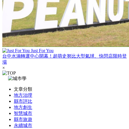
Just For You
台中水湳轉運中心開幕！超萌史努比大型氣球、快閃店限時登
場
×
文章分類
地方治理
縣市評比
地方創生
智慧城市
縣市旅遊
永續城市