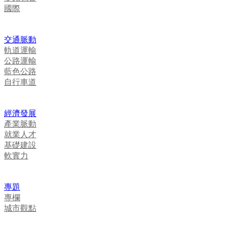
國際
交通脈動
軌道運輸
公路運輸
藍色公路
自行車道
經濟發展
產業脈動
就業人才
基礎建設
軟實力
專題
專欄
城市觀點