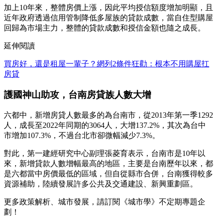
加上10年來，整體房價上漲，因此平均授信額度增加明顯，且
近年政府透過信用管制降低多屋族的貸款成數，當自住型購屋
回歸為市場主力，整體的貸款成數和授信金額也隨之成長。
延伸閱讀
買房好，還是租屋一輩子？網列2條件狂勸：根本不用購屋扛
房貸
護國神山助攻，台南房貸族人數大增
六都中，新增房貸人數最多的為台南市，從2013年第一季1292
人，成長至2022年同期的3064人，大增137.2%，其次為台中
市增加107.3%，不過台北市卻微幅減少7.3%。
對此，第一建經研究中心副理張菱育表示，台南市是10年以
來，新增貸款人數增幅最高的地區，主要是台南歷年以來，都
是六都當中房價最低的區域，但自從縣市合併，台南獲得較多
資源補助，陸續發展許多公共及交通建設、新興重劃區。
更多政策解析、城市發展，請訂閱《城市學》不定期專題企
劃！