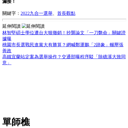
漏接！
關鍵字：
2022九合一選舉
、
首長觀點
延伸閱讀
林智堅碩士學位遭台大狠撤銷！抄襲論文「一刀斃命」關鍵證
據曝
桃園市長選戰民進黨大有勝算？網喊鄭運鵬「2跡象」輾壓張
善政
高鐵宜蘭站定案為選舉操作？交通部曝程序駁「除礁溪大致同
意」
單師樵