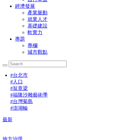
經濟發展
產業脈動
就業人才
基礎建設
軟實力
專題
專欄
城市觀點
#
台北市
#
人口
#
翁章梁
#
福隆沙雕藝術季
#
台灣菊島
#
澎湖輪
最新
地方治理