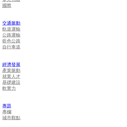
國際
交通脈動
軌道運輸
公路運輸
藍色公路
自行車道
經濟發展
產業脈動
就業人才
基礎建設
軟實力
專題
專欄
城市觀點