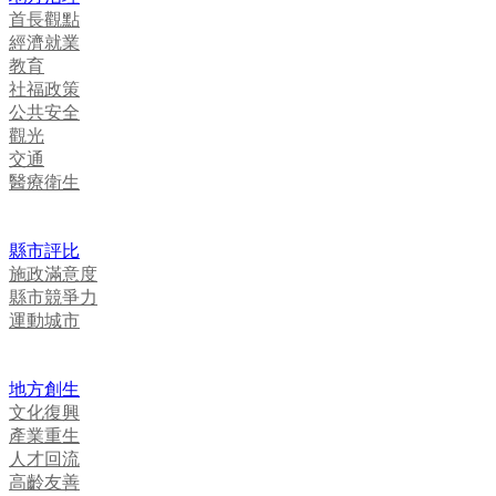
首長觀點
經濟就業
教育
社福政策
公共安全
觀光
交通
醫療衛生
縣市評比
施政滿意度
縣市競爭力
運動城市
地方創生
文化復興
產業重生
人才回流
高齡友善