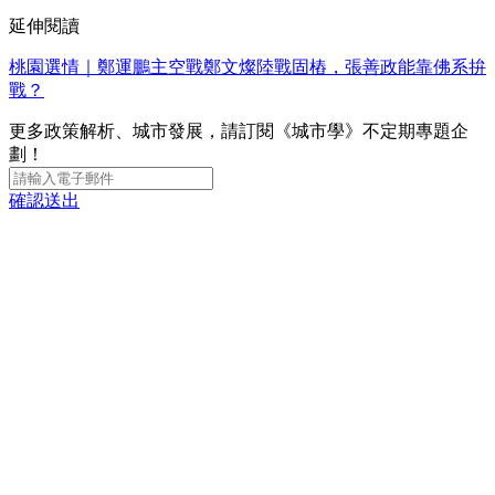
延伸閱讀
桃園選情｜鄭運鵬主空戰鄭文燦陸戰固樁，張善政能靠佛系拚
戰？
更多政策解析、城市發展，請訂閱《城市學》不定期專題企
劃！
確認送出