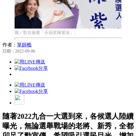
圖／取自臉書「永福里陳紫渝」。
作者：
單師樵
日期：2022-09-06
隨著2022九合一大選到來，各候選人陸續
曝光，無論選舉戰場的老將、新秀，全都
卯足了勁宣傳，希望吸引選民目光，增加