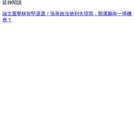
延伸閱讀
論文重擊林智堅退選！張善政沒搶到失望票，鄭運鵬有一搏機
會？