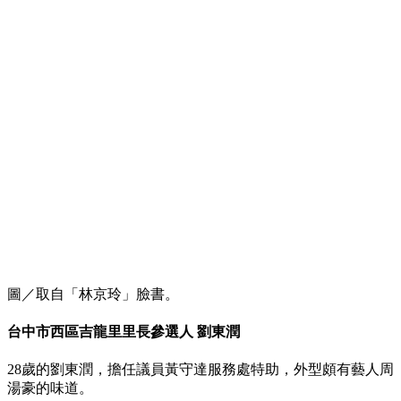
圖／取自「林京玲」臉書。
台中市西區吉龍里里長參選人 劉東潤
28歲的劉東潤，擔任議員黃守達服務處特助，外型頗有藝人周
湯豪的味道。