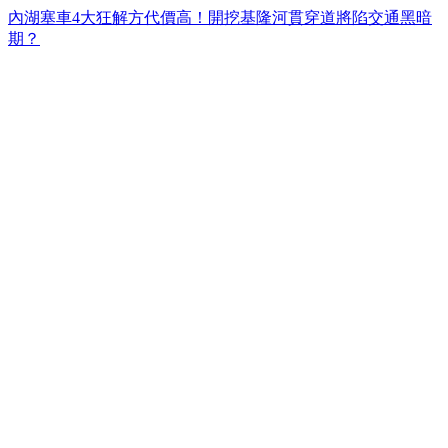
內湖塞車4大狂解方代價高！開挖基隆河貫穿道將陷交通黑暗
期？