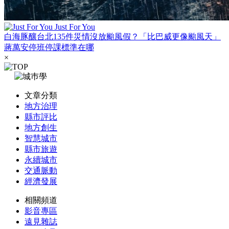
Just For You
白海豚釀台北135件災情沒放颱風假？「比巴威更像颱風天」
蔣萬安停班停課標準在哪
×
文章分類
地方治理
縣市評比
地方創生
智慧城市
縣市旅遊
永續城市
交通脈動
經濟發展
相關頻道
影音專區
遠見雜誌