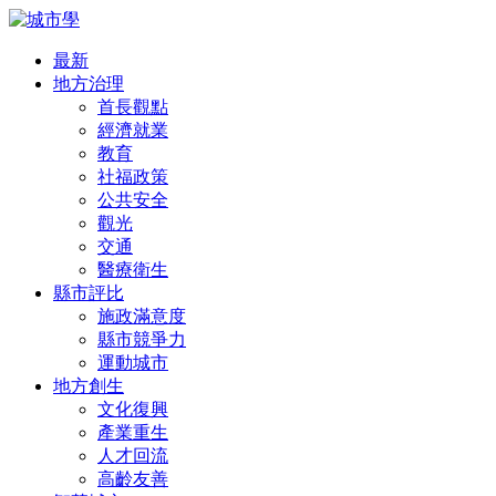
最新
地方治理
首長觀點
經濟就業
教育
社福政策
公共安全
觀光
交通
醫療衛生
縣市評比
施政滿意度
縣市競爭力
運動城市
地方創生
文化復興
產業重生
人才回流
高齡友善