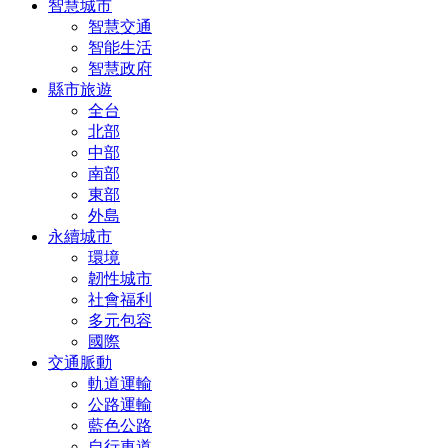
智慧城市
智慧交通
智能生活
智慧政府
縣市旅遊
全台
北部
中部
南部
東部
外島
永續城市
環境
韌性城市
社會福利
多元包容
國際
交通脈動
軌道運輸
公路運輸
藍色公路
自行車道