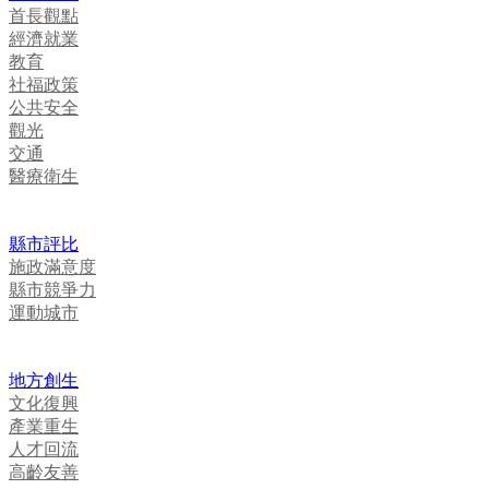
首長觀點
經濟就業
教育
社福政策
公共安全
觀光
交通
醫療衛生
縣市評比
施政滿意度
縣市競爭力
運動城市
地方創生
文化復興
產業重生
人才回流
高齡友善