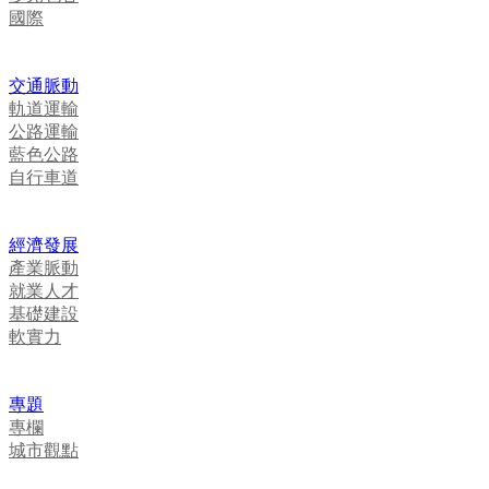
國際
交通脈動
軌道運輸
公路運輸
藍色公路
自行車道
經濟發展
產業脈動
就業人才
基礎建設
軟實力
專題
專欄
城市觀點