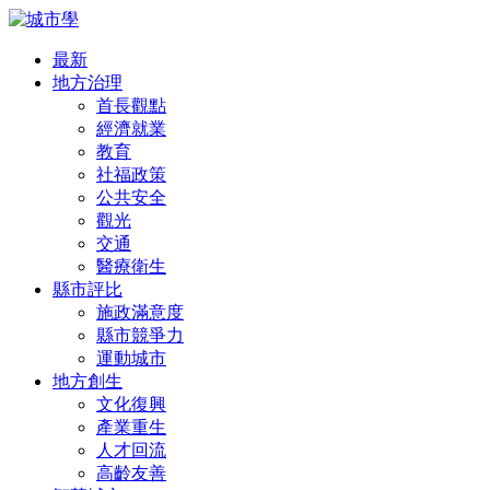
最新
地方治理
首長觀點
經濟就業
教育
社福政策
公共安全
觀光
交通
醫療衛生
縣市評比
施政滿意度
縣市競爭力
運動城市
地方創生
文化復興
產業重生
人才回流
高齡友善