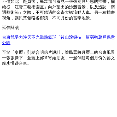
不僅如此，翻頁後，民眾還可看見一張張別具巧思的插畫，描
繪從「江賢二藝術園區」向外望出的沙灘窗景，以及造訪「南
迴藝術節」之際，不可錯過的金崙大橋流動人車。另一種插畫
視角，讓民眾領略各鄉鎮、不同月份的當季地景。
延伸閱讀
台東競爭力沖天不光靠熱氣球「後山滾錢技」幫弱勢萬戶保意
外險
至於「桌曆」則結合明信片設計，讓⺠眾將月曆上的台東風景
一張張撕下，並蓋上郵章寄給朋友，一起伴隨每個月份的藝文
腳步慢遊台東。