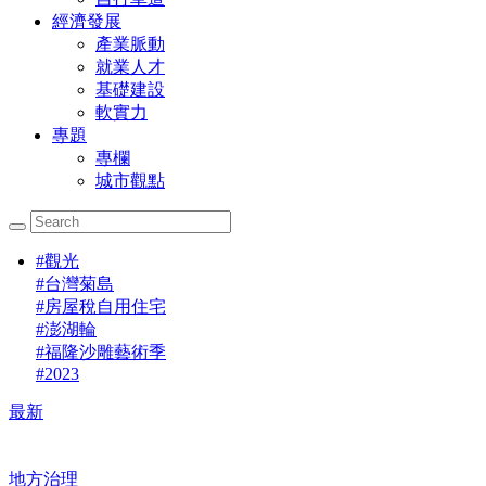
經濟發展
產業脈動
就業人才
基礎建設
軟實力
專題
專欄
城市觀點
#
觀光
#
台灣菊島
#
房屋稅自用住宅
#
澎湖輪
#
福隆沙雕藝術季
#
2023
最新
地方治理