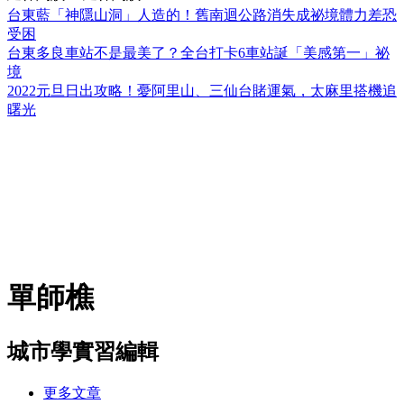
台東藍「神隱山洞」人造的！舊南迴公路消失成祕境體力差恐
受困
台東多良車站不是最美了？全台打卡6車站誕「美感第一」祕
境
2022元旦日出攻略！憂阿里山、三仙台賭運氣，太麻里搭機追
曙光
單師樵
城市學實習編輯
更多文章