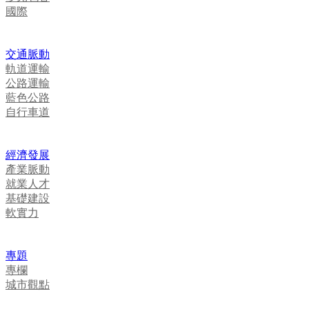
國際
交通脈動
軌道運輸
公路運輸
藍色公路
自行車道
經濟發展
產業脈動
就業人才
基礎建設
軟實力
專題
專欄
城市觀點