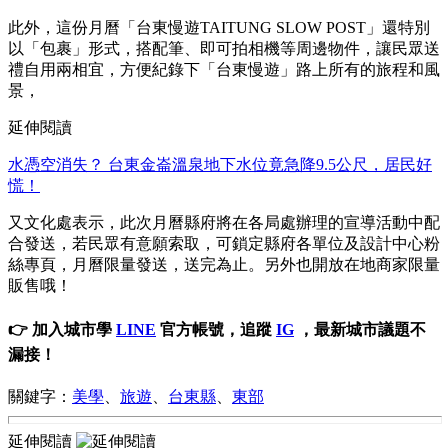
此外，這份月曆「台東慢遊TAITUNG SLOW POST」還特別
以「包裹」形式，搭配筆、即可拍相機等周邊物件，讓民眾送
禮自用兩相宜，方便紀錄下「台東慢遊」路上所有的旅程和風
景，
延伸閱讀
水憑空消失？ 台東金崙溫泉地下水位竟急降9.5公尺，居民好
慌！
又文化處表示，此次月曆縣府將在各局處辦理的宣導活動中配
合發送，若民眾有意願索取，可鎖定縣府各單位及設計中心粉
絲專頁，月曆限量發送，送完為止。另外也開放在地商家限量
販售哦！
👉 加入城市學
LINE
官方帳號，追蹤
IG
，最新城市議題不
漏接！
關鍵字：
美學
、
旅遊
、
台東縣
、
東部
延伸閱讀