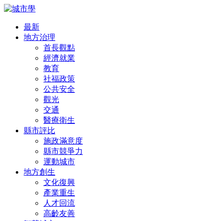
最新
地方治理
首長觀點
經濟就業
教育
社福政策
公共安全
觀光
交通
醫療衛生
縣市評比
施政滿意度
縣市競爭力
運動城市
地方創生
文化復興
產業重生
人才回流
高齡友善