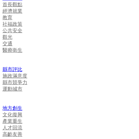
首長觀點
經濟就業
教育
社福政策
公共安全
觀光
交通
醫療衛生
縣市評比
施政滿意度
縣市競爭力
運動城市
地方創生
文化復興
產業重生
人才回流
高齡友善