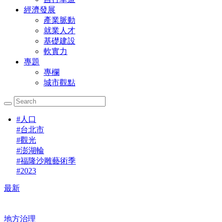
經濟發展
產業脈動
就業人才
基礎建設
軟實力
專題
專欄
城市觀點
#
人口
#
台北市
#
觀光
#
澎湖輪
#
福隆沙雕藝術季
#
2023
最新
地方治理