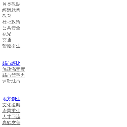
首長觀點
經濟就業
教育
社福政策
公共安全
觀光
交通
醫療衛生
縣市評比
施政滿意度
縣市競爭力
運動城市
地方創生
文化復興
產業重生
人才回流
高齡友善