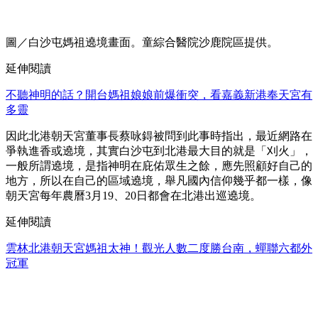
圖／白沙屯媽祖遶境畫面。童綜合醫院沙鹿院區提供。
延伸閱讀
不聽神明的話？開台媽祖娘娘前爆衝突，看嘉義新港奉天宮有
多靈
因此北港朝天宮董事長蔡咏鍀被問到此事時指出，最近網路在
爭執進香或遶境，其實白沙屯到北港最大目的就是「刈火」，
一般所謂遶境，是指神明在庇佑眾生之餘，應先照顧好自己的
地方，所以在自己的區域遶境，舉凡國內信仰幾乎都一樣，像
朝天宮每年農曆3月19、20日都會在北港出巡遶境。
延伸閱讀
雲林北港朝天宮媽祖太神！觀光人數二度勝台南，蟬聯六都外
冠軍