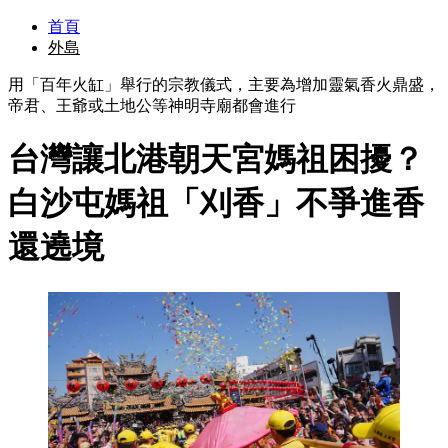
首頁
外島
用「百年火缸」舉行的宗教儀式，主要為增加靈氣香火鼎盛，
帝君、王爺或土地公等神明寺廟都會進行
台灣讓北港朝天宮媽祖困擾？
白沙屯媽祖「刈香」不爭進香
還遶境