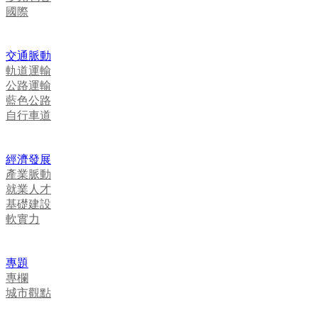
國際
交通脈動
軌道運輸
公路運輸
藍色公路
自行車道
經濟發展
產業脈動
就業人才
基礎建設
軟實力
專題
專欄
城市觀點