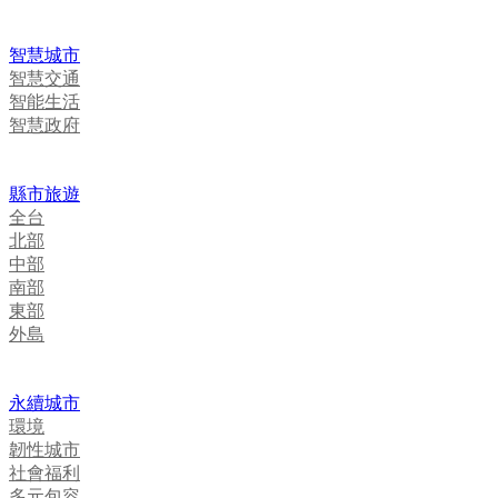
智慧城市
智慧交通
智能生活
智慧政府
縣市旅遊
全台
北部
中部
南部
東部
外島
永續城市
環境
韌性城市
社會福利
多元包容