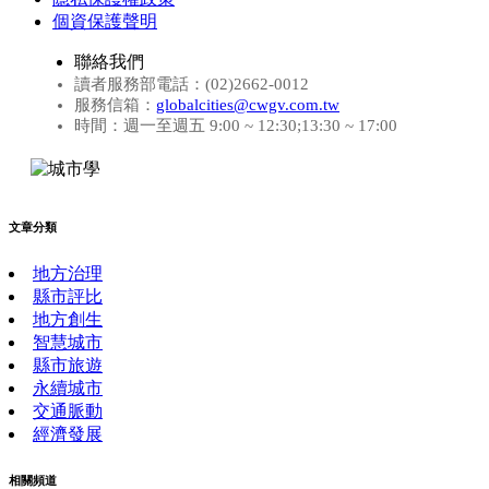
個資保護聲明
聯絡我們
讀者服務部電話：(02)2662-0012
服務信箱：
globalcities@cwgv.com.tw
時間：週一至週五 9:00 ~ 12:30;13:30 ~ 17:00
文章分類
地方治理
縣市評比
地方創生
智慧城市
縣市旅遊
永續城市
交通脈動
經濟發展
相關頻道