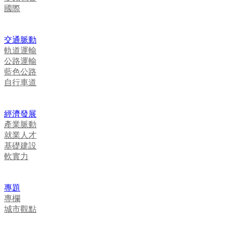
國際
交通脈動
軌道運輸
公路運輸
藍色公路
自行車道
經濟發展
產業脈動
就業人才
基礎建設
軟實力
專題
專欄
城市觀點