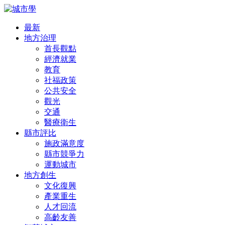
最新
地方治理
首長觀點
經濟就業
教育
社福政策
公共安全
觀光
交通
醫療衛生
縣市評比
施政滿意度
縣市競爭力
運動城市
地方創生
文化復興
產業重生
人才回流
高齡友善