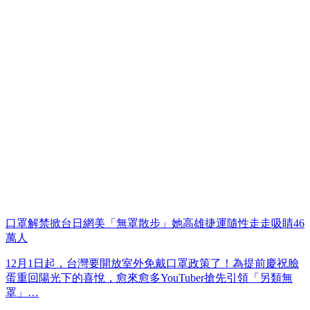
口罩解禁掀台日網美「無罩散步」她高雄捷運隨性走走吸睛46
萬人
12月1日起，台灣要開放室外免戴口罩政策了！為提前慶祝臉
蛋重回陽光下的喜悅，愈來愈多YouTuber搶先引領「另類無
罩」…