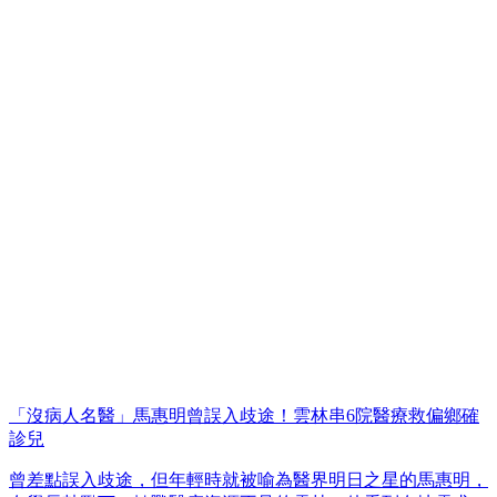
「沒病人名醫」馬惠明曾誤入歧途！雲林串6院醫療救偏鄉確
診兒
曾差點誤入歧途，但年輕時就被喻為醫界明日之星的馬惠明，