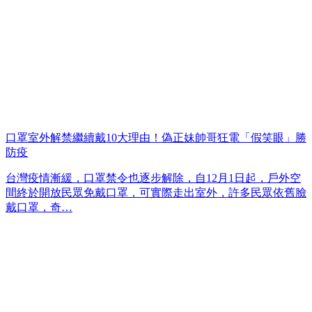
口罩室外解禁繼續戴10大理由！偽正妹帥哥狂電「假笑眼」勝
防疫
台灣疫情漸緩，口罩禁令也逐步解除，自12月1日起，戶外空
間終於開放民眾免戴口罩，可實際走出室外，許多民眾依舊臉
戴口罩，奇…