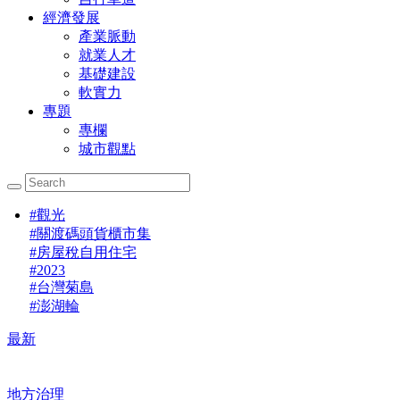
經濟發展
產業脈動
就業人才
基礎建設
軟實力
專題
專欄
城市觀點
#
觀光
#
關渡碼頭貨櫃市集
#
房屋稅自用住宅
#
2023
#
台灣菊島
#
澎湖輪
最新
地方治理