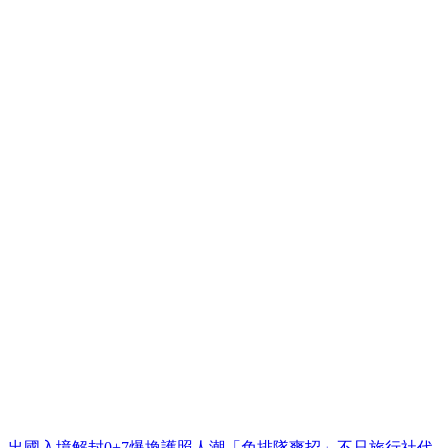
出國入境解封0+7爆換護照人潮「免排隊爽招」不只旅行社代