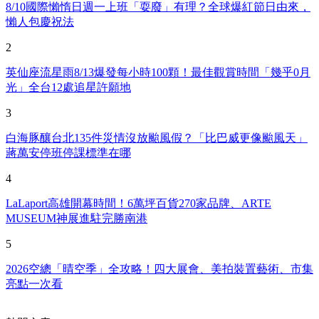
8/10國際懶惰日週一上班「耍廢」有理？全球爆紅節日由來，
懶人包慶祝法
2
英仙座流星雨8/13爆發每小時100顆！最佳觀賞時間「幾乎0月
光」全台12處追星許願地
3
白海豚釀台北135件災情沒放颱風假？「比巴威更像颱風天」
蔣萬安停班停課標準在哪
4
LaLaport高雄開幕時間！6萬坪百貨270家品牌、ARTE
MUSEUM神展進駐完勝南港
5
2026空總「晴空季」全攻略！四大展會、美拍裝置藝術、市集
亮點一次看