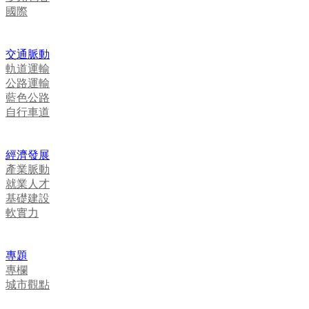
國際
交通脈動
軌道運輸
公路運輸
藍色公路
自行車道
經濟發展
產業脈動
就業人才
基礎建設
軟實力
專題
專欄
城市觀點