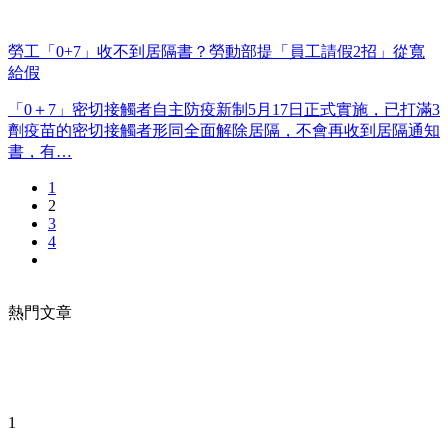
勞工「0+7」收不到居隔書？勞動部提「員工請假2招」從寬
給假
「0＋7」密切接觸者自主防疫新制5月17日正式實施，已打滿3
劑疫苗的密切接觸者形同全面解除居隔，不會再收到居隔通知
書，有…
1
2
3
4
熱門文章
1