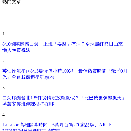
熱門文章
1
8/10國際懶惰日週一上班「耍廢」有理？全球爆紅節日由來，
懶人包慶祝法
2
英仙座流星雨8/13爆發每小時100顆！最佳觀賞時間「幾乎0月
光」全台12處追星許願地
3
白海豚釀台北135件災情沒放颱風假？「比巴威更像颱風天」
蔣萬安停班停課標準在哪
4
LaLaport高雄開幕時間！6萬坪百貨270家品牌、ARTE
MUSEUM神展進駐完勝南港