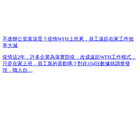
不進辦公室真滾蛋？疫情WFH上班累，員工遠距在家工作效
率大減
疫情這2年，許多企業為落實防疫，改成遠距WFH工作模式，
只是在家上班，員工真的喜歡嗎？對此104玩數據就調查發
現，職人自…