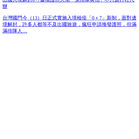
辦
台灣國門今（13）日正式實施入境檢疫「0＋7」新制，面對邊
境解封，許多人都等不及出國旅遊，瘋狂申請換發護照，但滿
滿排隊人…