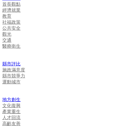
首長觀點
經濟就業
教育
社福政策
公共安全
觀光
交通
醫療衛生
縣市評比
施政滿意度
縣市競爭力
運動城市
地方創生
文化復興
產業重生
人才回流
高齡友善