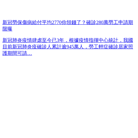
新冠勞保傷病給付平均2770你領錢了？確診280萬勞工申請期
限曝
新冠肺炎疫情肆虐至今已3年，根據疫情指揮中心統計，我國
目前新冠肺炎疫確診人累計逾945萬人，勞工輕症確診居家照
護期間可請…