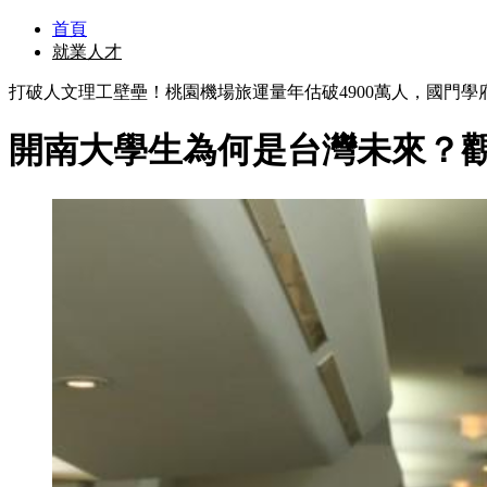
首頁
就業人才
打破人文理工壁壘！桃園機場旅運量年估破4900萬人，國門
開南大學生為何是台灣未來？