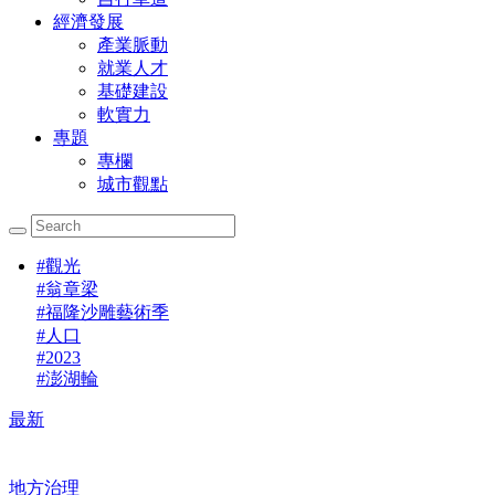
經濟發展
產業脈動
就業人才
基礎建設
軟實力
專題
專欄
城市觀點
#
觀光
#
翁章梁
#
福隆沙雕藝術季
#
人口
#
2023
#
澎湖輪
最新
地方治理