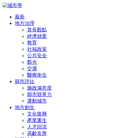
最新
地方治理
首長觀點
經濟就業
教育
社福政策
公共安全
觀光
交通
醫療衛生
縣市評比
施政滿意度
縣市競爭力
運動城市
地方創生
文化復興
產業重生
人才回流
高齡友善