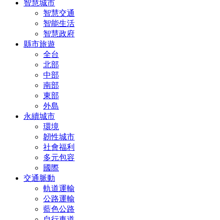
智慧城市
智慧交通
智能生活
智慧政府
縣市旅遊
全台
北部
中部
南部
東部
外島
永續城市
環境
韌性城市
社會福利
多元包容
國際
交通脈動
軌道運輸
公路運輸
藍色公路
自行車道