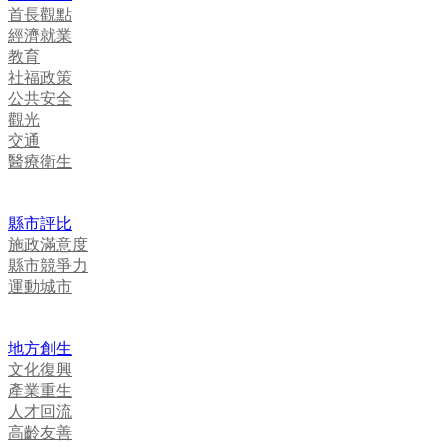
首長觀點
經濟就業
教育
社福政策
公共安全
觀光
交通
醫療衛生
縣市評比
施政滿意度
縣市競爭力
運動城市
地方創生
文化復興
產業重生
人才回流
高齡友善