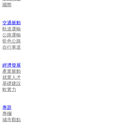
國際
交通脈動
軌道運輸
公路運輸
藍色公路
自行車道
經濟發展
產業脈動
就業人才
基礎建設
軟實力
專題
專欄
城市觀點