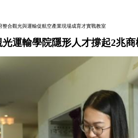
學府整合觀光與運輸促航空產業現場成育才實戰教室
觀光運輸學院隱形人才撐起2兆商