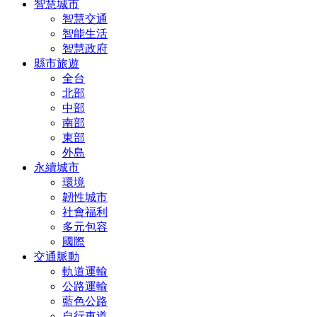
智慧城市
智慧交通
智能生活
智慧政府
縣市旅遊
全台
北部
中部
南部
東部
外島
永續城市
環境
韌性城市
社會福利
多元包容
國際
交通脈動
軌道運輸
公路運輸
藍色公路
自行車道