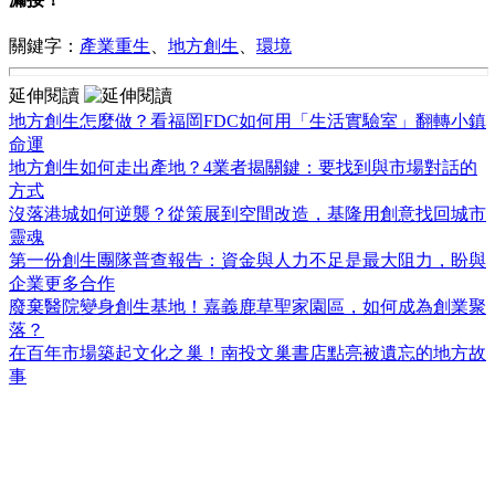
關鍵字：
產業重生
、
地方創生
、
環境
延伸閱讀
地方創生怎麼做？看福岡FDC如何用「生活實驗室」翻轉小鎮
命運
地方創生如何走出產地？4業者揭關鍵：要找到與市場對話的
方式
沒落港城如何逆襲？從策展到空間改造，基隆用創意找回城市
靈魂
第一份創生團隊普查報告：資金與人力不足是最大阻力，盼與
企業更多合作
廢棄醫院變身創生基地！嘉義鹿草聖家園區，如何成為創業聚
落？
在百年市場築起文化之巢！南投文巢書店點亮被遺忘的地方故
事