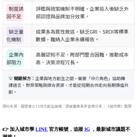
制度誘
評鑑與政策機制不明確，企業投入後缺乏外
因不足
部認證與品牌加分效果。
缺乏量
成果多為質性敘述，缺乏GRI、SROI等標準
化機制
數據，難納入企業永續報告。
企業內
高層認知不足、跨部門整合困難，推動成本
部阻力
高、決策流程冗長。
💡
關鍵解方：
企業與地方創生之間，需要「中介角色」協助轉
譯語言、對齊策略與媒合資源，才能從短期合作走向長期價值共
創。
資料來源：國發會3/13地方創生論壇／資誠董事長李宜樺分享；《城市學》整理
👉 加入城市學
LINE
官方帳號，追蹤
IG
，最新城市議題不
漏接！