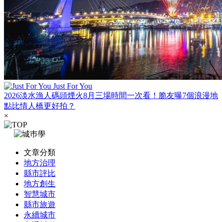
Just For You
2026淡水漁人碼頭煙火8月三場時間一次看！脆友曝7個浪漫地
點比情人橋更好拍？
×
文章分類
地方治理
縣市評比
地方創生
智慧城市
縣市旅遊
永續城市