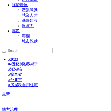
經濟發展
產業脈動
就業人才
基礎建設
軟實力
專題
專欄
城市觀點
#
2023
#
福隆沙雕藝術季
#
澎湖輪
#
翁章梁
#
台北市
#
房屋稅自用住宅
最新
地方治理