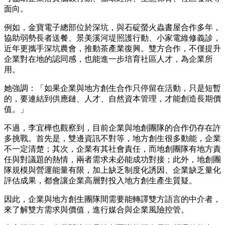
面向。
例如，金寶電子總部位於深坑，與石碇螢火蟲書屋合作多年，
協助弱勢長者送餐、景美溪河堤照護行動、小家電維修義診，
近年更攜手深坑農會，推動茶產業復興。雙方合作，不僅提升
企業對在地的認同感，也能進一步培育社區人才，為企業所
用。
她強調：「如果企業與地方創生合作只停留在活動，只是短暫
的，要連結到供應鏈、人才、自然資本管理，才能創造長期價
值。」
不過，李宜樺也觀察到，目前企業與地創團隊的合作仍存在許
多挑戰。首先是，雙邊資訊不對等，地方創生很多動能，企業
不一定清楚；其次，企業有其社會責任，而地創團隊有地方責
任與對議題的熱情，兩者需求未必能成功對接；此外，地創團
隊規模與營運能量有限，加上缺乏制度化誘因、企業缺乏量化
評估成果，都會讓企業高層對投入地方創生產生質疑。
因此，企業與地方創生團隊間需要能轉譯雙方語言的中介者，
來了解雙方需求與價值，進行媒合與企業風險控管。