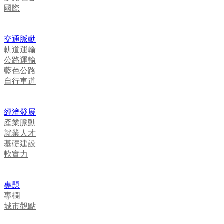
國際
交通脈動
軌道運輸
公路運輸
藍色公路
自行車道
經濟發展
產業脈動
就業人才
基礎建設
軟實力
專題
專欄
城市觀點