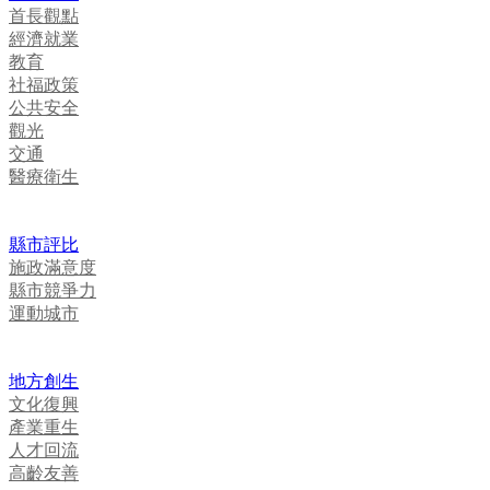
首長觀點
經濟就業
教育
社福政策
公共安全
觀光
交通
醫療衛生
縣市評比
施政滿意度
縣市競爭力
運動城市
地方創生
文化復興
產業重生
人才回流
高齡友善