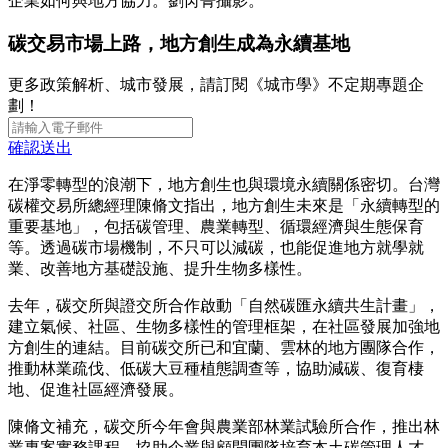
企業如何與地方協力。劉芮菁攝影。
碳交易市場上路，地方創生成為永續基地
更多政策解析、城市發展，請訂閱《城市學》不定期專題企
劃！
確認送出
在淨零轉型的浪潮下，地方創生也與環境永續關係密切。台灣
碳權交易所總經理陳脩文指出，地方創生未來是「永續轉型的
重要基地」，包括碳管理、農業轉型、循環經濟與生態保育
等。透過碳市場機制，不只可以減碳，也能促進地方就學就
業、改善地方基礎設施、提升生物多樣性。
去年，碳交所與證交所合作啟動「自然碳匯永續共生計畫」，
建立氣候、社區、生物多樣性的管理框架，在社區發展加強地
方創生的連結。目前碳交所已和宜蘭、雲林的地方團隊合作，
推動林業疏伐、低碳大豆種植態調查等，協助減碳、復育棲
地、促進社區經濟發展。
陳脩文補充，碳交所今年會與農業部林業試驗所合作，推出林
業專案實務課程，協助企業與顧問團隊培育本土碳管理人才。