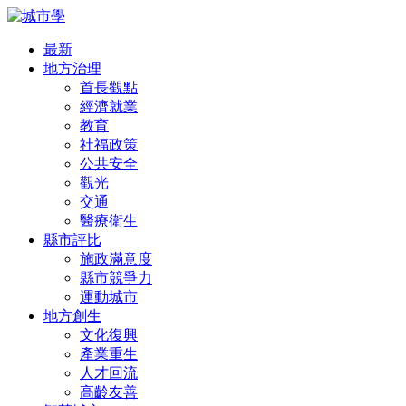
最新
地方治理
首長觀點
經濟就業
教育
社福政策
公共安全
觀光
交通
醫療衛生
縣市評比
施政滿意度
縣市競爭力
運動城市
地方創生
文化復興
產業重生
人才回流
高齡友善