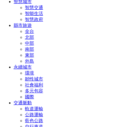
智慧城市
智慧交通
智能生活
智慧政府
縣市旅遊
全台
北部
中部
南部
東部
外島
永續城市
環境
韌性城市
社會福利
多元包容
國際
交通脈動
軌道運輸
公路運輸
藍色公路
自行車道