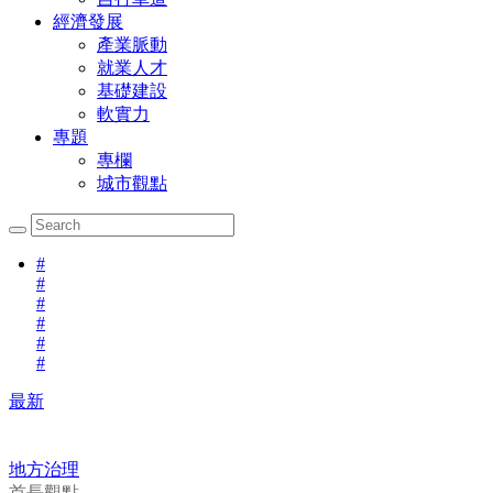
經濟發展
產業脈動
就業人才
基礎建設
軟實力
專題
專欄
城市觀點
#
#
#
#
#
#
最新
地方治理
首長觀點