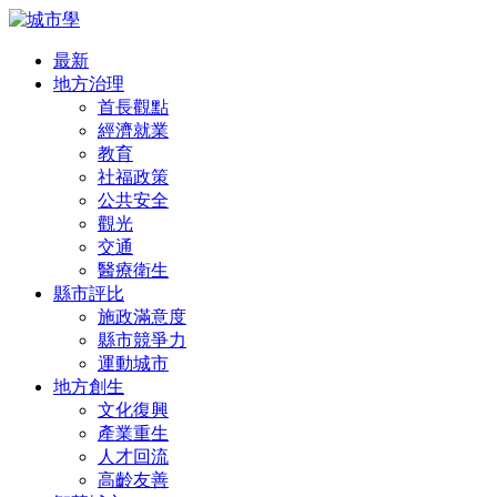
最新
地方治理
首長觀點
經濟就業
教育
社福政策
公共安全
觀光
交通
醫療衛生
縣市評比
施政滿意度
縣市競爭力
運動城市
地方創生
文化復興
產業重生
人才回流
高齡友善