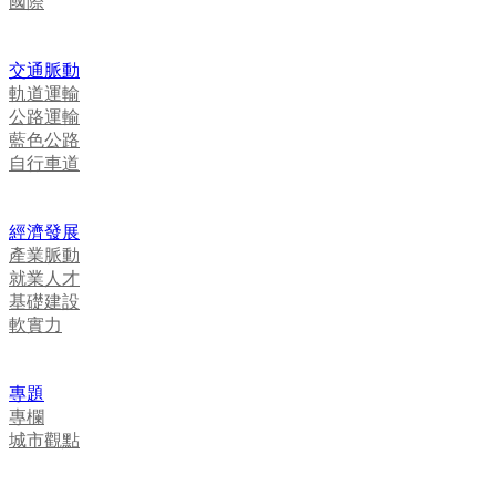
國際
交通脈動
軌道運輸
公路運輸
藍色公路
自行車道
經濟發展
產業脈動
就業人才
基礎建設
軟實力
專題
專欄
城市觀點