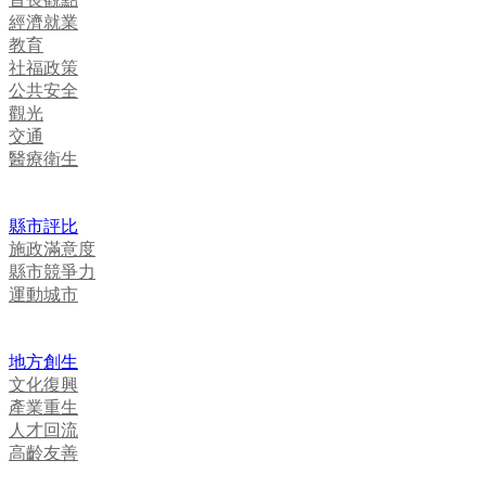
經濟就業
教育
社福政策
公共安全
觀光
交通
醫療衛生
縣市評比
施政滿意度
縣市競爭力
運動城市
地方創生
文化復興
產業重生
人才回流
高齡友善