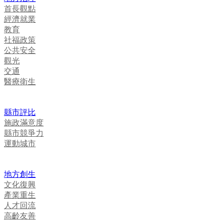
首長觀點
經濟就業
教育
社福政策
公共安全
觀光
交通
醫療衛生
縣市評比
施政滿意度
縣市競爭力
運動城市
地方創生
文化復興
產業重生
人才回流
高齡友善