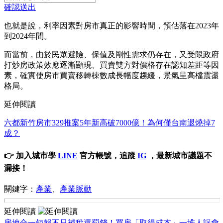
確認送出
也就是說，利率因素對房市真正的影響時間，預估落在2023年
到2024年間。
而當前，由於民眾避險、保值及剛性需求仍存在，又受限政府
打炒房政策效應逐漸顯現、買賣雙方對價格存在認知差距等因
素，確實使房市買賣移轉棟數成長幅度趨緩，景氣呈高檔震盪
格局。
延伸閱讀
六都新竹房市329推案5年新高破7000億！為何僅台南退燒掉7
成？
👉 加入城市學
LINE
官方帳號，追蹤
IG
，最新城市議題不
漏接！
關鍵字：
產業
、
產業脈動
延伸閱讀
房地合一短報不只補稅還罰錢！買房「取得成本」一堆人誤會