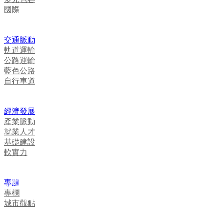
國際
交通脈動
軌道運輸
公路運輸
藍色公路
自行車道
經濟發展
產業脈動
就業人才
基礎建設
軟實力
專題
專欄
城市觀點