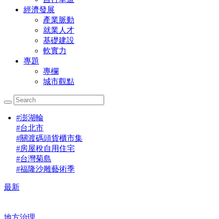
經濟發展
產業脈動
就業人才
基礎建設
軟實力
專題
專欄
城市觀點
#
澎湖輪
#
台北市
#
關渡碼頭貨櫃市集
#
房屋稅自用住宅
#
台灣菊島
#
福隆沙雕藝術季
最新
地方治理