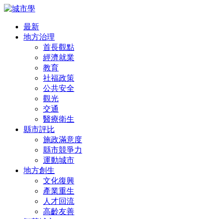
最新
地方治理
首長觀點
經濟就業
教育
社福政策
公共安全
觀光
交通
醫療衛生
縣市評比
施政滿意度
縣市競爭力
運動城市
地方創生
文化復興
產業重生
人才回流
高齡友善