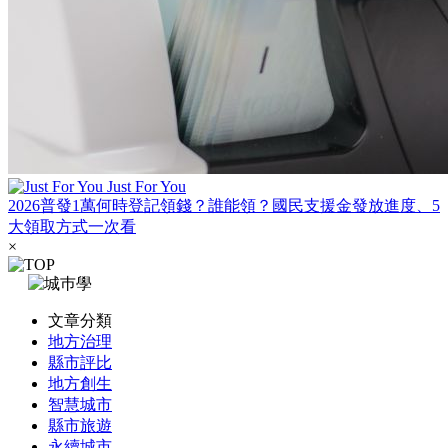
Just For You
2026普發1萬何時登記領錢？誰能領？國民支援金發放進度、5
大領取方式一次看
×
文章分類
地方治理
縣市評比
地方創生
智慧城市
縣市旅遊
永續城市