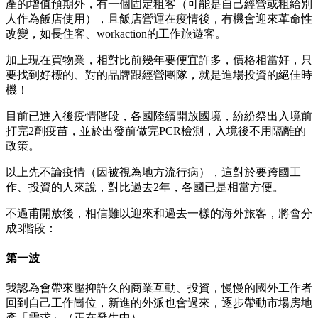
產的增值預期外，有一個固定租客（可能是自己經營或租給別
人作為飯店使用），且飯店營運在疫情後，有機會迎來革命性
改變，如長住客、workaction的工作旅遊客。
加上現在買物業，相對比前幾年要便宜許多，價格相當好，只
要找到好標的、對的品牌跟經營團隊，就是進場投資的絕佳時
機！
目前已進入後疫情階段，各國陸續開放國境，紛紛祭出入境前
打完2劑疫苗，並於出發前做完PCR檢測，入境後不用隔離的
政策。
以上先不論疫情（因被視為地方流行病），這對於要跨國工
作、投資的人來說，對比過去2年，各國已是相當方便。
不過甫開放後，相信難以迎來和過去一樣的海外旅客，將會分
成3階段：
第一波
我認為會帶來壓抑許久的商業互動、投資，慢慢的國外工作者
回到自己工作崗位，新進的外派也會過來，逐步帶動市場房地
產「需求」（正在發生中）。