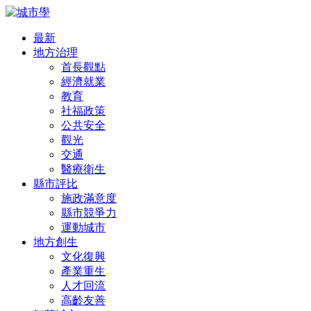
最新
地方治理
首長觀點
經濟就業
教育
社福政策
公共安全
觀光
交通
醫療衛生
縣市評比
施政滿意度
縣市競爭力
運動城市
地方創生
文化復興
產業重生
人才回流
高齡友善