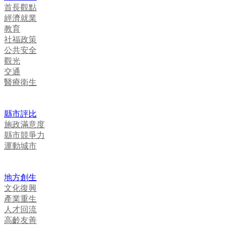
首長觀點
經濟就業
教育
社福政策
公共安全
觀光
交通
醫療衛生
縣市評比
施政滿意度
縣市競爭力
運動城市
地方創生
文化復興
產業重生
人才回流
高齡友善