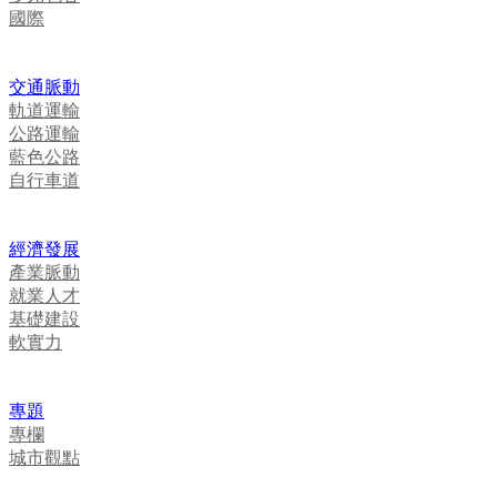
國際
交通脈動
軌道運輸
公路運輸
藍色公路
自行車道
經濟發展
產業脈動
就業人才
基礎建設
軟實力
專題
專欄
城市觀點