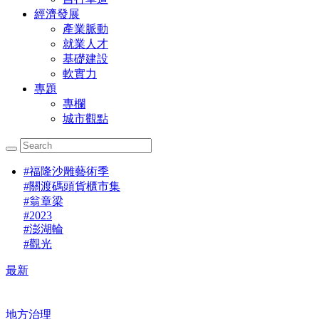
經濟發展
產業脈動
就業人才
基礎建設
軟實力
專題
專欄
城市觀點
#
福隆沙雕藝術季
#
關渡碼頭貨櫃市集
#
翁章梁
#
2023
#
澎湖輪
#
觀光
最新
地方治理