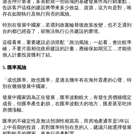
過去仲介業者，多喜歡就一些區域的基建發展作爲行銷重點，
告訴客戶這樣的建設將帶來多少效益、資源，這方向是對，唯
存在如期執行及執行與否的風險。
特別在發展中國家，若遇到政黨輪替後政策改變，也不乏遇到
合約都已經簽了，卻無法執行公共建設的窘境。
這樣看來，重要建設必須搭配「政治風險」一起看，會比較準
確，不要片面相信政府建設的計畫，應確保如期完工，才能依
個人計畫投資獲利了結。
5. 匯率風險
「成也匯率、敗也匯率」是過去幾年有在海外置產的心聲，特
別在幾個發展中國家。
發展中國家因為正在發展，匯率波動較大，有發生房價雖穩定
成長，但匯率產生虧損，在匯率波動大的地方，匯差甚至吃掉
房價漲幅。
匯率的不確定性及無法預測性相當高，而房地產通常是5年以
上中長期的投資，若對匯率特別在意的人，建議只能選擇發展
相對較高的國家，來進行資產配置。