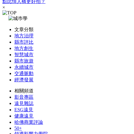
點比情人橋更好拍？
×
文章分類
地方治理
縣市評比
地方創生
智慧城市
縣市旅遊
永續城市
交通脈動
經濟發展
相關頻道
影音專區
遠見雜誌
ESG遠見
健康遠見
哈佛商業評論
50+
領導影響力學院