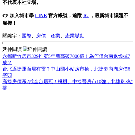
不代表本社立場。
👉 加入城市學
LINE
官方帳號，追蹤
IG
，最新城市議題不
漏接！
關鍵字：
國際
、
房價
、
產業
、
產業脈動
延伸閱讀
六都新竹房市329推案5年新高破7000億！為何僅台南退燒掉7
成？
台北逐捷運而居有雷？中山國小站房市搶，北捷剩內湖房價6
字頭
高捷房價漲2成全台居冠！桃機、中捷晉房市10強，北捷剩3站
撐