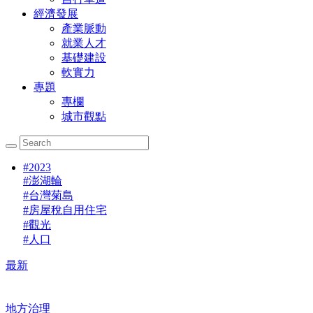
經濟發展
產業脈動
就業人才
基礎建設
軟實力
專題
專欄
城市觀點
#
2023
#
澎湖輪
#
台灣菊島
#
房屋稅自用住宅
#
觀光
#
人口
最新
地方治理