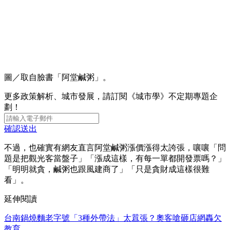
圖／取自臉書「阿堂鹹粥」。
更多政策解析、城市發展，請訂閱《城市學》不定期專題企
劃！
確認送出
不過，也確實有網友直言阿堂鹹粥漲價漲得太誇張，嚷嚷「問
題是把觀光客當盤子」「漲成這樣，有每一單都開發票嗎？」
「明明就貪，鹹粥也跟風建商了」「只是貪財成這樣很難
看」。
延伸閱讀
台南鍋燒麵老字號「3種外帶法」太囂張？奧客嗆砸店網轟欠
教育