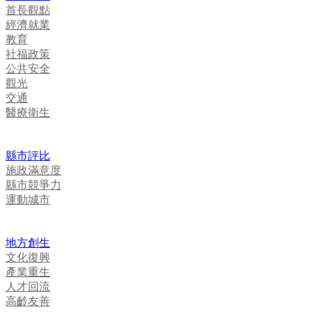
首長觀點
經濟就業
教育
社福政策
公共安全
觀光
交通
醫療衛生
縣市評比
施政滿意度
縣市競爭力
運動城市
地方創生
文化復興
產業重生
人才回流
高齡友善