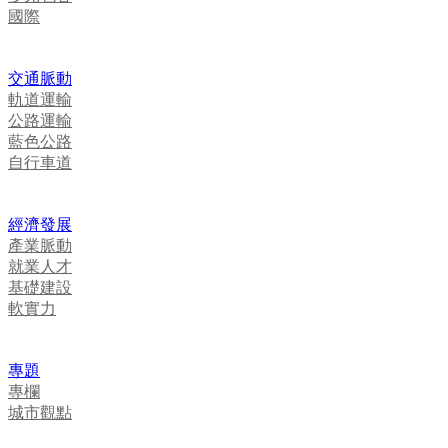
國際
交通脈動
軌道運輸
公路運輸
藍色公路
自行車道
經濟發展
產業脈動
就業人才
基礎建設
軟實力
專題
專欄
城市觀點