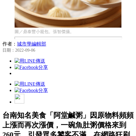
圖／鼎泰豐小籠包。張智傑攝。
作者：
城市學編輯部
日期：2022-09-06
台南知名美食「阿堂鹹粥」因原物料頻頻
上漲而再次漲價，一碗魚肚粥價格來到
260元，引發眾多饕客不滿，在網路狂刷