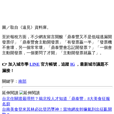
圖／取自《遠見》資料庫。
至於報稅方面，不少網友留言開酸「鼎泰豐又不是低端逃漏開
發票仔」「鼎泰豐會主動開發票」「有發票贏一半」「發票機
不會壞，另一個常常壞」「鼎泰豐會忘記開發票？」「一個會
主動開發票，一個要問了才開」「主動開發票就贏了」。
👉 加入城市學
LINE
官方帳號，追蹤
IG
，最新城市議題不
漏接！
關鍵字：
南部
延伸閱讀
台北住關渡最理想？揭北投人才知道「鼎泰豐」8大美食征服
名廚
台南美食登米其林必比登恐墜神！當地網友幹嘛氣到出征亂開