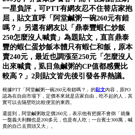
一星負評，可PTT有網友忍不住替店家抱
屈，貼文直呼「阿堂鹹粥一碗260元有錯
嗎？」另還有網友以「鼎泰豐蝦仁炒飯
250怎麼沒人喊貴」為題貼文，直言鼎泰
豐的蝦仁蛋炒飯本體只有蝦仁和飯，原本
賣240元，最近也調漲至250元「怎麼沒人
出來喊貴，虱目魚鹹粥的CP值都感覺比
較高？」2則貼文皆先後引發各界熱議。
根據PTT「阿堂鹹粥一碗260元有錯嗎？」的
貼文
內容，原PO
認為在自由市場下，定價本來就是店家自由，吃不起的人，其
實可以去隔壁吃比較便宜的東西。
還提到，阿堂鹹粥敢定價260元，表示他有把握不會倒「就像
一盤義大利麵也是200多元，也是有人吃；一台賓士300萬，喊
貴的自己去買頭又大」。