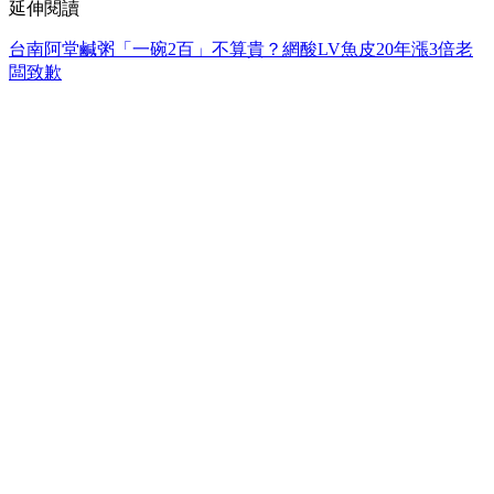
延伸閱讀
台南阿堂鹹粥「一碗2百」不算貴？網酸LV魚皮20年漲3倍老
闆致歉