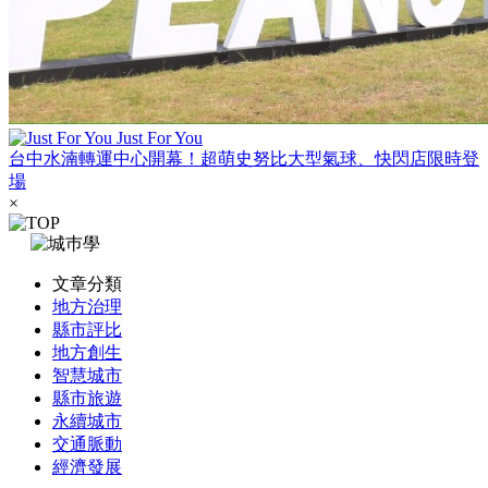
Just For You
台中水湳轉運中心開幕！超萌史努比大型氣球、快閃店限時登
場
×
文章分類
地方治理
縣市評比
地方創生
智慧城市
縣市旅遊
永續城市
交通脈動
經濟發展