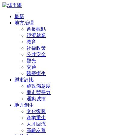
最新
地方治理
首長觀點
經濟就業
教育
社福政策
公共安全
觀光
交通
醫療衛生
縣市評比
施政滿意度
縣市競爭力
運動城市
地方創生
文化復興
產業重生
人才回流
高齡友善