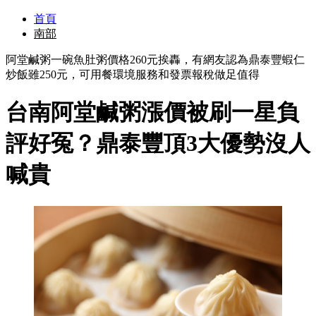
首頁
南部
阿堂鹹粥一碗魚肚粥價格260元挨轟，有網友認為鼎泰豐蝦仁
炒飯雖250元，可用餐環境服務和發票報稅做足值得
台南阿堂鹹粥漲價被刷一星負
評好冤？鼎泰豐頂3大優勢沒人
喊貴