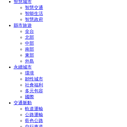
智慧城市
智慧交通
智能生活
智慧政府
縣市旅遊
全台
北部
中部
南部
東部
外島
永續城市
環境
韌性城市
社會福利
多元包容
國際
交通脈動
軌道運輸
公路運輸
藍色公路
自行車道