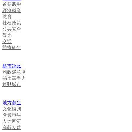
首長觀點
經濟就業
教育
社福政策
公共安全
觀光
交通
醫療衛生
縣市評比
施政滿意度
縣市競爭力
運動城市
地方創生
文化復興
產業重生
人才回流
高齡友善