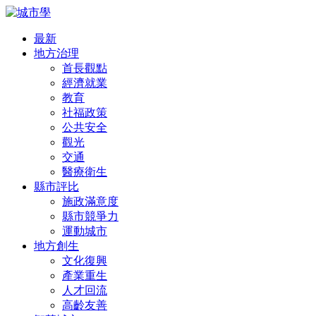
最新
地方治理
首長觀點
經濟就業
教育
社福政策
公共安全
觀光
交通
醫療衛生
縣市評比
施政滿意度
縣市競爭力
運動城市
地方創生
文化復興
產業重生
人才回流
高齡友善