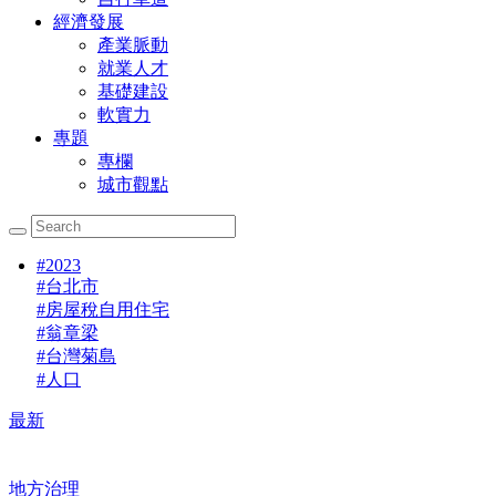
經濟發展
產業脈動
就業人才
基礎建設
軟實力
專題
專欄
城市觀點
#
2023
#
台北市
#
房屋稅自用住宅
#
翁章梁
#
台灣菊島
#
人口
最新
地方治理