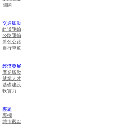
國際
交通脈動
軌道運輸
公路運輸
藍色公路
自行車道
經濟發展
產業脈動
就業人才
基礎建設
軟實力
專題
專欄
城市觀點