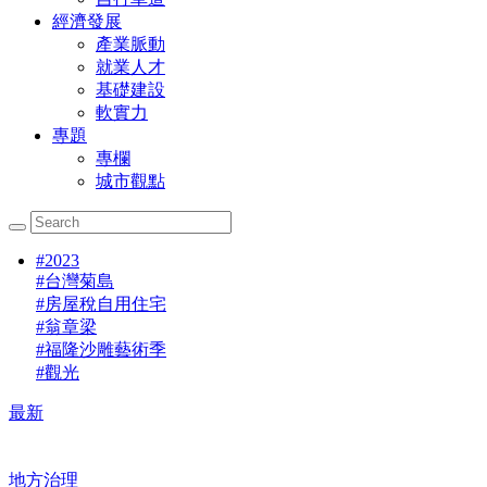
經濟發展
產業脈動
就業人才
基礎建設
軟實力
專題
專欄
城市觀點
#
2023
#
台灣菊島
#
房屋稅自用住宅
#
翁章梁
#
福隆沙雕藝術季
#
觀光
最新
地方治理