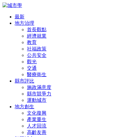
最新
地方治理
首長觀點
經濟就業
教育
社福政策
公共安全
觀光
交通
醫療衛生
縣市評比
施政滿意度
縣市競爭力
運動城市
地方創生
文化復興
產業重生
人才回流
高齡友善