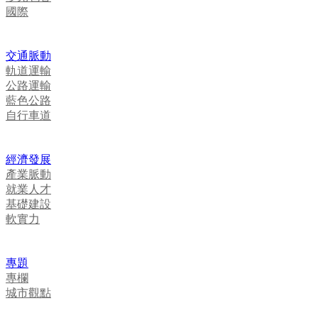
國際
交通脈動
軌道運輸
公路運輸
藍色公路
自行車道
經濟發展
產業脈動
就業人才
基礎建設
軟實力
專題
專欄
城市觀點