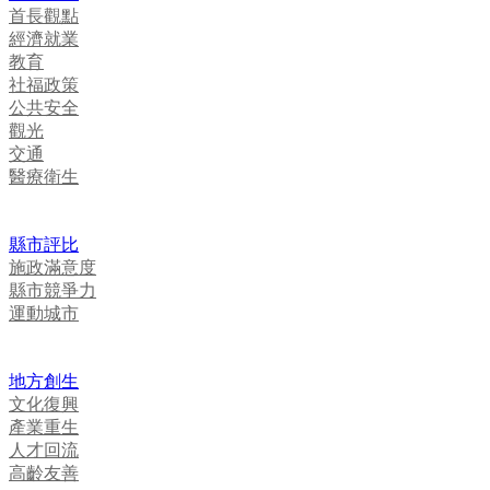
首長觀點
經濟就業
教育
社福政策
公共安全
觀光
交通
醫療衛生
縣市評比
施政滿意度
縣市競爭力
運動城市
地方創生
文化復興
產業重生
人才回流
高齡友善