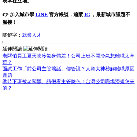
表本社立場。
👉 加入城市學
LINE
官方帳號，追蹤
IG
，最新城市議題不
漏接！
關鍵字：
就業人才
延伸閱讀
老闆怕員工夏天吹冷氣身體差！公司上班不開冷氣想離職太草
莓？
面試工作「前公司主管壞話」儘管說？人資大神秒解離職原因
難題
準時下班被老闆黑、請假看主管臉色！台灣公司職場潛規怎來
的？