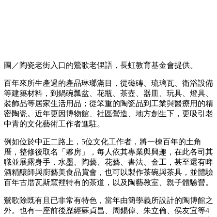
圖／陶瓷老街入口的鶯歌老俚語，長虹教育基金會提供。
百年來所生產過的產品琳瑯滿目，從磁磚、琉璃瓦、衛浴設備
等建築材料，到鍋碗瓢盆、花瓶、茶壺、器皿、玩具、燈具、
裝飾品等居家生活用品；從笨重的陶瓷品到工業與醫療用的精
密陶瓷。近年更因博物館、社區營造、地方創生下，更吸引老
中青的文化藝術工作者進駐。
例如位於中正二路上，5位文化工作者，將一棟百年的土角
厝，整修後取名「夥房」，每人依其專業與興趣，在此各司其
職並展露身手，水墨、陶藝、花藝、書法、金工，甚至還有啤
酒精釀師與廚藝美食品賞會，也可以製作茶碗與茶具，並體驗
百年古厝瓦斯窯裡特有的茶道，以及陶藝教室、親子體驗營。
鶯歌除既有且已非常有特色，當年由簡學義所設計的陶博館之
外。也有一座前後歷經蘇貞昌、周錫偉、朱立倫、侯友宜等4