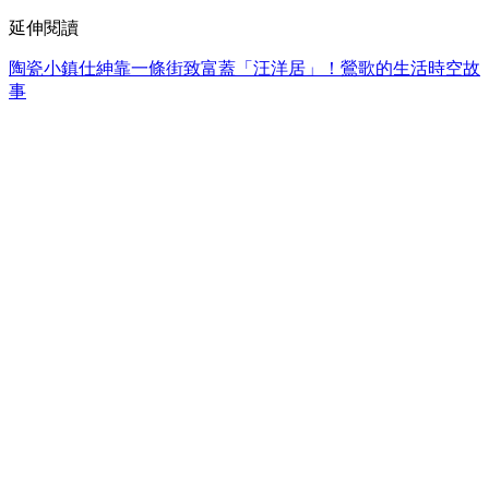
延伸閱讀
陶瓷小鎮仕紳靠一條街致富蓋「汪洋居」！鶯歌的生活時空故
事