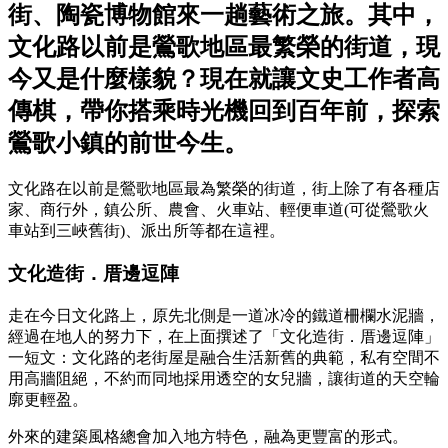
街、陶瓷博物館來一趟藝術之旅。其中，
文化路以前是鶯歌地區最繁榮的街道，現
今又是什麼樣貌？現在就讓文史工作者高
傳棋，帶你搭乘時光機回到百年前，探索
鶯歌小鎮的前世今生。
文化路在以前是鶯歌地區最為繁榮的街道，街上除了有各種店
家、商行外，鎮公所、農會、火車站、輕便車道(可從鶯歌火
車站到三峽舊街)、派出所等都在這裡。
文化造街．厝邊逗陣
走在今日文化路上，原先北側是一道冰冷的鐵道柵欄水泥牆，
經過在地人的努力下，在上面撰述了「文化造街．厝邊逗陣」
一短文：文化路的老街屋是融合生活新舊的典範，私有空間不
用高牆阻絕，不約而同地採用透空的女兒牆，讓街道的天空輪
廓更輕盈。
外來的建築風格總會加入地方特色，融為更豐富的形式。