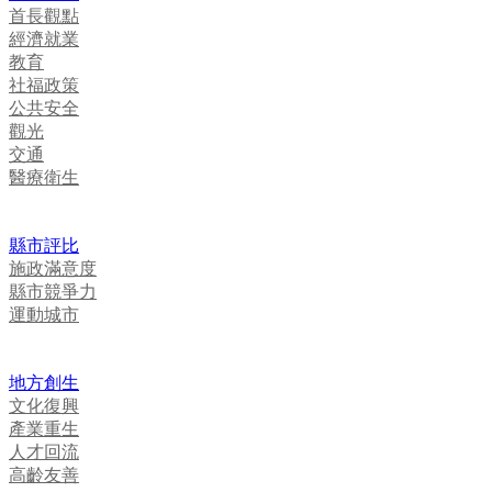
首長觀點
經濟就業
教育
社福政策
公共安全
觀光
交通
醫療衛生
縣市評比
施政滿意度
縣市競爭力
運動城市
地方創生
文化復興
產業重生
人才回流
高齡友善