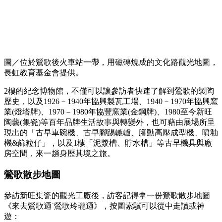
圖／位於鶯歌後火車站一帶，用磁磚燒成的文化路觀光地圖，
長虹教育基金會提供。
2樓的紀念博物館，不僅可以讓參訪者快速了解到鶯歌的製陶
歷史，以及1926－1940年協興製瓦工場、1940－1970年協興窯
業(燈塔牌)、1970－1980年協豐窯業(金鋼牌)、1980至今新旺
陶藝(集瓷)等百年品牌生活故事與轉變外，也可藉由展場所呈
現出的「古早車碗機、古早腳踢轆轤、腳動高壓成型機、噴釉
機&篩粒仔」，以及1樓「泥漿槽、貯水槽」等古早機具與廠
房空間，來一趟身歷其境之旅。
鶯歌散步地圖
參訪新旺集瓷的觀光工廠後，訪客記得拿一份鶯歌散步地圖
《來去鶯歌迺˙鶯歌玲瓏迺》，按圖索驥可以從中走讀或神
遊：