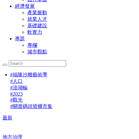
經濟發展
產業脈動
就業人才
基礎建設
軟實力
專題
專欄
城市觀點
#
福隆沙雕藝術季
#
人口
#
澎湖輪
#
2023
#
觀光
#
關渡碼頭貨櫃市集
最新
地方治理