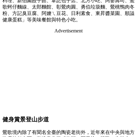
料理、新伯園餃子館、韋記包子店、北方小吃、阿婆壽司、鶯
歌蚵仔麵線、太郎麵館、彰鶯肉圓、勇伯垃圾麵、鶯桃鴨肉冬
粉、方記臭豆腐、阿嬤ㄟ豆花、日利素食、東昇醬菜園、順謚
健康蛋糕」等美味餐館與特色小吃。
Advertisement
健身賞景登山步道
鶯歌境內除了有聞名全臺的陶瓷老街外，近年來在中央與地方