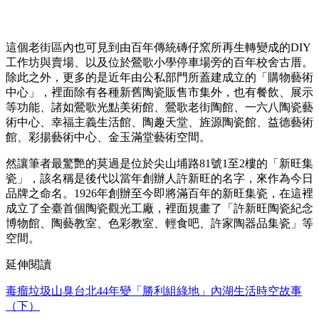
這個老街區內也可見到由百年傳統磚仔窯所再生轉變成的DIY
工作坊與賣場、以及位於鶯歌小學停車場旁的百年校舍古厝。
除此之外，更多的是近年由公私部門所蓋建成立的「購物藝術
中心」，裡面除有各種新舊陶瓷販售市集外，也有餐飲、展示
等功能、諸如鶯歌光點美術館、鶯歌老街陶館、一六八陶瓷藝
術中心、幸福主義生活館、陶趣天堂、旌源陶瓷館、益德藝術
館、彩揚藝術中心、金玉滿堂藝術空間。
然讓筆者最驚艷的莫過是位於尖山埔路81號1至2樓的「新旺集
瓷」，該名稱是後代以當年創辦人許新旺的名字，來作為今日
品牌之命名。1926年創辦至今即將滿百年的新旺集瓷，在這裡
成立了全臺首個陶瓷觀光工廠，裡面規畫了「許新旺陶瓷紀念
博物館、陶藝教室、色彩教室、輕食吧、許家陶器品集瓷」等
空間。
延伸閱讀
毒瘤垃圾山臭台北44年變「勝利組綠地」內湖生活時空故事
（下）