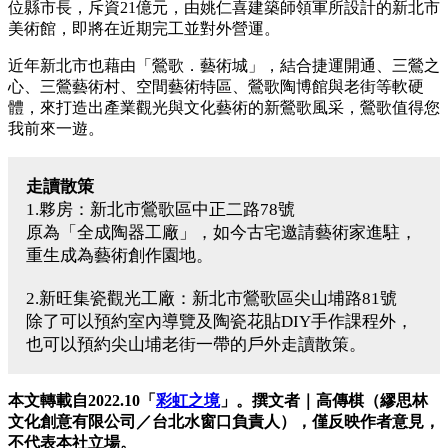
位縣市長，斥資21億元，由姚仁喜建築師領軍所設計的新北市
美術館，即將在近期完工並對外營運。
近年新北市也藉由「鶯歌．藝術城」，結合捷運開通、三鶯之
心、三鶯藝術村、空間藝術特區、鶯歌陶博館與老街等軟硬
體，來打造出產業觀光與文化藝術的新鶯歌風采，鶯歌值得您
我前來一遊。
走讀散策
1.夥房：新北市鶯歌區中正二路78號
原為「全成陶器工廠」，如今古宅邀請藝術家進駐，
重生成為藝術創作園地。
2.新旺集瓷觀光工廠：新北市鶯歌區尖山埔路81號
除了可以預約室內導覽及陶瓷花貼DIY手作課程外，
也可以預約尖山埔老街一帶的戶外走讀散策。
本文轉載自2022.10「
彩虹之境
」。撰文者｜高傳棋（繆思林
文化創意有限公司／台北水窗口負責人），僅反映作者意見，
不代表本社立場。