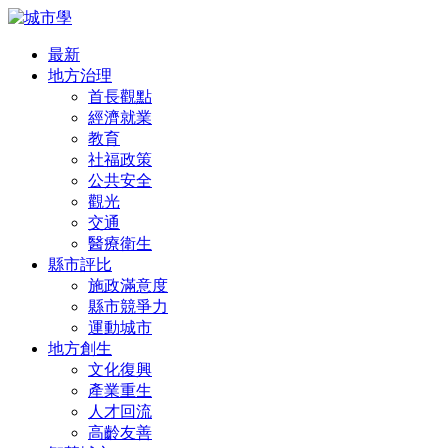
最新
地方治理
首長觀點
經濟就業
教育
社福政策
公共安全
觀光
交通
醫療衛生
縣市評比
施政滿意度
縣市競爭力
運動城市
地方創生
文化復興
產業重生
人才回流
高齡友善