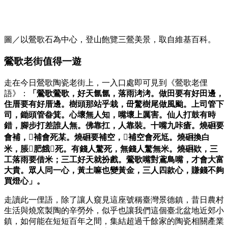
圖／以鶯歌石為中心，登山飽覽三鶯美景，取自維基百科。
鶯歌老街值得一遊
走在今日鶯歌陶瓷老街上，一入口處即可見到《鶯歌老俚
語》：
「鶯歌鶯歌，好天氤氤，落雨洘洘。做田要有好田邊，
住厝要有好厝邊。樹頭那站乎栽，毌驚樹尾做風颱。上司管下
司，鋤頭管畚箕。心壞無人知，嘴壞上厲害。仙人打鼓有時
錯，腳步打差誰人無。佛靠扛，人靠裝。十嘴九咔瘡。燒硘要
會補，𣍐補會死某。燒硘要補空，𣍐補空會死尪。燒硘換白
米，脹𣍐肥餓𣍐死。有錢人驚死，無錢人驚無米。燒硘欵，三
工落雨要借米；三工好天就扮戲。鶯歌嘴對鳶鳥嘴，才會大富
大貴。眾人同一心，黃土嘛也變黃金，三人四款心，賺錢不夠
買燈心」。
走讀此一俚語，除了讓人窺見這座號稱臺灣景德鎮，昔日農村
生活與燒窯製陶的辛勞外，似乎也讓我們這個臺北盆地近郊小
鎮，如何能在短短百年之間，集結超過千餘家的陶瓷相關產業