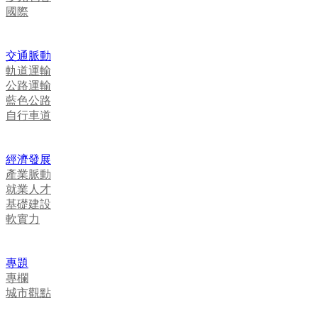
國際
交通脈動
軌道運輸
公路運輸
藍色公路
自行車道
經濟發展
產業脈動
就業人才
基礎建設
軟實力
專題
專欄
城市觀點