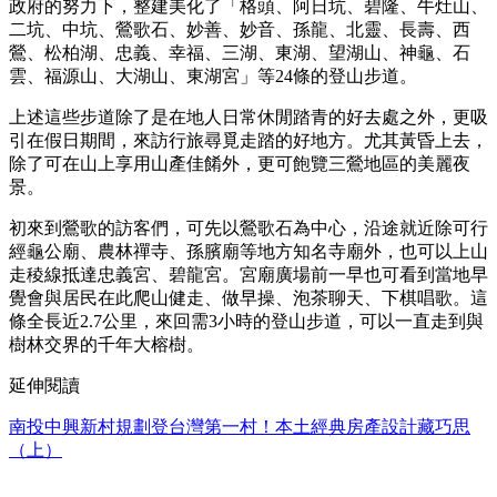
政府的努力下，整建美化了「格頭、阿日坑、碧隆、牛灶山、
二坑、中坑、鶯歌石、妙善、妙音、孫龍、北靈、長壽、西
鶯、松柏湖、忠義、幸福、三湖、東湖、望湖山、神龜、石
雲、福源山、大湖山、東湖宮」等24條的登山步道。
上述這些步道除了是在地人日常休閒踏青的好去處之外，更吸
引在假日期間，來訪行旅尋覓走踏的好地方。尤其黃昏上去，
除了可在山上享用山產佳餚外，更可飽覽三鶯地區的美麗夜
景。
初來到鶯歌的訪客們，可先以鶯歌石為中心，沿途就近除可行
經龜公廟、農林禪寺、孫臏廟等地方知名寺廟外，也可以上山
走稜線抵達忠義宮、碧龍宮。宮廟廣場前一早也可看到當地早
覺會與居民在此爬山健走、做早操、泡茶聊天、下棋唱歌。這
條全長近2.7公里，來回需3小時的登山步道，可以一直走到與
樹林交界的千年大榕樹。
延伸閱讀
南投中興新村規劃登台灣第一村！本土經典房產設計藏巧思
（上）