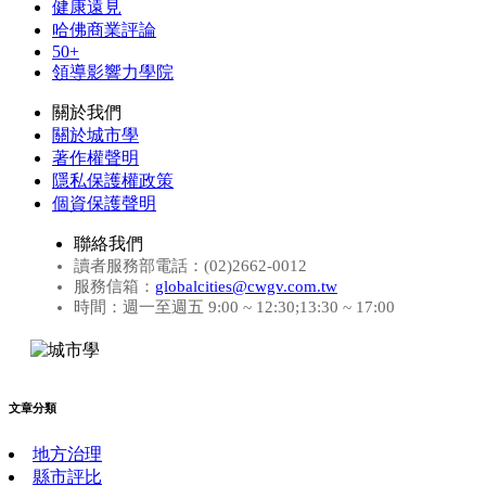
健康遠見
哈佛商業評論
50+
領導影響力學院
關於我們
關於城市學
著作權聲明
隱私保護權政策
個資保護聲明
聯絡我們
讀者服務部電話：(02)2662-0012
服務信箱：
globalcities@cwgv.com.tw
時間：週一至週五 9:00 ~ 12:30;13:30 ~ 17:00
文章分類
地方治理
縣市評比