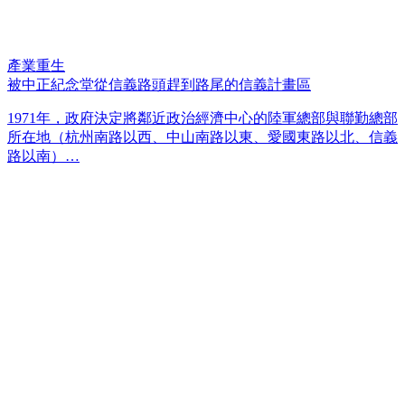
產業重生
被中正紀念堂從信義路頭趕到路尾的信義計畫區
1971年，政府決定將鄰近政治經濟中心的陸軍總部與聯勤總部
所在地（杭州南路以西、中山南路以東、愛國東路以北、信義
路以南）…