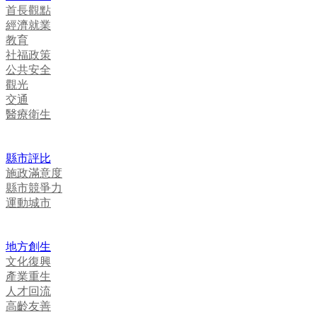
首長觀點
經濟就業
教育
社福政策
公共安全
觀光
交通
醫療衛生
縣市評比
施政滿意度
縣市競爭力
運動城市
地方創生
文化復興
產業重生
人才回流
高齡友善