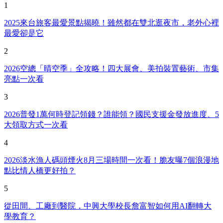
1
2025來台旅客最愛景點揭曉！雖然都在雙北逛夜市，老外心裡
最愛卻是它
2
2026空總「晴空季」全攻略！四大展會、美拍裝置藝術、市集
亮點一次看
3
2026普發1萬何時登記領錢？誰能領？國民支援金發放進度、5
大領取方式一次看
4
2026淡水漁人碼頭煙火8月三場時間一次看！脆友曝7個浪漫地
點比情人橋更好拍？
5
從田間、工廠到醫院，中興大學校長詹富智如何用AI翻轉大
學教育？