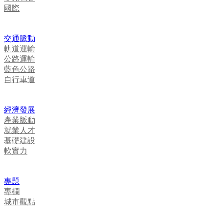
國際
交通脈動
軌道運輸
公路運輸
藍色公路
自行車道
經濟發展
產業脈動
就業人才
基礎建設
軟實力
專題
專欄
城市觀點