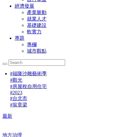
經濟發展
產業脈動
就業人才
基礎建設
軟實力
專題
專欄
城市觀點
#
福隆沙雕藝術季
#
觀光
#
房屋稅自用住宅
#
2023
#
台北市
#
翁章梁
最新
地方治理