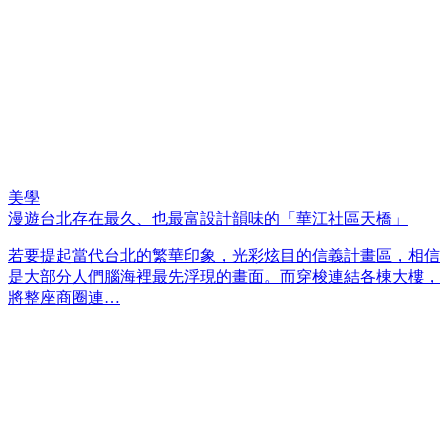
美學
漫遊台北存在最久、也最富設計韻味的「華江社區天橋」
若要提起當代台北的繁華印象，光彩炫目的信義計畫區，相信
是大部分人們腦海裡最先浮現的畫面。而穿梭連結各棟大樓，
將整座商圈連…