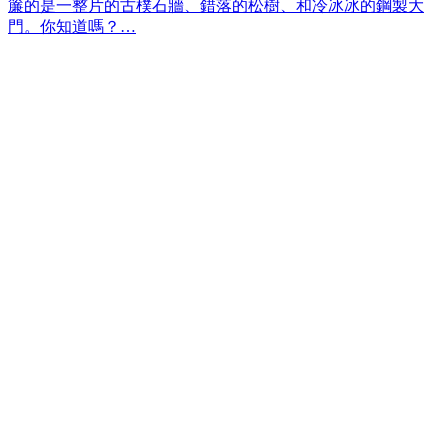
簾的是一整片的古樸石牆、錯落的松樹、和冷冰冰的鋼製大
門。你知道嗎？…