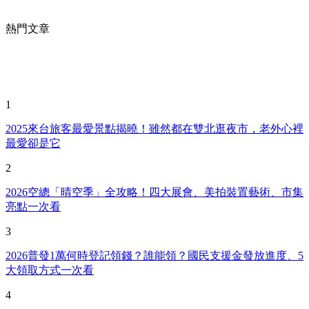
熱門文章
1
2025來台旅客最愛景點揭曉！雖然都在雙北逛夜市，老外心裡
最愛卻是它
2
2026空總「晴空季」全攻略！四大展會、美拍裝置藝術、市集
亮點一次看
3
2026普發1萬何時登記領錢？誰能領？國民支援金發放進度、5
大領取方式一次看
4