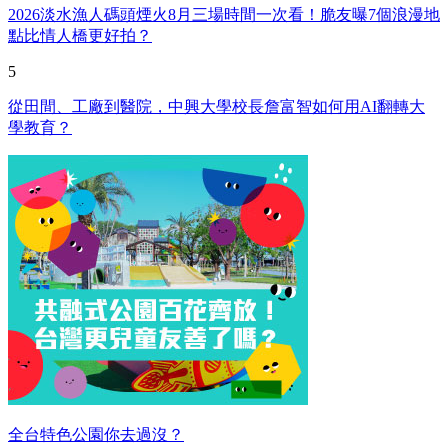
2026淡水漁人碼頭煙火8月三場時間一次看！脆友曝7個浪漫地
點比情人橋更好拍？
5
從田間、工廠到醫院，中興大學校長詹富智如何用AI翻轉大
學教育？
全台特色公園你去過沒？