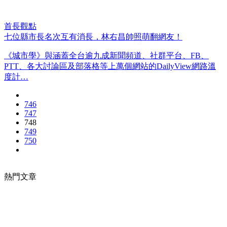
首長觀點
七位縣市長名次互有消長，林右昌帥照萌翻網友！
《城市學》與涵蓋全台逾九成新聞頻道、社群平台、FB、
PTT、各大討論區及部落格等上萬個網站的DailyView網路溫
度計…
746
747
748
749
750
熱門文章