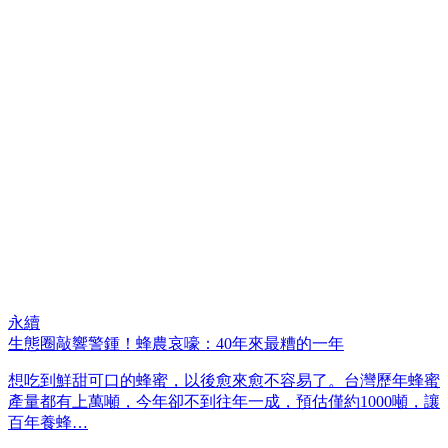
永續
生態圈敲響警鍾！蜂農哀嚎：40年來最糟的一年
想吃到鮮甜可口的蜂蜜，以後愈來愈不容易了。台灣歷年蜂蜜
產量都有上萬噸，今年卻不到往年一成，預估僅約1000噸，讓
百年養蜂…