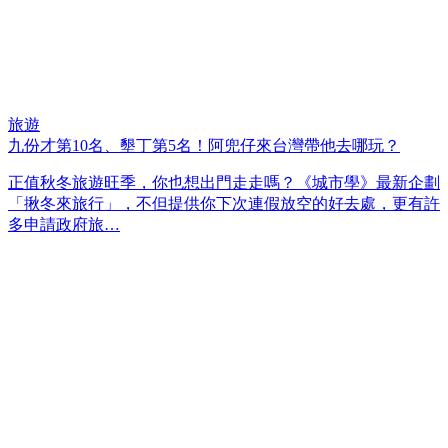
旅遊
九份才第10名、墾丁第5名！阿兜仔來台灣帶他去哪玩？
正值秋冬旅遊旺季，你也想出門走走嗎？《城市學》最新企劃
「揪冬來旅行」，不但提供你下次連假放空的好去處，更有許
多申請政府旅…