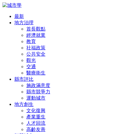
最新
地方治理
首長觀點
經濟就業
教育
社福政策
公共安全
觀光
交通
醫療衛生
縣市評比
施政滿意度
縣市競爭力
運動城市
地方創生
文化復興
產業重生
人才回流
高齡友善