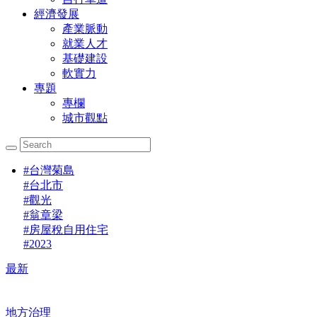
經濟發展
產業脈動
就業人才
基礎建設
軟實力
專題
專欄
城市觀點
#
台灣菊島
#
台北市
#
觀光
#
翁章梁
#
房屋稅自用住宅
#
2023
最新
地方治理