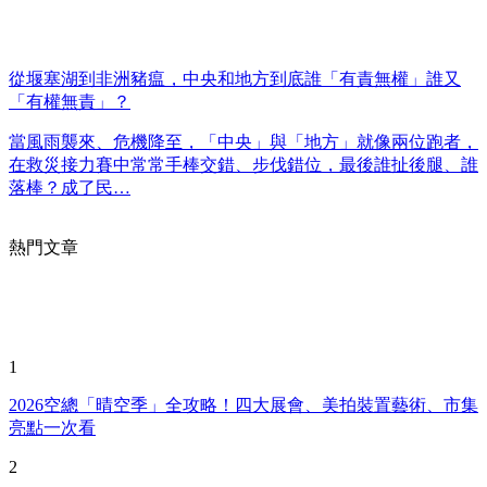
從堰塞湖到非洲豬瘟，中央和地方到底誰「有責無權」誰又
「有權無責」？
當風雨襲來、危機降至，「中央」與「地方」就像兩位跑者，
在救災接力賽中常常手棒交錯、步伐錯位，最後誰扯後腿、誰
落棒？成了民…
熱門文章
1
2026空總「晴空季」全攻略！四大展會、美拍裝置藝術、市集
亮點一次看
2