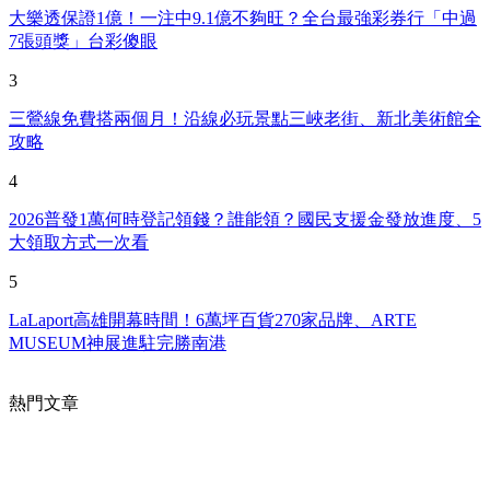
大樂透保證1億！一注中9.1億不夠旺？全台最強彩券行「中過
7張頭獎」台彩傻眼
3
三鶯線免費搭兩個月！沿線必玩景點三峽老街、新北美術館全
攻略
4
2026普發1萬何時登記領錢？誰能領？國民支援金發放進度、5
大領取方式一次看
5
LaLaport高雄開幕時間！6萬坪百貨270家品牌、ARTE
MUSEUM神展進駐完勝南港
熱門文章