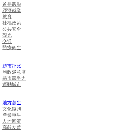
首長觀點
經濟就業
教育
社福政策
公共安全
觀光
交通
醫療衛生
縣市評比
施政滿意度
縣市競爭力
運動城市
地方創生
文化復興
產業重生
人才回流
高齡友善