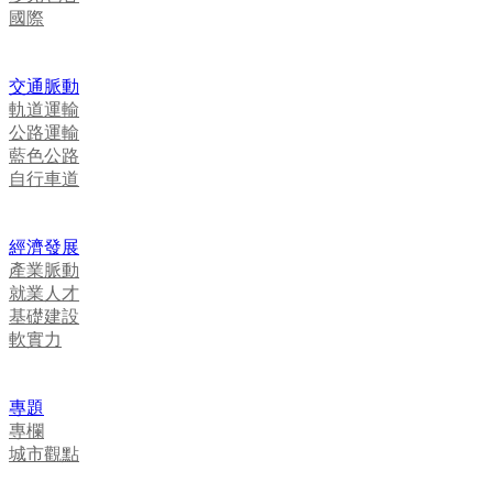
國際
交通脈動
軌道運輸
公路運輸
藍色公路
自行車道
經濟發展
產業脈動
就業人才
基礎建設
軟實力
專題
專欄
城市觀點