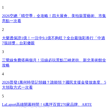
1
2026空總「晴空季」全攻略！四大展會、美拍裝置藝術、市集
亮點一次看
2
大樂透保證1億！一注中9.1億不夠旺？全台最強彩券行「中過
7張頭獎」台彩傻眼
3
三鶯線免費搭兩個月！沿線必玩景點三峽老街、新北美術館全
攻略
4
2026普發1萬何時登記領錢？誰能領？國民支援金發放進度、5
大領取方式一次看
5
LaLaport高雄開幕時間！6萬坪百貨270家品牌、ARTE