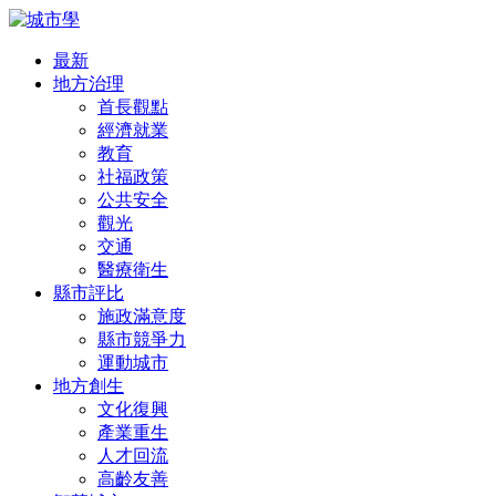
最新
地方治理
首長觀點
經濟就業
教育
社福政策
公共安全
觀光
交通
醫療衛生
縣市評比
施政滿意度
縣市競爭力
運動城市
地方創生
文化復興
產業重生
人才回流
高齡友善