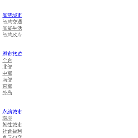
智慧城市
智慧交通
智能生活
智慧政府
縣市旅遊
全台
北部
中部
南部
東部
外島
永續城市
環境
韌性城市
社會福利
多元包容