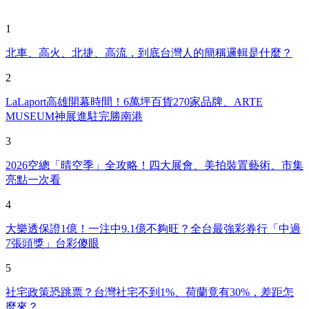
1
北車、高火、北捷、高流，到底台灣人的簡稱邏輯是什麼？
2
LaLaport高雄開幕時間！6萬坪百貨270家品牌、ARTE
MUSEUM神展進駐完勝南港
3
2026空總「晴空季」全攻略！四大展會、美拍裝置藝術、市集
亮點一次看
4
大樂透保證1億！一注中9.1億不夠旺？全台最強彩券行「中過
7張頭獎」台彩傻眼
5
社宅政策恐跳票？台灣社宅不到1%、荷蘭竟有30%，差距怎
麼來？