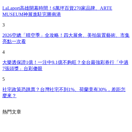
LaLaport高雄開幕時間！6萬坪百貨270家品牌、ARTE
MUSEUM神展進駐完勝南港
3
2026空總「晴空季」全攻略！四大展會、美拍裝置藝術、市集
亮點一次看
4
大樂透保證1億！一注中9.1億不夠旺？全台最強彩券行「中過
7張頭獎」台彩傻眼
5
社宅政策恐跳票？台灣社宅不到1%、荷蘭竟有30%，差距怎
麼來？
熱門文章