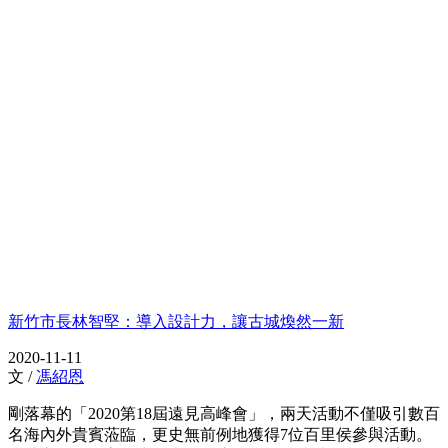
新竹市長林智堅：導入設計力，讓古城煥然一新
2020-11-11
文 /
馮紹恩
剛落幕的「2020第18屆遠見高峰會」，兩天活動不僅吸引數百
名海內外貴賓蒞臨，更史無前例地獲得7位百里侯參與活動。