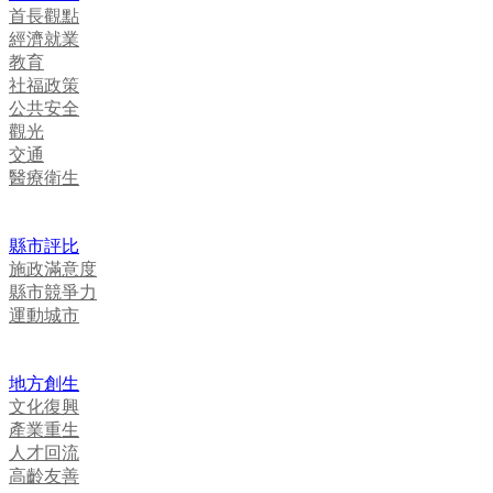
首長觀點
經濟就業
教育
社福政策
公共安全
觀光
交通
醫療衛生
縣市評比
施政滿意度
縣市競爭力
運動城市
地方創生
文化復興
產業重生
人才回流
高齡友善