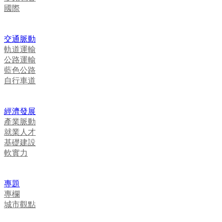
國際
交通脈動
軌道運輸
公路運輸
藍色公路
自行車道
經濟發展
產業脈動
就業人才
基礎建設
軟實力
專題
專欄
城市觀點