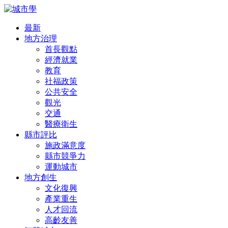
最新
地方治理
首長觀點
經濟就業
教育
社福政策
公共安全
觀光
交通
醫療衛生
縣市評比
施政滿意度
縣市競爭力
運動城市
地方創生
文化復興
產業重生
人才回流
高齡友善