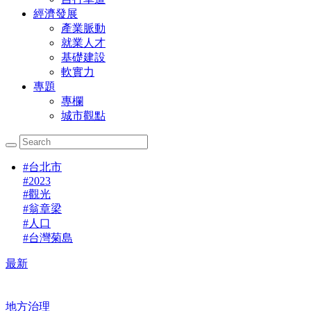
經濟發展
產業脈動
就業人才
基礎建設
軟實力
專題
專欄
城市觀點
#
台北市
#
2023
#
觀光
#
翁章梁
#
人口
#
台灣菊島
最新
地方治理