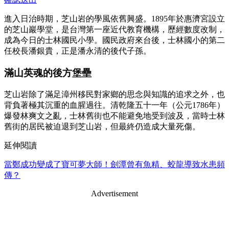
進入日治時期，芝山岩的學風依舊興盛。1895年於惠濟宮設立
的芝山巖學堂，是台灣第一座近代教育機構，歷經數度改制，
成為今日的士林國民小學。國民政府來台後，士林國小的第二
任校長潘銀貴，正是潘永清的後代子孫。
滿山英魂的後方堡壘
芝山岩除了滿足漳州移民對家鄉的思念與知識的追求之外，也
背負著極其沉重的血腥過往。清乾隆五十一年（公元1786年）
爆發林爽文之亂，士林舊街也不能避免地受到波及，當時士林
舊街的居民被迫退到芝山岩，但最終仍造成大量死傷。
延伸閱讀
當鄭成功變成了寶可夢大師！劍潭曾有魚精、蛟龍導致水患頻
傳？
Advertisement