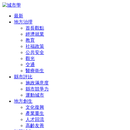
最新
地方治理
首長觀點
經濟就業
教育
社福政策
公共安全
觀光
交通
醫療衛生
縣市評比
施政滿意度
縣市競爭力
運動城市
地方創生
文化復興
產業重生
人才回流
高齡友善