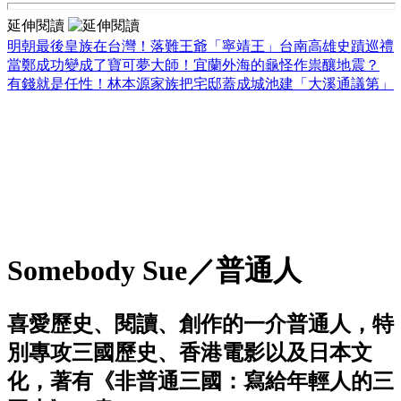
延伸閱讀
明朝最後皇族在台灣！落難王爺「寧靖王」台南高雄史蹟巡禮
當鄭成功變成了寶可夢大師！宜蘭外海的龜怪作祟釀地震？
有錢就是任性！林本源家族把宅邸蓋成城池建「大溪通議第」
Somebody Sue／普通人
喜愛歷史、閱讀、創作的一介普通人，特
別專攻三國歷史、香港電影以及日本文
化，著有《非普通三國：寫給年輕人的三