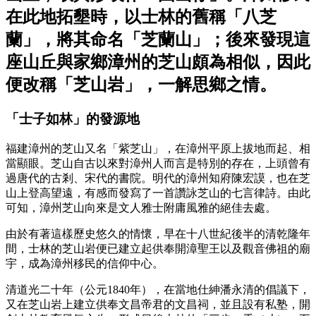
在此地拓墾時，以士林的舊稱「八芝
蘭」，將其命名「芝蘭山」；後來發現這
座山丘與家鄉漳州的芝山頗為相似，因此
便改稱「芝山岩」，一解思鄉之情。
「士子如林」的發源地
福建漳州的芝山又名「紫芝山」，在漳州平原上拔地而起、相
當顯眼。芝山自古以來對漳州人而言是特別的存在，上頭曾有
過唐代的古剎、宋代的書院。明代的漳州知府陳宏謨，也在芝
山上登高望遠，有感而發寫了一首讚詠芝山的七言律詩。由此
可知，漳州芝山向來是文人雅士附庸風雅的絕佳去處。
由於有著這樣歷史悠久的情懷，早在十八世紀後半的清乾隆年
間，士林的芝山岩便已建立起供奉開漳聖王以及觀音佛祖的廟
宇，成為漳州移民的信仰中心。
清道光二十年（公元1840年），在當地仕紳潘永清的倡議下，
又在芝山岩上建立供奉文昌帝君的文昌祠，並且設有私塾，開