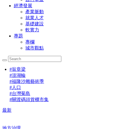
經濟發展
產業脈動
就業人才
基礎建設
軟實力
專題
專欄
城市觀點
#
翁章梁
#
澎湖輪
#
福隆沙雕藝術季
#
人口
#
台灣菊島
#
關渡碼頭貨櫃市集
最新
地方治理