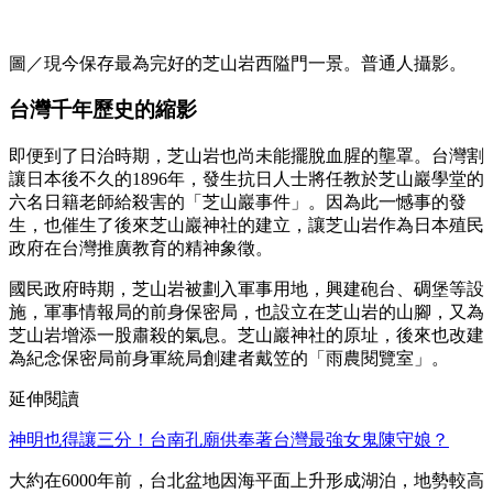
圖／現今保存最為完好的芝山岩西隘門一景。普通人攝影。
台灣千年歷史的縮影
即便到了日治時期，芝山岩也尚未能擺脫血腥的壟罩。台灣割
讓日本後不久的1896年，發生抗日人士將任教於芝山巖學堂的
六名日籍老師給殺害的「芝山巖事件」。因為此一憾事的發
生，也催生了後來芝山巖神社的建立，讓芝山岩作為日本殖民
政府在台灣推廣教育的精神象徵。
國民政府時期，芝山岩被劃入軍事用地，興建砲台、碉堡等設
施，軍事情報局的前身保密局，也設立在芝山岩的山腳，又為
芝山岩增添一股肅殺的氣息。芝山巖神社的原址，後來也改建
為紀念保密局前身軍統局創建者戴笠的「雨農閱覽室」。
延伸閱讀
神明也得讓三分！台南孔廟供奉著台灣最強女鬼陳守娘？
大約在6000年前，台北盆地因海平面上升形成湖泊，地勢較高