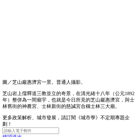
圖／芝山巖惠濟宮一景。普通人攝影。
芝山岩上儒釋道三教並立的奇景，在清光緒十八年（公元1892
年）整併為一間廟宇，也就是今日所見的芝山巖惠濟宮，與士
林舊街的神農宮、士林新街的慈諴宮合稱士林三大廟。
更多政策解析、城市發展，請訂閱《城市學》不定期專題企
劃！
確認送出