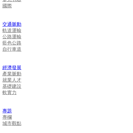
國際
交通脈動
軌道運輸
公路運輸
藍色公路
自行車道
經濟發展
產業脈動
就業人才
基礎建設
軟實力
專題
專欄
城市觀點