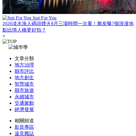
Just For You
2026淡水漁人碼頭煙火8月三場時間一次看！脆友曝7個浪漫地
點比情人橋更好拍？
×
文章分類
地方治理
縣市評比
地方創生
智慧城市
縣市旅遊
永續城市
交通脈動
經濟發展
相關頻道
影音專區
遠見雜誌