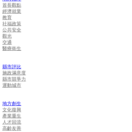
首長觀點
經濟就業
教育
社福政策
公共安全
觀光
交通
醫療衛生
縣市評比
施政滿意度
縣市競爭力
運動城市
地方創生
文化復興
產業重生
人才回流
高齡友善