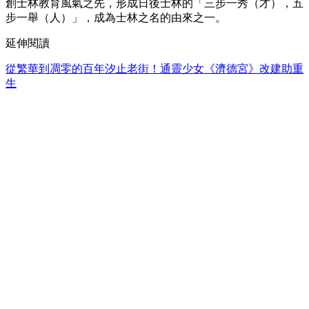
創士林教育風氣之先，形成日後士林的「三步一秀（才），五
步一舉（人）」，成為士林之名的由來之一。
延伸閱讀
從繁華到凋零的百年汐止老街！通靈少女《濟德宮》改建助重
生