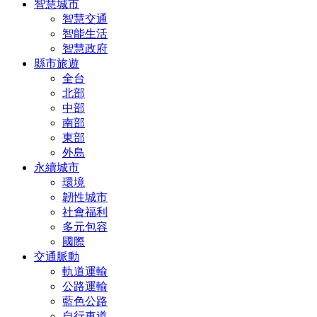
智慧城市
智慧交通
智能生活
智慧政府
縣市旅遊
全台
北部
中部
南部
東部
外島
永續城市
環境
韌性城市
社會福利
多元包容
國際
交通脈動
軌道運輸
公路運輸
藍色公路
自行車道