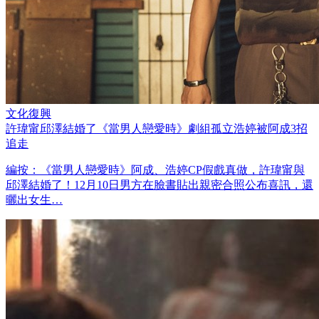
文化復興
許瑋甯邱澤結婚了《當男人戀愛時》劇組孤立浩婷被阿成3招
追走
編按：《當男人戀愛時》阿成、浩婷CP假戲真做，許瑋甯與
邱澤結婚了！12月10日男方在臉書貼出親密合照公布喜訊，還
曬出女生…