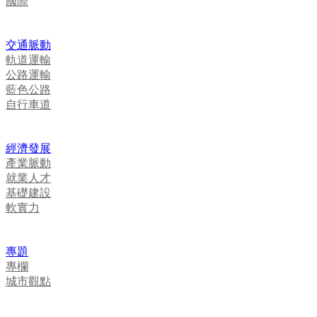
國際
交通脈動
軌道運輸
公路運輸
藍色公路
自行車道
經濟發展
產業脈動
就業人才
基礎建設
軟實力
專題
專欄
城市觀點