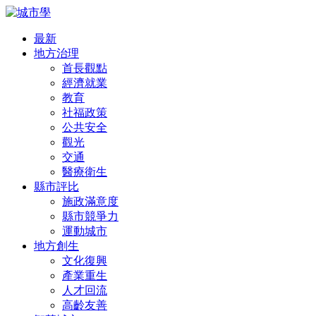
最新
地方治理
首長觀點
經濟就業
教育
社福政策
公共安全
觀光
交通
醫療衛生
縣市評比
施政滿意度
縣市競爭力
運動城市
地方創生
文化復興
產業重生
人才回流
高齡友善