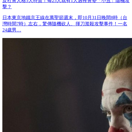
反社會人格5大特質！每25人就有1人遇挫會變「小丑」隨機攻
擊？
日本東京地鐵京王線在萬聖節週末，即10月31日晚間8時（台
灣時間7時）左右，驚傳隨機砍人、揮刀濫殺攻擊事件！一名
24歲男…