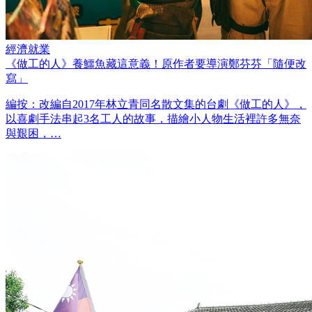
經濟就業
《做工的人》養鱷魚藏這意義！原作者要導演鄭芬芬「隨便改
寫」
編按：改編自2017年林立青同名散文集的台劇《做工的人》，
以喜劇手法串起3名工人的故事，描繪小人物生活裡許多無奈
與艱困，…