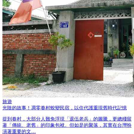
旅遊
光陰的故事！凋零眷村蛻變民宿，以住代護重現舊時代記憶
提到眷村，大部分人難免浮現「退伍老兵」的圖騰，更總殘留
著「傳統、老舊」的印象包袱。但如是的聚落，其實在台灣扮
演著重要的文…