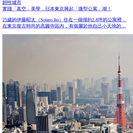
韌性城市
實踐「真空」美學，日本東京興起「微型公寓」潮！
25歲的伊藤昭太（Sotaro Ito）住在一個僅約2.8坪的公寓裡，
在東京復古時尚的高圓寺區內，有個屬於他自己小天地的…