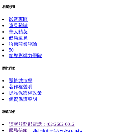
相關頻道
影音專區
遠見雜誌
華人精英
健康遠見
哈佛商業評論
50+
領導影響力學院
關於我們
關於城市學
著作權聲明
隱私保護權政策
個資保護聲明
聯絡我們
讀者服務部電話：(02)2662-0012
服務信箱：
globalcities@cwgv.com.tw