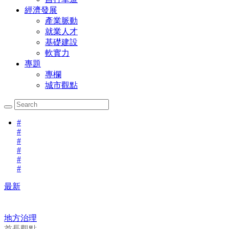
經濟發展
產業脈動
就業人才
基礎建設
軟實力
專題
專欄
城市觀點
#
#
#
#
#
#
最新
地方治理
首長觀點