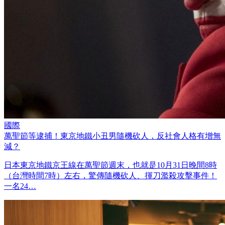
國際
萬聖節等逮捕！東京地鐵小丑男隨機砍人，反社會人格有增無
減？
日本東京地鐵京王線在萬聖節週末，也就是10月31日晚間8時
（台灣時間7時）左右，驚傳隨機砍人、揮刀濫殺攻擊事件！
一名24…