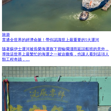
旅遊
貫通全世界的經濟命脈！帶你認識世上最重要的5大運河
隨著蘇伊士運河被長榮海運旗下貨輪擱淺而延誤船班的意外，
導致這世界上最繁忙的海運之一被迫癱瘓，也讓人看到這項人
類工程奇蹟，…