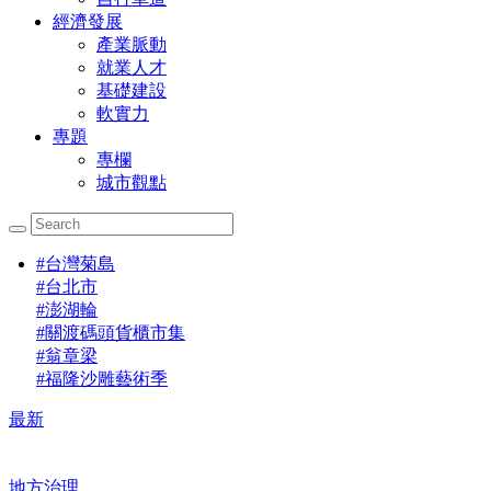
經濟發展
產業脈動
就業人才
基礎建設
軟實力
專題
專欄
城市觀點
#
台灣菊島
#
台北市
#
澎湖輪
#
關渡碼頭貨櫃市集
#
翁章梁
#
福隆沙雕藝術季
最新
地方治理