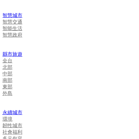
智慧城市
智慧交通
智能生活
智慧政府
縣市旅遊
全台
北部
中部
南部
東部
外島
永續城市
環境
韌性城市
社會福利
多元包容