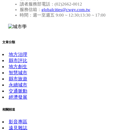
讀者服務部電話：(02)2662-0012
服務信箱：
globalcities@cwgv.com.tw
時間：週一至週五 9:00 ~ 12:30;13:30 ~ 17:00
文章分類
地方治理
縣市評比
地方創生
智慧城市
縣市旅遊
永續城市
交通脈動
經濟發展
相關頻道
影音專區
遠見雜誌