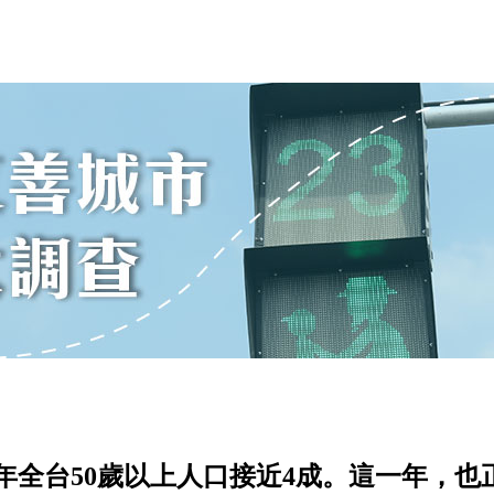
）年全台50歲以上人口接近4成。這一年，