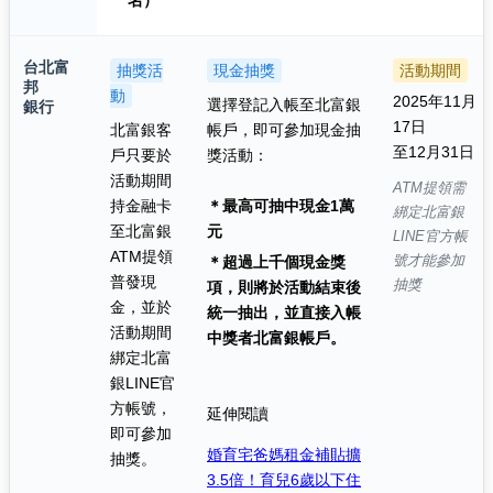
台北富
抽獎活
現金抽獎
活動期間
邦
動
2025年11月
選擇登記入帳至北富銀
銀行
17日
北富銀客
帳戶，即可參加現金抽
至12月31日
戶只要於
獎活動：
活動期間
ATM提領需
持金融卡
＊最高可抽中現金1萬
綁定北富銀
至北富銀
元
LINE官方帳
ATM提領
號才能參加
＊超過上千個現金獎
普發現
抽獎
項，則將於活動結束後
金，並於
統一抽出，並直接入帳
活動期間
中獎者北富銀帳戶。
綁定北富
銀LINE官
方帳號，
延伸閱讀
即可參加
婚育宅爸媽租金補貼擴
抽獎。
3.5倍！育兒6歲以下住