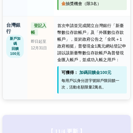
金
抽獎機會（限3名）
台灣銀
登記入
首次申請並完成開立台灣銀行「新臺
行
帳
幣數位存款帳戶」及「外匯數位存款
新戶加
帳戶」，並於政府公告之「全民＋1
即日起至
碼
政府相挺」普發現金1萬元網站登記申
12月31日
回饋
請以該新臺幣數位存款帳戶為普發現
100元
金匯入帳戶，並成功入帳之用戶：
可獲得：
加碼回饋金100元
每用戶以身分證字號歸戶限回饋一
次，活動名額限量2萬名。
【 11/4 更新 】