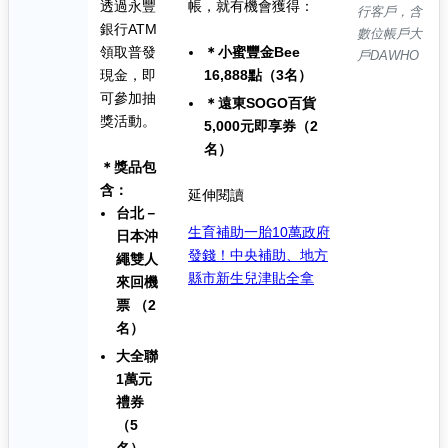
透過永豐
帳，就有機會獲得：
行客戶，含
銀行ATM
數位帳戶大
領取普發
＊小蜜豐金Bee
戶DAWHO
現金，即
16,888點（3名）
可參加抽
＊遠東SOGO百貨
獎活動。
5,000元即享券（2
名）
＊獎品包
含：
延伸閱讀
台北－
生育補助一胎10萬政府
日本沖
發錢！中央補助、地方
繩
雙人
縣市新生兒津貼全拿
來回機
票 （2
名）
大全聯
1萬元
禮券
（5
名）