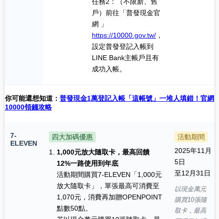
任務2：（不限新、舊
戶）前往「普發現金官
網 」
https://10000.gov.tw/
，
設定普發登記入帳到
LINE Bank主帳戶且有
成功入帳。
你可能還想知道：
普發現金1萬登記入帳「這帳號」一堆人填錯！官網
10000領錢攻略
7-
四大加碼優惠
活動期間
ELEVEN
2025年11月
1,000元放大隨取卡，最高回饋
5日
12%一路使用到年底
至12月31日
活動期間購買7-ELEVEN「1,000元
放大隨取卡」，單張最高可消費至
以現金萬元
1,070元，消費再加贈OPENPOINT
購買10張隨
點數50點。
取卡，最高