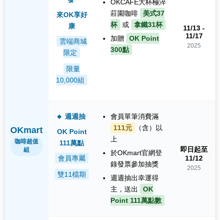
OKCAFE大杯極淬
莊園咖啡
美式37
來OK享好
杯
或
拿鐵31杯
康
11/13 -
11/17
加贈
OK Point
雲端商城
2025
300點
限定
限量
10,000組
🔸 週週抽
會員單筆消費滿
111元
（含）以
OKmart
OK Point
上
咖啡超值
111萬點
即日起至
組
於OKmart官網登
會員專屬
11/12
錄發票參加抽獎
2025
雙11檔期
週週抽出幸運得
主，送出
OK
Point 111萬點數