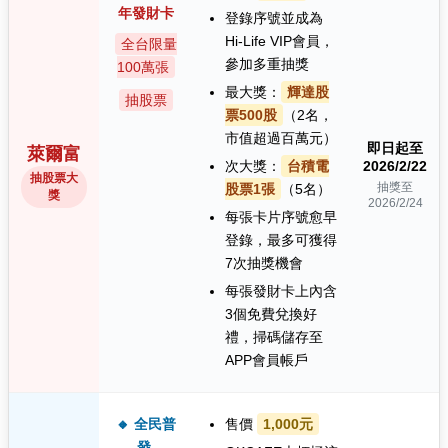
年發財卡
登錄序號並成為
Hi-Life VIP會員，
全台限量
參加多重抽獎
100萬張
最大獎：
輝達股
抽股票
票500股
（2名，
市值超過百萬元）
即日起至
萊爾富
次大獎：
台積電
2026/2/22
抽股票大
抽獎至
股票1張
（5名）
獎
2026/2/24
每張卡片序號愈早
登錄，最多可獲得
7次抽獎機會
每張發財卡上內含
3個免費兌換好
禮，掃碼儲存至
APP會員帳戶
🔸 全民普
售價
1,000元
發