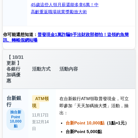
45歲這些人領月薪還能多拿6萬！中
高齡重返職場就業獎勵放大術
你可能還想知道：
普發現金1萬詐騙9手法財政部都怕！盜領釣魚簡
訊、轉帳假網站曝
【 10/31
更新 】
各銀行
活動方式
活動內容
加碼優
惠
台新銀
ATM領
在台新銀行ATM領取普發現金，可立
行
現
即參加「天天加碼抽大獎」活動，抽
抽台新
出：
11月17日
Point
10,000
至12月14
台新Point 10,000點
（1點=1元）
點
日
台新Point 5,000點