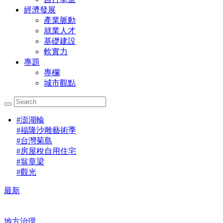
經濟發展
產業脈動
就業人才
基礎建設
軟實力
專題
專欄
城市觀點
#
澎湖輪
#
福隆沙雕藝術季
#
台灣菊島
#
房屋稅自用住宅
#
翁章梁
#
觀光
最新
地方治理