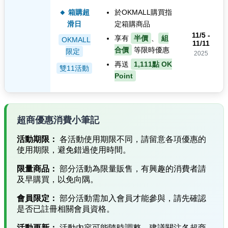
🔸 箱購超
於OKMALL購買指
滑日
定箱購商品
11/5 -
享有
半價
、
組
OKMALL
11/11
合價
等限時優惠
限定
2025
再送
1,111點 OK
雙11活動
Point
超商優惠消費小筆記
活動期限：
各活動使用期限不同，請留意各項優惠的
使用期限，避免錯過使用時間。
限量商品：
部分活動為限量販售，有興趣的消費者請
及早購買，以免向隅。
會員限定：
部分活動需加入會員才能參與，請先確認
是否已註冊相關會員資格。
活動更新：
活動內容可能隨時調整，建議關注各超商