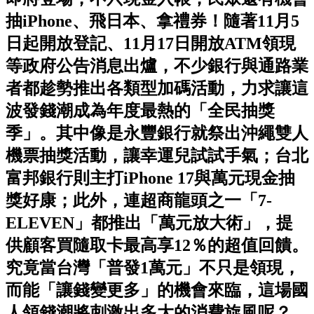
抽iPhone、飛日本、拿禮券！隨著11月5
日起開放登記、11月17日開放ATM領現
等政府公告消息出爐，不少銀行與通路業
者都趁勢推出各類型加碼活動，力求讓這
波發錢潮成為年度最熱的「全民抽獎
季」。其中像是永豐銀行就祭出沖繩雙人
機票抽獎活動，讓幸運兒試試手氣；台北
富邦銀行則主打iPhone 17與萬元現金抽
獎好康；此外，連超商龍頭之一「7-
ELEVEN」都推出「萬元放大術」，提
供顧客買隨取卡最高享12％的超值回饋。
究竟當台灣「普發1萬元」不只是領現，
而能「讓錢變更多」的機會來臨，這場國
人領錢潮將刺激出多大的消費旋風呢？