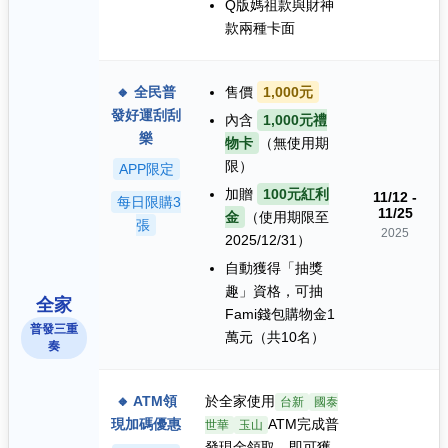
Q版媽祖款與財神
款兩種卡面
🔸 全民普
售價
1,000元
發好運刮刮
內含
1,000元禮
樂
物卡
（無使用期
限）
APP限定
加贈
100元紅利
11/12 -
每日限購3
11/25
金
（使用期限至
張
2025
2025/12/31）
自動獲得「抽獎
趣」資格，可抽
全家
Fami錢包購物金1
普發三重
萬元（共10名）
奏
🔸 ATM領
於全家使用
台新
國泰
現加碼優惠
ATM完成普
世華
玉山
發現金領取，即可獲