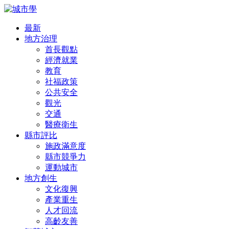
最新
地方治理
首長觀點
經濟就業
教育
社福政策
公共安全
觀光
交通
醫療衛生
縣市評比
施政滿意度
縣市競爭力
運動城市
地方創生
文化復興
產業重生
人才回流
高齡友善