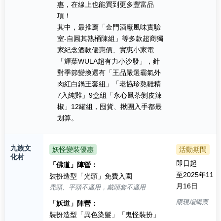
惠，在線上也能買到更多豐富品
項！
其中，最推薦「金門酒廠風味實驗
室-自圓其熟桶陳組」等多款超商獨
家紀念酒款優惠價、實惠小家電
「輝葉WULA超有力小沙發」，針
對季節變換還有「王品嚴選霸氣外
肉紅白鍋王套組」「老協珍熬雞精
7入純雞」9盒組「永心鳳茶剝皮辣
椒」12罐組，囤貨、揪團入手都最
划算。
九族文
妖怪變裝優惠
活動期間
化村
即日起
「佛道」陣營：
至2025年11
裝扮造型「光頭」免費入園
月16日
禿頭、平頭不適用，戴頭套不適用
限現場購票
「妖道」陣營：
裝扮造型「異色染髮」「鬼怪裝扮」