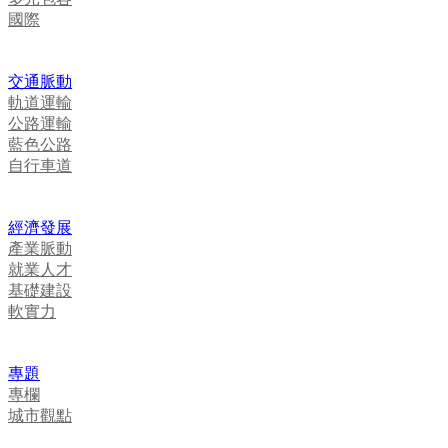
國際
交通脈動
軌道運輸
公路運輸
藍色公路
自行車道
經濟發展
產業脈動
就業人才
基礎建設
軟實力
專題
專欄
城市觀點