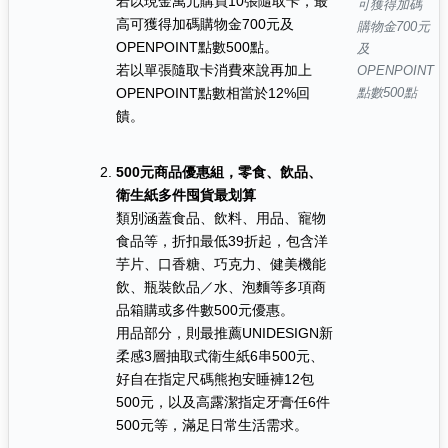
若以現金萬元購買10張隨取卡，最
可獲得加碼
高可獲得加碼購物金700元及
購物金700元
OPENPOINT點數500點。
及
若以單張隨取卡消費來說再加上
OPENPOINT
OPENPOINT點數相當於12%回
點數500點
饋。
500元商品優惠組，零食、飲品、
衛生紙多件囤貨最划算
類別涵蓋食品、飲料、用品、寵物
食品等，折扣最低39折起，包含洋
芋片、口香糖、巧克力、健美機能
飲、瓶裝飲品／水、泡麵等多項商
品箱購或多件數500元優惠。
用品部分，則最推薦UNIDESIGN新
柔感3層抽取式衛生紙6串500元、
好自在指定尺碼熊抱安睡褲12包
500元，以及高露潔指定牙膏任6件
500元等，滿足日常生活需求。