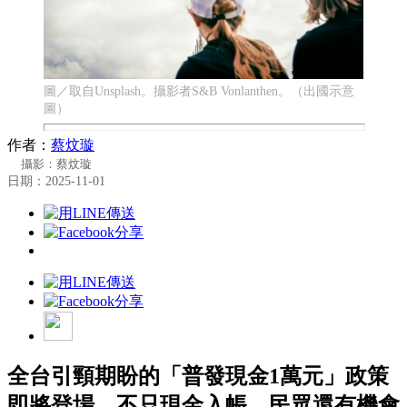
圖／取自Unsplash。攝影者S&B Vonlanthen。（出國示意
圖）
作者：
蔡炆璇
攝影：蔡炆璇
日期：2025-11-01
全台引頸期盼的「普發現金1萬元」政策
即將登場，不只現金入帳，民眾還有機會