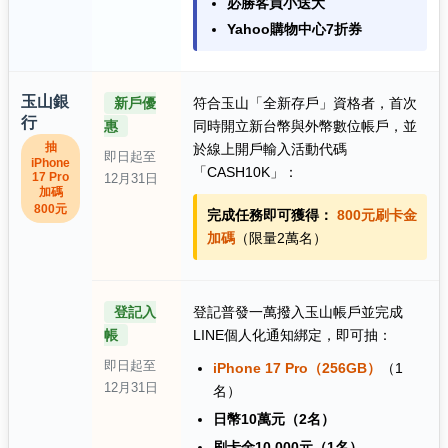
必勝客買小送大
Yahoo購物中心7折券
玉山銀
新戶優
符合玉山「全新存戶」資格者，首次
行
惠
同時開立新台幣與外幣數位帳戶，並
抽
於線上開戶輸入活動代碼
即日起至
iPhone
「CASH10K」：
17 Pro
12月31日
加碼
800元
完成任務即可獲得：
800元刷卡金
加碼
（限量2萬名）
登記入
登記普發一萬撥入玉山帳戶並完成
帳
LINE個人化通知綁定，即可抽：
即日起至
iPhone 17 Pro（256GB）
（1
12月31日
名）
日幣10萬元（2名）
刷卡金10,000元（1名）