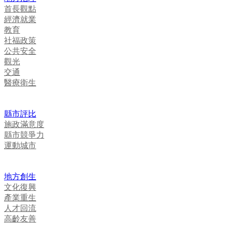
首長觀點
經濟就業
教育
社福政策
公共安全
觀光
交通
醫療衛生
縣市評比
施政滿意度
縣市競爭力
運動城市
地方創生
文化復興
產業重生
人才回流
高齡友善