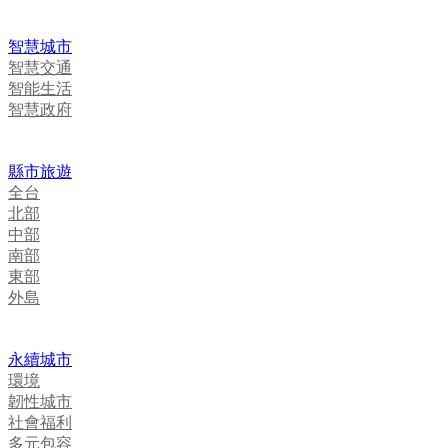
智慧城市
智慧交通
智能生活
智慧政府
縣市旅遊
全台
北部
中部
南部
東部
外島
永續城市
環境
韌性城市
社會福利
多元包容