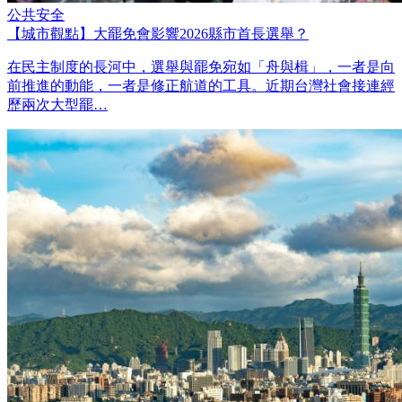
公共安全
【城市觀點】大罷免會影響2026縣市首長選舉？
在民主制度的長河中，選舉與罷免宛如「舟與楫」，一者是向
前推進的動能，一者是修正航道的工具。近期台灣社會接連經
歷兩次大型罷…