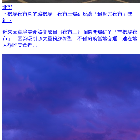
北部
南機場夜市真的藏機場！夜市王爆紅反讓「最庶民夜市」墜
神？
近來因實境美食競賽節目《夜市王》而瞬間爆紅的「南機場夜
市」，因為吸引超大量粉絲朝聖，不僅癱瘓當地交通，連在地
人想吃美食都…