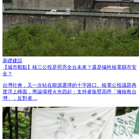
基礎建設
【城市觀點】核三公投是照亮全台未來？還是犠牲核電縣市安
全？
台灣社會，又一次站在能源選擇的十字路口。核電公投議題再
度浮上檯面，輿論場裡火光四起：支持者振臂高呼「擁核救台
灣」，反對者…