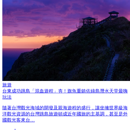
旅遊
台東成功跳島「混血遊程」夯！旗魚重鎮佐綠島潛水天堂最嗨
玩法
隨著台灣觀光海域的開發及親海遊程的盛行，讓坐擁世界級海
洋觀光資源的台灣跳島旅遊頓成近年國旅的主基調，甚至是外
國觀光客來台…