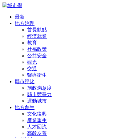
最新
地方治理
首長觀點
經濟就業
教育
社福政策
公共安全
觀光
交通
醫療衛生
縣市評比
施政滿意度
縣市競爭力
運動城市
地方創生
文化復興
產業重生
人才回流
高齡友善