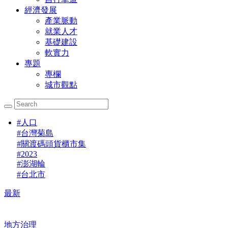
經濟發展
產業脈動
就業人才
基礎建設
軟實力
專題
專欄
城市觀點
#
人口
#
台灣菊島
#
關渡碼頭貨櫃市集
#
2023
#
澎湖輪
#
台北市
最新
地方治理