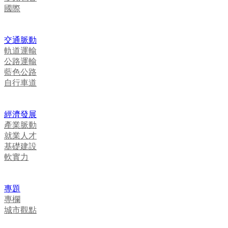
國際
交通脈動
軌道運輸
公路運輸
藍色公路
自行車道
經濟發展
產業脈動
就業人才
基礎建設
軟實力
專題
專欄
城市觀點