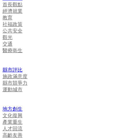
首長觀點
經濟就業
教育
社福政策
公共安全
觀光
交通
醫療衛生
縣市評比
施政滿意度
縣市競爭力
運動城市
地方創生
文化復興
產業重生
人才回流
高齡友善