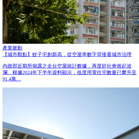
產業脈動
【城市觀點】蚊子宅創新高，從空屋率數字背後看城市治理
內政部近期所揭露之全台空屋統計數據，再度於社會掀起波
瀾。根據2024年下半年資料顯示，低度用電住宅數量已攀升至
91.4萬…