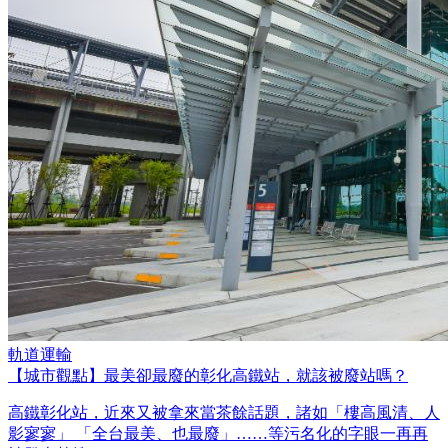
軌道運輸
【城市觀點】最美卻最廢的彰化高鐵站，就該被廢站嗎？
高鐵彰化站，近來又被拿來當茶餘話題，諸如「樓高風清、人
影寥寥」 「全台最美、也最廢」……等污名化的字眼一再再