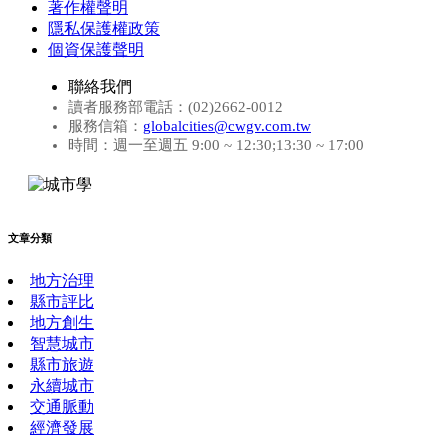
著作權聲明
隱私保護權政策
個資保護聲明
聯絡我們
讀者服務部電話：(02)2662-0012
服務信箱：
globalcities@cwgv.com.tw
時間：週一至週五 9:00 ~ 12:30;13:30 ~ 17:00
文章分類
地方治理
縣市評比
地方創生
智慧城市
縣市旅遊
永續城市
交通脈動
經濟發展