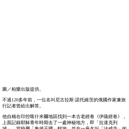
圖／柏樂出版提供。
不過120多年前，一位名叫尼古拉斯·諾托維茨的俄國作家兼旅
行記者曾給出解答。
他自稱在印控喀什米爾地區找到一本古老經卷《伊薩經卷》，
上面記錄耶穌青年時期去了一處神秘地方，即「拉達克列
城」，當時屬「象雄王國」轄地，並在一座名叫「法戒寺」的