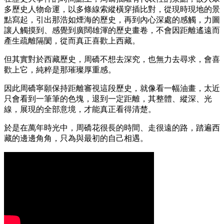
多歷史人物命運，以多條線索縱橫穿插比對，從現時現地的景
點寫起，引出那浩如煙海的歷史，再到內心深處的感觸，力圖
讓人觸摸到、感覺到廣闊雄渾的歷史畫卷，不會因距離遙遠而
產生疏離隔閡，從而真正喜歡上西藏。
但其實對於西藏歷史，周礄不想去深究，也無力去尋求，會喜
歡上它，純粹是那璀璨厚重感。
因此周礄寧願保持距離審視這段歷史，就像看一幅油畫，太近
只會看到一筆筆的色塊，退到一定距離，其整體、縱深、光
線，展現的全部意境，才能真正看得清楚。
於是在萬年時光中，周礄花很長的時間、走很遠的路，踏遍西
藏的邊邊角角，只為與最初的自己相遇。