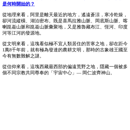
是何時開始的？
從地理來看，阿里是離天最近的地方，遙遠蒼涼，寒冷乾燥，
卻河流縱橫、湖泊密布。既是喜馬拉雅山脈、岡底斯山脈、喀
喇崑崙山脈和崑崙山脈彙聚地，又是雅魯藏布江、恆河、印度
河等江河的發源地。
從文明來看，這塊看似極不宜人類居住的苦寒之地，卻在距今
1萬8千年前，就有極為發達的農耕文明，那時的古象雄王國至
今有無數難解之謎。
從信仰來看，這塊西藏最西部的偏遠荒野之地，隱藏一個被多
個不同宗教共同尊奉的「宇宙中心」― 岡仁波齊神山。