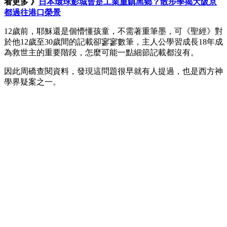
看更多 》
日本環球影城曾是工業重鎮黑鄉？散步學揭大阪京
都過往港口榮景
12歲前，耶穌還是個懵懂孩童，不需著重筆墨，可《聖經》對
於他12歲至30歲間的記載卻寥寥數筆，主人公學習成長18年成
為救世主的重要階段，怎麼可能一點細節記載都沒有。
因此周礄查閱資料，發現這問題很早就有人提過，也是西方神
學界疑案之一。