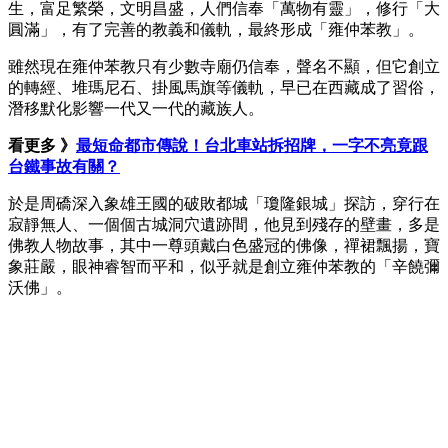
生，富足繁榮，文明昌盛，人們信奉「萬物有靈」，修行「大
圓滿」，有了完善的教義和儀軌，最終形成「雍仲苯教」。
雖然現在雍仲苯教只有少數寺廟仍信奉，聲名不顯，但它創立
的轉經、堆瑪尼石、掛風馬旗等儀軌，早已在西藏成了習俗，
潛移默化影響一代又一代的藏族人。
看更多 》
最短命都市傳說！台北車站拆招牌，一字不亮竟跟
台鐵事故有關？
於是周礄深入象雄王國的破敗都城「瓊隆銀城」探訪，穿行在
寂靜無人、一個個古城洞穴遺跡間，他見到殘存的壁畫，多是
佛教人物故事，其中一尊頭戴白色盛冠的佛像，禪裙飄揚，寶
象莊嚴，眼神睿智而平和，似乎就是創立雍仲苯教的「辛饒彌
沃佛」。