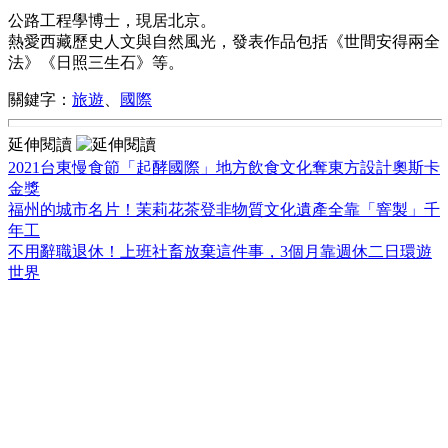
公路工程學博士，現居北京。
熱愛西藏歷史人文與自然風光，發表作品包括《世間安得兩全
法》《日照三生石》等。
關鍵字：
旅遊
、
國際
延伸閱讀
2021台東慢食節「起酵國際」地方飲食文化奪東方設計奧斯卡
金獎
福州的城市名片！茉莉花茶登非物質文化遺產全靠「窨製」千
年工
不用辭職退休！上班社畜放棄這件事，3個月靠週休二日環遊
世界