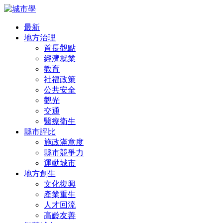
最新
地方治理
首長觀點
經濟就業
教育
社福政策
公共安全
觀光
交通
醫療衛生
縣市評比
施政滿意度
縣市競爭力
運動城市
地方創生
文化復興
產業重生
人才回流
高齡友善