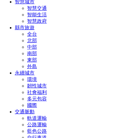
智慧城市
智慧交通
智能生活
智慧政府
縣市旅遊
全台
北部
中部
南部
東部
外島
永續城市
環境
韌性城市
社會福利
多元包容
國際
交通脈動
軌道運輸
公路運輸
藍色公路
自行車道