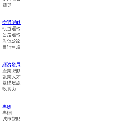
國際
交通脈動
軌道運輸
公路運輸
藍色公路
自行車道
經濟發展
產業脈動
就業人才
基礎建設
軟實力
專題
專欄
城市觀點