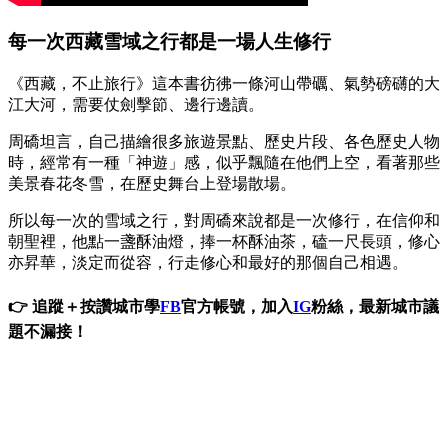
每一次西藏雪域之行都是一場人生修行
《西藏，不止旅行》這本書彷彿一條河山帶礪、氣勢磅礴的大
江大河，需要仗劍擊節、邊行邊讀。
周礄坦言，自己描繪很多旅遊景點、歷史片段、各色歷史人物
時，經常有一種「神遊」感，似乎飄隨在他們上空，看著那些
美景春花冬雪，在歷史舞台上登場散場。
所以每一次的雪域之行，對周礄來說都是一次修行，在信仰和
朝聖裡，他點一盞酥油燈，捧一杯酥油茶，磕一尺長頭，修心
亦昇華，淡定而從容，行走修心和最好的那個自己相遇。
👉 追蹤＋按讚城市學
FB
官方帳號，加入
IG
粉絲，最新城市議
題不漏接！