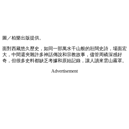
圖／柏樂出版提供。
面對西藏悠久歷史，如同一部萬水千山般的壯闊史詩，場面宏
大，中間還夾雜許多神話傳說和宗教故事，儘管周礄深感好
奇，但很多史料都缺乏考據和原始記錄，讓人讀來雲山霧罩。
Advertisement