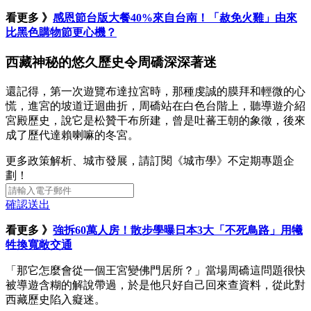
看更多 》
感恩節台版大餐40%來自台南！「赦免火雞」由來
比黑色購物節更心機？
西藏神秘的悠久歷史令周礄深深著迷
還記得，第一次遊覽布達拉宮時，那種虔誠的膜拜和輕微的心
慌，進宮的坡道迂迴曲折，周礄站在白色台階上，聽導遊介紹
宮殿歷史，說它是松贊干布所建，曾是吐蕃王朝的象徵，後來
成了歷代達賴喇嘛的冬宮。
更多政策解析、城市發展，請訂閱《城市學》不定期專題企
劃！
確認送出
看更多 》
強拆60萬人房！散步學曝日本3大「不死鳥路」用犧
牲換寬敞交通
「那它怎麼會從一個王宮變佛門居所？」當場周礄這問題很快
被導遊含糊的解說帶過，於是他只好自己回來查資料，從此對
西藏歷史陷入癡迷。