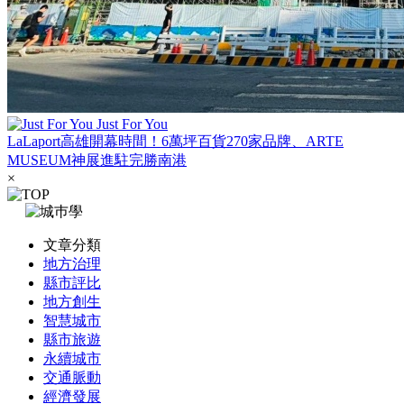
Just For You
LaLaport高雄開幕時間！6萬坪百貨270家品牌、ARTE
MUSEUM神展進駐完勝南港
×
文章分類
地方治理
縣市評比
地方創生
智慧城市
縣市旅遊
永續城市
交通脈動
經濟發展