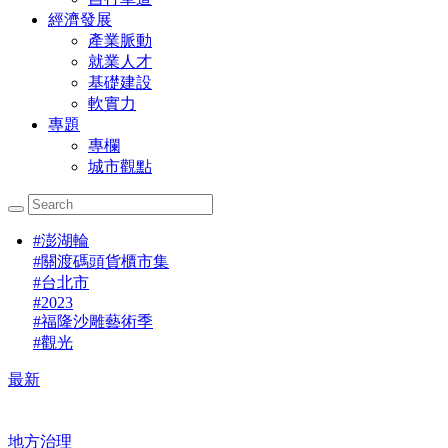
經濟發展
產業脈動
就業人才
基礎建設
軟實力
專題
專欄
城市觀點
#
澎湖輪
#
關渡碼頭貨櫃市集
#
台北市
#
2023
#
福隆沙雕藝術季
#
觀光
最新
地方治理