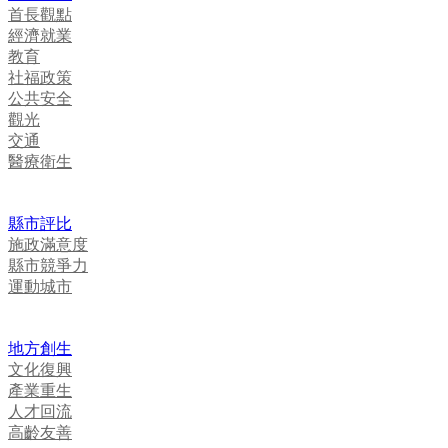
首長觀點
經濟就業
教育
社福政策
公共安全
觀光
交通
醫療衛生
縣市評比
施政滿意度
縣市競爭力
運動城市
地方創生
文化復興
產業重生
人才回流
高齡友善