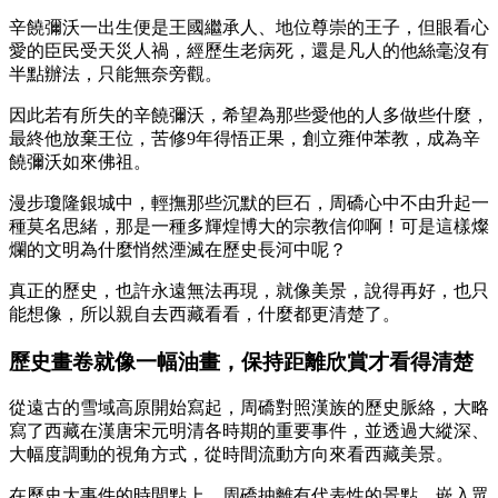
辛饒彌沃一出生便是王國繼承人、地位尊崇的王子，但眼看心
愛的臣民受天災人禍，經歷生老病死，還是凡人的他絲毫沒有
半點辦法，只能無奈旁觀。
因此若有所失的辛饒彌沃，希望為那些愛他的人多做些什麼，
最終他放棄王位，苦修9年得悟正果，創立雍仲苯教，成為辛
饒彌沃如來佛祖。
漫步瓊隆銀城中，輕撫那些沉默的巨石，周礄心中不由升起一
種莫名思緒，那是一種多輝煌博大的宗教信仰啊！可是這樣燦
爛的文明為什麼悄然湮滅在歷史長河中呢？
真正的歷史，也許永遠無法再現，就像美景，說得再好，也只
能想像，所以親自去西藏看看，什麼都更清楚了。
歷史畫卷就像一幅油畫，保持距離欣賞才看得清楚
從遠古的雪域高原開始寫起，周礄對照漢族的歷史脈絡，大略
寫了西藏在漢唐宋元明清各時期的重要事件，並透過大縱深、
大幅度調動的視角方式，從時間流動方向來看西藏美景。
在歷史大事件的時間點上，周礄抽離有代表性的景點，嵌入眾