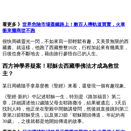
看更多 》
世界危險市場蓋鐵路上！數百人擠軌道買賣，火車
衝來攤商從不跑
很快周礄靈光一閃，不如來寫一部輕鬆有趣，又美景無限的西
藏書。就這樣，他跑了西藏整整16次，行程加起來有幾萬里，
日後也會不斷地去，藉由旅行參悟自己的人生。
西方神學界疑案！耶穌去西藏學佛法才成為救世
主？
某日周礄隨手拿基督教《聖經》來看，還發現一個有趣現象。
《聖經·新約》中記述耶穌一生，特別是《路加福音》第二
章，詳細講述他12歲隨父母去耶路撒冷，結果被遺忘，3天后
找到人時，他正坐在聖殿中間聽講發問，然後就直接跳到第三
章第21節耶穌受洗，以及第23節「耶穌開頭傳道， 年紀約有
30歲」，之後就都是他開始傳道的故事。